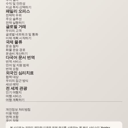
수익 및 안전성
지금 투자 선택하기
패밀리 오피스
전략적 우위
주요 솔루션
전략 실행하기
글로벌 거래
우리의 고객
글로벌 네트워크 및 통화
이체 계획 시작하기
국제 물류
운송 절차
화물 운송 경로
운송비 계산하기
다국어 문서 번역
번역 서비스
언어 및 지원 범위
번역 요청
외국인 심리치료
협력 대상
우리의 접근 방식
세션 예약
전 세계 관광
인기 여행지
여행 서비스
여행 계획하기
개인정보 처리방침
이용 약관
면책 조항
쿠키 정책
2015–2025. 사이트에 게시된 모든 정보는 정보 제공 목적으로만 제공되며 광고나 공적 제안이
아닙니다. 서면 동의 없는 자료 복사는 금지됩니다. VelesClub Int.
본 사이트는 귀하의 편안한 이용을 위해 쿠키를 사용하는 웹 분석 서비스인 Yandex