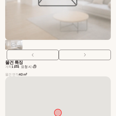
물건 특징
계획
1
요청 시
물건 면적
40 m²