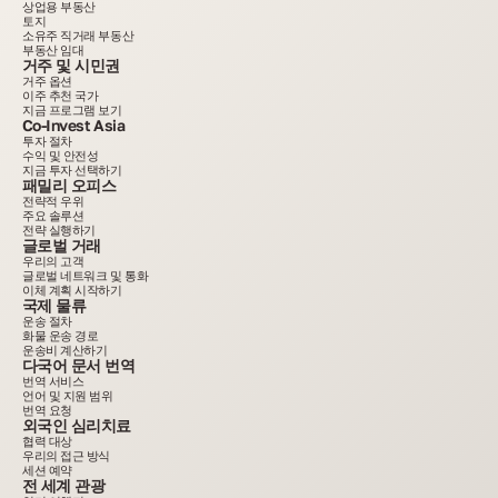
상업용 부동산
토지
소유주 직거래 부동산
부동산 임대
거주 및 시민권
거주 옵션
이주 추천 국가
지금 프로그램 보기
Co-Invest Asia
투자 절차
수익 및 안전성
지금 투자 선택하기
패밀리 오피스
전략적 우위
주요 솔루션
전략 실행하기
글로벌 거래
우리의 고객
글로벌 네트워크 및 통화
이체 계획 시작하기
국제 물류
운송 절차
화물 운송 경로
운송비 계산하기
다국어 문서 번역
번역 서비스
언어 및 지원 범위
번역 요청
외국인 심리치료
협력 대상
우리의 접근 방식
세션 예약
전 세계 관광