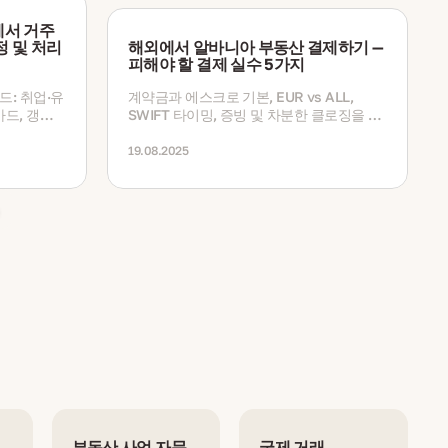
에서 거주
정 및 처리
해외에서 알바니아 부동산 결제하기 —
피해야 할 결제 실수 5가지
드: 취업·유
계약금과 에스크로 기본, EUR vs ALL,
드, 갱신,
SWIFT 타이밍, 증빙 및 차분한 클로징을 위
한 실무 안내
19.08.2025
부동산 사업 자문
국제 거래