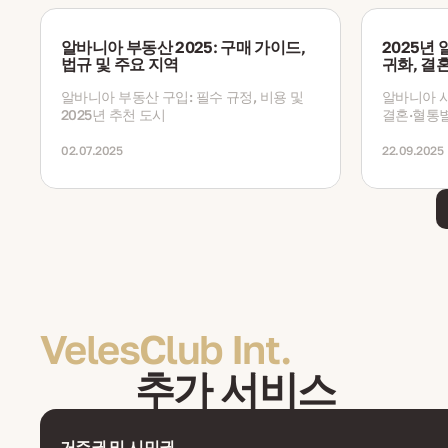
알바니아 부동산 2025: 구매 가이드,
2025년
법규 및 주요 지역
귀화, 결혼
알바니아 부동산 구입: 필수 규정, 비용 및
알바니아 시
2025년 추천 도시
결혼·혈통별
비용, 처리
다.
02.07.2025
22.09.2025
VelesClub Int.
추가 서비스
거주권 및 시민권