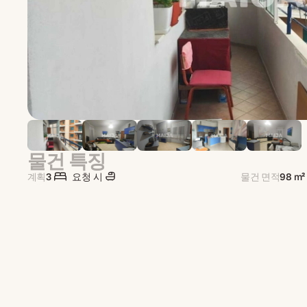
물건 특징
계획
3
요청 시
물건 면적
98 m²