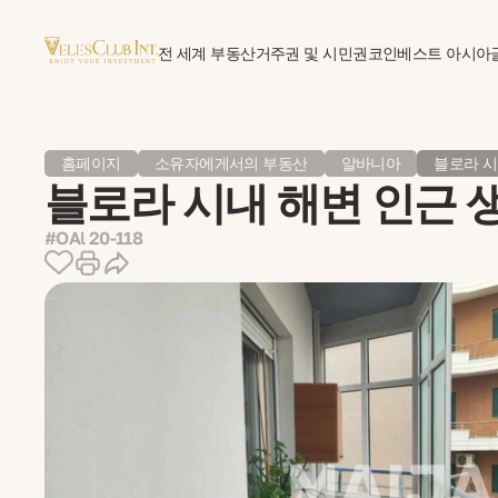
전 세계 부동산
거주권 및 시민권
코인베스트 아시아
홈페이지
소유자에게서의 부동산
알바니아
블로라 시
블로라 시내 해변 인근 생
#OAl 20-118