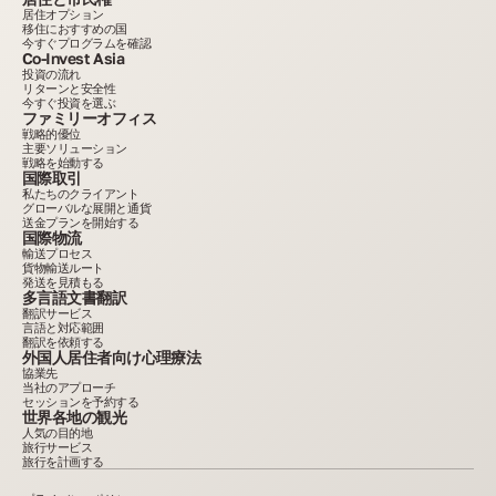
居住オプション
移住におすすめの国
今すぐプログラムを確認
Co-Invest Asia
投資の流れ
リターンと安全性
今すぐ投資を選ぶ
ファミリーオフィス
戦略的優位
主要ソリューション
戦略を始動する
国際取引
私たちのクライアント
グローバルな展開と通貨
送金プランを開始する
国際物流
輸送プロセス
貨物輸送ルート
発送を見積もる
多言語文書翻訳
翻訳サービス
言語と対応範囲
翻訳を依頼する
外国人居住者向け心理療法
協業先
当社のアプローチ
セッションを予約する
世界各地の観光
人気の目的地
旅行サービス
旅行を計画する