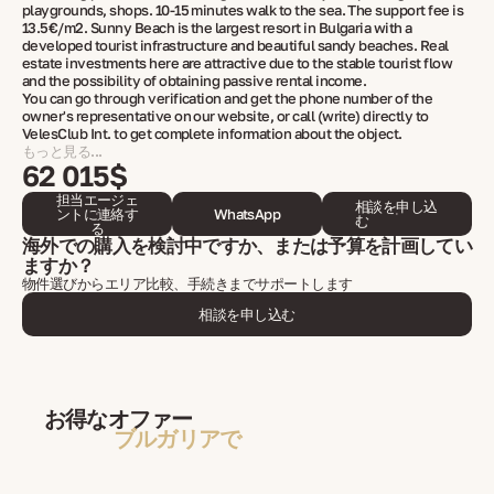
playgrounds, shops. 10-15 minutes walk to the sea. The support fee is
13.5€/m2. Sunny Beach is the largest resort in Bulgaria with a
developed tourist infrastructure and beautiful sandy beaches. Real
estate investments here are attractive due to the stable tourist flow
and the possibility of obtaining passive rental income.
You can go through verification and get the phone number of the
owner's representative on our website, or call (write) directly to
VelesClub Int. to get complete information about the object.
もっと見る...
62 015$
担当エージェ
相談を申し込
ントに連絡す
WhatsApp
む
る
海外での購入を検討中ですか、または予算を計画してい
ますか？
物件選びからエリア比較、手続きまでサポートします
相談を申し込む
お得なオファー
ブルガリアで