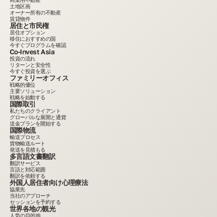
土地区画
オーナー所有の不動産
賃貸物件
居住と市民権
居住オプション
移住におすすめの国
今すぐプログラムを確認
Co-Invest Asia
投資の流れ
リターンと安全性
今すぐ投資を選ぶ
ファミリーオフィス
戦略的優位
主要ソリューション
戦略を始動する
国際取引
私たちのクライアント
グローバルな展開と通貨
送金プランを開始する
国際物流
輸送プロセス
貨物輸送ルート
発送を見積もる
多言語文書翻訳
翻訳サービス
言語と対応範囲
翻訳を依頼する
外国人居住者向け心理療法
協業先
当社のアプローチ
セッションを予約する
世界各地の観光
人気の目的地