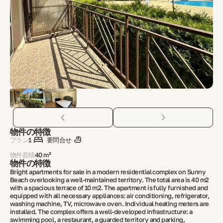
物件の特徴
プラン
1
要問合せ
物件面積
40 m²
物件の特徴
Bright apartments for sale in a modern residential complex on Sunny
Beach overlooking a well-maintained territory. The total area is 40 m2
with a spacious terrace of 10 m2. The apartment is fully furnished and
equipped with all necessary appliances: air conditioning, refrigerator,
washing machine, TV, microwave oven. Individual heating meters are
installed. The complex offers a well-developed infrastructure: a
swimming pool, a restaurant, a guarded territory and parking,