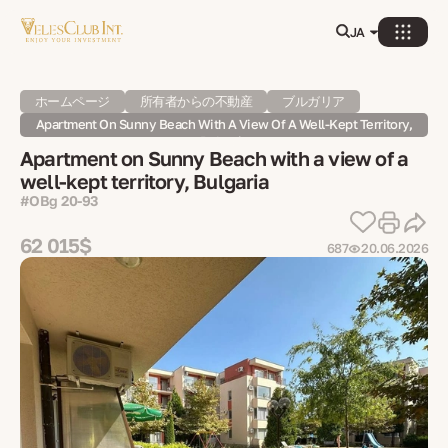
JA
ホームページ
所有者からの不動産
ブルガリア
Apartment On Sunny Beach With A View Of A Well-Kept Territory,
Bulgaria
Apartment on Sunny Beach with a view of a
well-kept territory, Bulgaria
#OBg 20-93
62 015$
687
20.06.2026