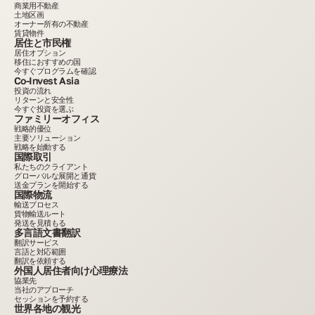
商業用不動産
土地区画
オーナー所有の不動産
賃貸物件
居住と市民権
居住オプション
移住におすすめの国
今すぐプログラムを確認
Co-Invest Asia
投資の流れ
リターンと安全性
今すぐ投資を選ぶ
ファミリーオフィス
戦略的優位
主要ソリューション
戦略を始動する
国際取引
私たちのクライアント
グローバルな展開と通貨
送金プランを開始する
国際物流
輸送プロセス
貨物輸送ルート
発送を見積もる
多言語文書翻訳
翻訳サービス
言語と対応範囲
翻訳を依頼する
外国人居住者向け心理療法
協業先
当社のアプローチ
セッションを予約する
世界各地の観光