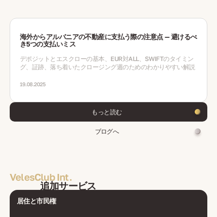
海外からアルバニアの不動産に支払う際の注意点 — 避けるべ
き5つの支払いミス
デポジットとエスクローの基本、EUR対ALL、SWIFTのタイミン
グ、証跡、落ち着いたクロージング週のためのわかりやすい解説
19.08.2025
もっと読む
ブログへ
VelesClub Int.
追加サービス
居住と市民権