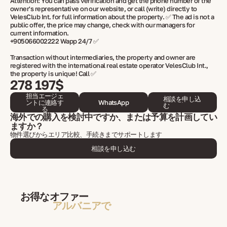
Attention: You can pass verification and get the phone number of the
owner's representative on our website, or call (write) directly to
VelesClub Int. for full information about the property. ✅ The ad is not a
public offer, the price may change, check with our managers for
current information.
+905066002222 Wapp 24/7 ✅
Transaction without intermediaries, the property and owner are
registered with the international real estate operator VelesClub Int.,
the property is unique! Call ✅
278 197$
担当エージェ
相談を申し込
ントに連絡す
WhatsApp
む
る
海外での購入を検討中ですか、または予算を計画してい
ますか？
物件選びからエリア比較、手続きまでサポートします
相談を申し込む
お得なオファー
アルバニアで