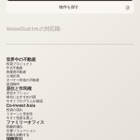
物件を探す
VelesClub Int.の対応国
世界中の不動産
投資プロジェクト
中古不動産
商業用不動産
土地区画
オーナー所有の不動産
賃貸物件
居住と市民権
居住オプション
移住におすすめの国
今すぐプログラムを確認
Co-Invest Asia
投資の流れ
リターンと安全性
今すぐ投資を選ぶ
ファミリーオフィス
戦略的優位
主要ソリューション
戦略を始動する
国際取引