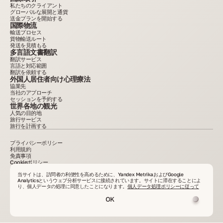
私たちのクライアント
グローバルな展開と通貨
送金プランを開始する
国際物流
輸送プロセス
貨物輸送ルート
発送を見積もる
多言語文書翻訳
翻訳サービス
言語と対応範囲
翻訳を依頼する
外国人居住者向け心理療法
協業先
当社のアプローチ
セッションを予約する
世界各地の観光
人気の目的地
旅行サービス
旅行を計画する
プライバシーポリシー
利用規約
免責事項
Cookieポリシー
2015–2025。本サイトに掲載されている情報は参考目的のみであり、広告または公的なオフ
ァーではありません。書面による許可なく資料の転載を禁じます。VelesClub Int.
当サイトは、訪問者の利便性を高めるために、Yandex MetrikaおよびGoogle
Analyticsというウェブ分析サービスに接続されています。サイトに滞在することによ
り、個人データの処理に同意したことになります。
個人データ処理ポリシーに従って
OK