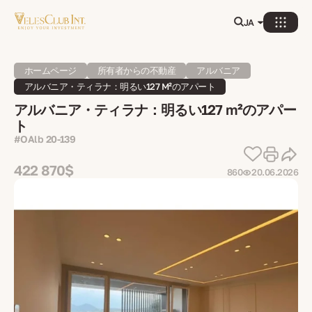
JA
ホームページ
所有者からの不動産
アルバニア
アルバニア・ティラナ：明るい127 M²のアパート
アルバニア・ティラナ：明るい127 m²のアパー
ト
#OAlb 20-139
422 870$
860
20.06.2026