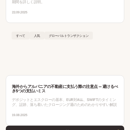
期間を詳しく説明。
22.09.2025
すべて
人気
グローバルトランザクション
海外からアルバニアの不動産に支払う際の注意点 — 避けるべ
き5つの支払いミス
デポジットとエスクローの基本、EUR対ALL、SWIFTのタイミン
グ、証跡、落ち着いたクロージング週のためのわかりやすい解説
19.08.2025