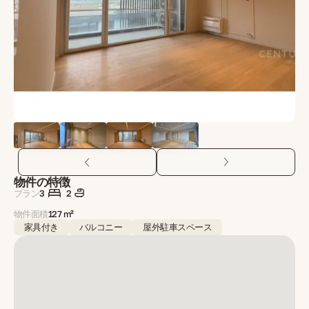
物件の特徴
プラン
3
2
物件面積
127 m²
家具付き
バルコニー
屋外駐車スペース