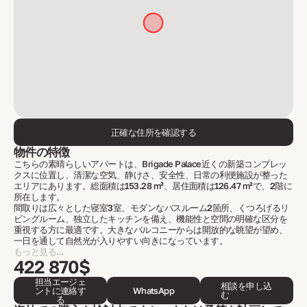
正確な住所を確認する
物件の特徴
こちらの素晴らしいアパートは、Brigade Palace近くの新築コンプレッ
クスに位置し、清潔な空気、静けさ、安全性、日常の利便施設が整った
エリアにあります。総面積は153.28 m²、居住面積は126.47 m²で、2階に
所在します。
間取りは広々とした寝室3室、モダンなバスルーム2箇所、くつろげるリ
ビングルーム、独立したキッチンを備え、機能性と空間の明確な区分を
重視する方に最適です。大きなバルコニーからは開放的な眺望が望め、
一日を通して自然光が入りやすい向きになっています。
もっと見る...
422 870$
担当エージェ
相談を申し込
ントに連絡す
WhatsApp
む
る