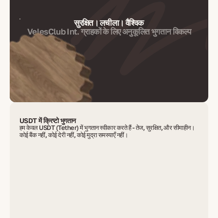
सुरक्षित। लचीला। वैश्विक
VelesClub Int. ग्राहकों के लिए अनुकूलित भुगतान विकल्प
USDT में क्रिप्टो भुगतान
हम केवल USDT (Tether) में भुगतान स्वीकार करते हैं - तेज, सुरक्षित, और सीमाहीन।
कोई बैंक नहीं, कोई देरी नहीं, कोई मुद्रा समस्याएँ नहीं।