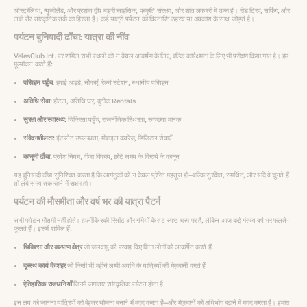
ऑस्ट्रेलिया, न्यूजीलैंड, और प्रशांत द्वीप बाहरी साहसिक, प्रकृति संरक्षण, और शांत लक्जरी में उच्च हैं। रोड ट्रिप, सर्फिंग, और
लंबी सैर सांस्कृतिक तर्क का हिस्सा हैं। कई यात्री पर्यटन को विस्तारित ठहराव या अवकाश के साथ जोड़ते हैं।
पर्यटन बुनियादी ढाँचा: यात्रा की नींव
VelesClub Int. पर शामिल सभी स्थलों को न केवल आकर्षण के लिए, बल्कि कार्यक्षमता के लिए भी परीक्षण किया गया है। हम
मूल्यांकन करते हैं:
परिवहन पहुँच:
हवाई अड्डे, नौकाएँ, रेलवे स्टेशन, स्थानीय परिवहन
अतिथि सेवा:
होटल, अतिथि घर, बुटीक Rentals
सुरक्षा और स्वास्थ्य:
चिकित्सा पहुँच, राजनीतिक स्थिरता, स्वच्छता मानक
संवेदनशीलता:
इंटरनेट उपलब्धता, मोबाइल कवरेज, डिजिटल सेवाएँ
कानूनी ढाँचा:
प्रवेश नियम, वीजा विकल्प, छोटे समय के किराये के कानून
यह बुनियादी ढाँचा सुनिश्चित करता है कि आगंतुकों को न केवल प्रेरित महसूस हो—बल्कि सुरक्षित, समर्थित, और यदि वे चुनते हैं
तो लंबे समय तक रहने में सक्षम हो।
पर्यटन की मौसमीता और वर्ष भर की यात्रा पैटर्न
सभी पर्यटन मौसमी नहीं होते। हालाँकि स्की रिसॉर्ट और गर्मियों के तट स्पष्ट चरम पर हैं, लेकिन आज कई गंतव्य वर्ष भर फलते-
फूलते हैं। इसमें शामिल हैं:
चिकित्सा और कल्याण क्षेत्र
जो जलवायु की परवाह किए बिना लोगों को आकर्षित करते हैं
दूरस्थ कार्य के शहर
जो किसी भी महीने लम्बी अवधि के यात्रियों की मेज़बानी करते हैं
ऐतिहासिक राजधानियाँ
जिनमें लगातार सांस्कृतिक पर्यटन होता है
इन लय को जानना यात्रियों को बेहतर योजना बनाने में मदद करता है—और मेज़बानों को अधिभोग बढ़ाने में मदद करता है। हमारा