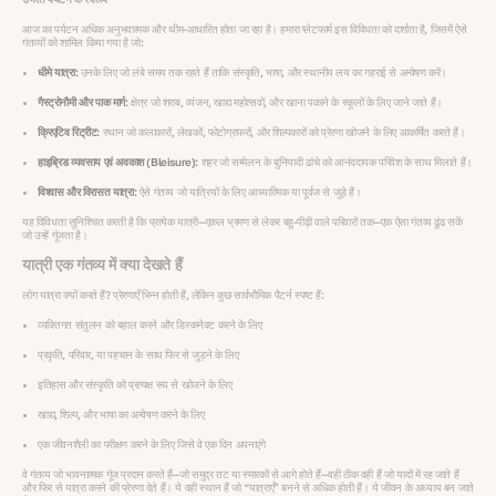
आज का पर्यटन अधिक अनुभवात्मक और थीम-आधारित होता जा रहा है। हमारा प्लेटफार्म इस विविधता को दर्शाता है, जिसमें ऐसे
गंतव्यों को शामिल किया गया है जो:
धीमे यात्रा:
उनके लिए जो लंबे समय तक रहते हैं ताकि संस्कृति, भाषा, और स्थानीय लय का गहराई से अन्वेषण करें।
गैस्ट्रोनौमी और पाक मार्ग:
क्षेत्र जो शराब, व्यंजन, खाद्य महोत्सवों, और खाना पकाने के स्कूलों के लिए जाने जाते हैं।
क्रिएटिव रिट्रीट:
स्थान जो कलाकारों, लेखकों, फोटोग्राफरों, और शिल्पकारों को प्रेरणा खोजने के लिए आकर्षित करते हैं।
हाइब्रिड व्यवसाय एवं अवकाश (Bleisure):
शहर जो सम्मेलन के बुनियादी ढांचे को आनंददायक परिवेश के साथ मिलाते हैं।
विश्वास और विरासत यात्रा:
ऐसे गंतव्य जो यात्रियों के लिए आध्यात्मिक या पूर्वज से जुड़े हैं।
यह विविधता सुनिश्चित करती है कि प्रत्येक यात्री—एकल भ्रमण से लेकर बहु-पीढ़ी वाले परिवारों तक—एक ऐसा गंतव्य ढूंढ सकें
जो उन्हें गूंजता है।
यात्री एक गंतव्य में क्या देखते हैं
लोग यात्रा क्यों करते हैं? प्रेरणाएँ भिन्न होती हैं, लेकिन कुछ सार्वभौमिक पैटर्न स्पष्ट हैं:
व्यक्तिगत संतुलन को बहाल करने और डिस्कनेक्ट करने के लिए
प्रकृति, परिवार, या पहचान के साथ फिर से जुड़ने के लिए
इतिहास और संस्कृति को प्रत्यक्ष रूप से खोजने के लिए
खाद्य, शिल्प, और भाषा का अन्वेषण करने के लिए
एक जीवनशैली का परीक्षण करने के लिए जिसे वे एक दिन अपनाएंगे
वे गंतव्य जो भावनात्मक गूंज प्रदान करते हैं—जो समुद्र तट या स्मारकों से आगे होते हैं—वही ठीक वही हैं जो यादों में रह जाते हैं
और फिर से यात्रा करने की प्रेरणा देते हैं। ये वही स्थान हैं जो “यात्राएँ” बनने से अधिक होती हैं। ये जीवन के अध्याय बन जाते