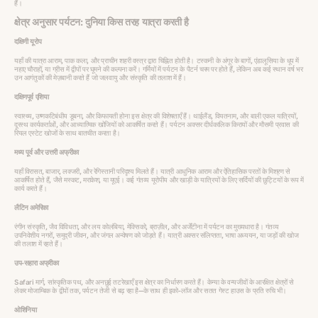
हैं।
क्षेत्र अनुसार पर्यटन: दुनिया किस तरह यात्रा करती है
दक्षिणी यूरोप
यहाँ की यात्रा आराम, पाक कला, और प्राचीन शहरी वस्त्र द्वारा चिह्नित होती है। टस्कनी के अंगूर के बागों, एंडालूसिया के धूप में
नहाए चौराहों, या ग्रीस में द्वीपों पर घूमने की कल्‍पना करें। गर्मियों में पर्यटन के पैटर्न चरम पर होते हैं, लेकिन अब कई स्थान वर्ष भर
उन आगंतुकों की मेज़बानी करते हैं जो जलवायु और संस्कृति की तलाश में हैं।
दक्षिणपूर्व एशिया
स्वास्थ्य, उष्णकटिबंधीय डूबना, और किफायती होना इस क्षेत्र की विशेषताएँ हैं। थाईलैंड, वियतनाम, और बाली एकल यात्रियों,
दूरस्थ कार्यकर्ताओं, और आध्यात्मिक खोजियों को आकर्षित करते हैं। पर्यटन अक्सर दीर्घकालिक किरायों और मौसमी प्रवास की
रियल एस्टेट खोजों के साथ बातचीत करता है।
मध्य पूर्व और उत्तरी अफ्रीका
यहाँ विरासत, बाजार, लक्जरी, और रेगिस्तानी परिदृश्य मिलते हैं। यात्री आधुनिक आराम और ऐतिहासिक परतों के मिश्रण से
आकर्षित होते हैं, जैसे मस्कट, मराकेश, या यूएई। कई गंतव्य यूरोपीय और खाड़ी के यात्रियों के लिए सर्दियों की छुट्टियों के रूप में
कार्य करते हैं।
लैटिन अमेरिका
रंगीन संस्कृति, जैव विविधता, और लय कोलंबिया, मेक्सिको, ब्राज़ील, और अर्जेंटीना में पर्यटन का मुख्यधारा है। गंतव्य
उपनिवेशीय नगरों, समुद्री जीवन, और जंगल अन्वेषण को जोड़ते हैं। यात्री अक्सर संलिप्तता, भाषा अध्ययन, या जड़ों की खोज
की तलाश में रहते हैं।
उप-सहारा अफ्रीका
Safari मार्ग, सांस्कृतिक पथ, और अनछुई तटरेखाएँ इस क्षेत्र का निर्धारण करते हैं। केन्या के वन्यजीवों के आरक्षित क्षेत्रों से
लेकर मोजाम्बिक के द्वीपों तक, पर्यटन तेजी से बढ़ रहा है—के साथ ही इको-लॉज और सतत गेस्ट हाउस के प्रति रुचि भी।
ओशिनिया