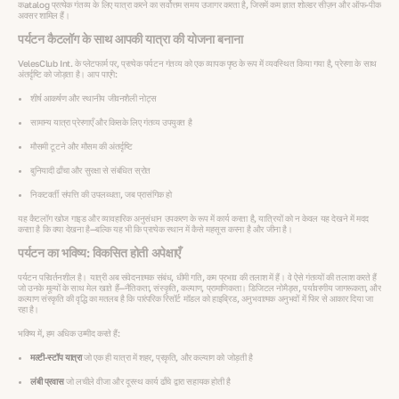
कatalog प्रत्येक गंतव्य के लिए यात्रा करने का सर्वोत्तम समय उजागर करता है, जिसमें कम ज्ञात शोल्डर सीज़न और ऑफ-पीक
अवसर शामिल हैं।
पर्यटन कैटलॉग के साथ आपकी यात्रा की योजना बनाना
VelesClub Int. के प्लेटफार्म पर, प्रत्येक पर्यटन गंतव्य को एक व्यापक पृष्ठ के रूप में व्यवस्थित किया गया है, प्रेरणा के साथ
अंतर्दृष्टि को जोड़ता है। आप पाएंगे:
शीर्ष आकर्षण और स्थानीय जीवनशैली नोट्स
सामान्य यात्रा प्रेरणाएँ और किसके लिए गंतव्य उपयुक्त है
मौसमी टूटने और मौसम की अंतर्दृष्टि
बुनियादी ढाँचा और सुरक्षा से संबंधित स्रोत
निकटवर्ती संपत्ति की उपलब्धता, जब प्रासंगिक हो
यह कैटलॉग खोज गाइड और व्यावहारिक अनुसंधान उपकरण के रूप में कार्य करता है, यात्रियों को न केवल यह देखने में मदद
करता है कि क्या देखना है—बल्कि यह भी कि प्रत्येक स्थान में कैसे महसूस करना है और जीना है।
पर्यटन का भविष्य: विकसित होती अपेक्षाएँ
पर्यटन परिवर्तनशील है। यात्री अब संवेदनात्मक संबंध, धीमी गति, कम प्रभाव की तलाश में हैं। वे ऐसे गंतव्यों की तलाश करते हैं
जो उनके मूल्यों के साथ मेल खाते हैं—नैतिकता, संस्कृति, कल्याण, प्रामाणिकता। डिजिटल नोमैड्स, पर्यावरणीय जागरूकता, और
कल्याण संस्कृति की वृद्धि का मतलब है कि पारंपरिक रिसॉर्ट मॉडल को हाइब्रिड, अनुभवात्मक अनुभवों में फिर से आकार दिया जा
रहा है।
भविष्य में, हम अधिक उम्मीद करते हैं:
मल्टी-स्टॉप यात्रा
जो एक ही यात्रा में शहर, प्रकृति, और कल्याण को जोड़ती है
लंबी प्रवास
जो लचीले वीजा और दूरस्थ कार्य ढाँचे द्वारा सहायक होती है