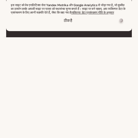
न्यूज़लेटर श्रेणियाँ चुनें
इस साइट को वेब एनालिटिक्स सेवा Yandex Metrika और Google Analytics से जोड़ा गया है, जो कुकीज़
का उपयोग करके आपकी साइट पर यात्रा को यथासंभव सुगम बनाते हैं। साइट पर बने रहकर, आप व्यक्तिगत डेटा के
प्रसंस्करण के लिए अपनी सहमति देते हैं, जैसा कि कहा गया है
व्यक्तिगत डेटा प्रसंस्करण नीति के अनुसार
ठीक है
'Send' बटन पर क्लिक करके, आप VelesClub Int. से न्यूज़लेटर प्राप्त करने और आपकी व्यक्तिगत डेटा के प्रसंस्करण के
लिए सहमति देते हैं, जैसा कि
गोपनीयता नीति
भेजें
संपर्क
info@veles-club.com
अपना अनुरोध
या प्रस्ताव भेजें
+90 506 600 2222
दुनिया के किसी भी हिस्से से कॉल
शुक्रवार–रविवार 10:00–21:00
Turkiye, Alanya/Antalya, Oba Mahallesi, Çarşamba cad., 89-16
वास्तविक पता
परामर्श लें
अचल संपत्ति खोजें