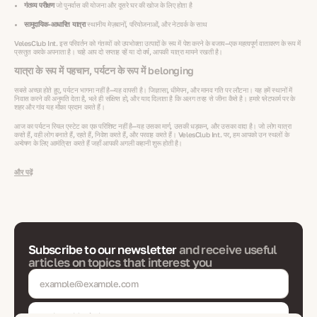
गंतव्य परीक्षण
जो पुनर्वास की योजना और दूसरे घर की खोज के लिए होता है
सामुदायिक-आधारित यात्रा
स्थानीय मेज़बानों, परियोजनाओं, और नेटवर्क के साथ
VelesClub Int. इस परिवर्तन को गंतव्यों को उपभोक्ता उत्पादों के रूप में पेश करने के बजाय—एक महत्वपूर्ण वातावरण के रूप में
प्रस्तुत करके अपनाता है। चाहे आप दो सप्ताह रहें या दो वर्ष, आपकी यात्रा मायने रखती है।
यात्रा के रूप में पहचान, पर्यटन के रूप में belonging
सबसे अच्छा होते हुए, पर्यटन भागना नहीं है—यह वापसी है। जिज्ञासा, धीमेपन, और मानव गति पर लौटना। यह हमें स्थानों में
निवास करने की अनुमति देता है, भले ही संक्षिप्त हो, और याद दिलाता है कि अलग तरह से जीना कैसे है। हमारे प्लेटफार्म पर के
शहर और गांव यह मौका प्रदान करते हैं।
आज का पर्यटन रियल एस्टेट का एक परिशिष्ट नहीं है—यह उसका मार्ग, उसकी धड़कन, और उसका वादा है। जो लोग यात्रा
करते हैं, वही लोग बनाते हैं, रहते हैं, निवेश करते हैं, और परवाह करते हैं। VelesClub Int. पर, हम आपको उन स्थलों के
अन्वेषण के लिए आमंत्रित करते हैं जहाँ आपकी अगली कहानी शुरू होती है।
और पढ़ें
Subscribe to our newsletter
and receive useful
articles on topics that interest you