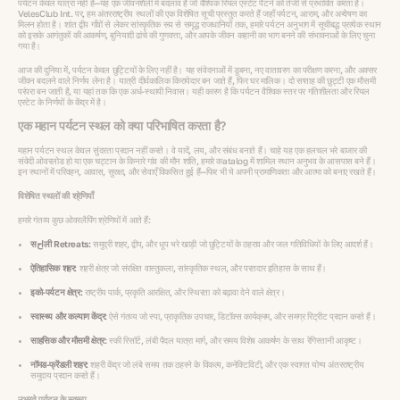
पर्यटन केवल यात्रा नहीं है—यह एक जीवनशैली में बदलाव है जो वैश्विक रियल एस्टेट पैटर्न को तेजी से प्रभावित करता है।
VelesClub Int. पर, हम अंतरराष्ट्रीय स्थलों की एक विशेषित सूची प्रस्तुत करते हैं जहाँ पर्यटन, आराम, और अन्वेषण का
मिलन होता है। शांत द्वीप गाँवों से लेकर सांस्कृतिक रूप से समृद्ध राजधानियों तक, हमारे पर्यटन अनुभाग में सूचीबद्ध प्रत्येक स्थान
को इसके आगंतुकों की आकर्षण, बुनियादी ढांचे की गुणवत्ता, और आपके जीवन कहानी का भाग बनने की संभावनाओं के लिए चुना
गया है।
आज की दुनिया में, पर्यटन केवल छुट्टियों के लिए नहीं है। यह संवेदनाओं में डूबना, नए वातावरण का परीक्षण करना, और अक्सर
जीवन बदलने वाले निर्णय लेना है। यात्री दीर्घकालिक किरायेदार बन जाते हैं, फिर घर मालिक। दो सप्ताह की छुट्टी एक मौसमी
परंपरा बन जाती है, या यहां तक कि एक अर्ध-स्थायी निवास। यही कारण है कि पर्यटन वैश्विक स्तर पर गतिशीलता और रियल
एस्टेट के निर्णयों के केंद्र में है।
एक महान पर्यटन स्थल को क्या परिभाषित करता है?
महान पर्यटन स्थल केवल सुंदरता प्रदान नहीं करते। वे यादें, लय, और संबंध बनाते हैं। चाहे यह एक हलचल भरे बाजार की
संवेदी ओवरलोड हो या एक चट्टान के किनारे गांव की मौन शांति, हमारे कatalog में शामिल स्थान अनुभव के आसपास बने हैं।
इन स्थानों में परिवहन, आवास, सुरक्षा, और सेवाएँ विकसित हुई हैं—फिर भी ये अपनी प्रामाणिकता और आत्मा को बनाए रखते हैं।
विशेषित स्थलों की श्रेणियाँ
हमारे गंतव्य कुछ ओवरलैपिंग श्रेणियों में आते हैं:
सاحली Retreats:
समुद्री शहर, द्वीप, और धूप भरे खाड़ी जो छुट्टियों के ठहराव और जल गतिविधियों के लिए आदर्श हैं।
ऐतिहासिक शहर:
शहरी क्षेत्र जो संरक्षित वास्तुकला, सांस्कृतिक स्थल, और परतदार इतिहास के साथ हैं।
इको-पर्यटन क्षेत्र:
राष्ट्रीय पार्क, प्रकृति आरक्षित, और स्थिरता को बढ़ावा देने वाले क्षेत्र।
स्वास्थ्य और कल्याण केंद्र:
ऐसे गंतव्य जो स्पा, प्राकृतिक उपचार, डिटॉक्स कार्यक्रम, और समग्र रिट्रीट प्रदान करते हैं।
साहसिक और मौसमी क्षेत्र:
स्की रिसॉर्ट, लंबी पैदल यात्रा मार्ग, और समय विशेष आकर्षण के साथ रेगिस्तानी आकृष्ट।
नॉमड-फ्रेंडली शहर:
शहरी केंद्र जो लंबे समय तक ठहरने के विकल्प, कनेक्टिविटी, और एक स्वागत योग्य अंतरराष्ट्रीय
समुदाय प्रदान करते हैं।
उभरते पर्यटन के स्वरूप