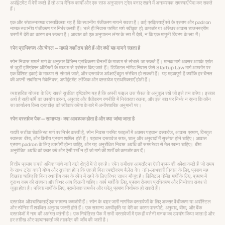
अपॉइंटमेंट में देरी करते हैं तो आप दैनिक कार्यों और एक साफ अनुपालन ट्रेल बनाए रखने में अनावश्यक समस्याएँ पैदा कर सकते
हैं।
एक और संचालनात्मक वास्तविकता यह है कि स्थानीय पंजीकरण मायने रखता है। कई प्रक्रियाएँ पते के प्रमाण और padron
नामक स्थानीय पंजीकरण पर निर्भर करती हैं। भले ही निवास परमिट मार्ग स्वीकृत हो, कमजोर या अस्थिर आवास डाउनस्ट्रीम
चरणों में देरी का कारण बन सकता है। आवास को एक अनुपालन लंगर के रूप में देखें, न कि एक मामूली विवरण के रूप में।
स्पेन प्राधिकरण और चैनल — मामले कहाँ तय होते हैं और क्यों यह मायने रखता है
स्पेन निवास मामले मार्ग के अनुसार विभिन्न प्राधिकरण चैनलों के माध्यम से संभाले जा सकते हैं। मानक मार्ग अक्सर आपके प्रांत
से जुड़ी इमिग्रेशन ऑफिसों के माध्यम से प्रोसेस किए जाते हैं। डिजिटल नोमैड निवास जैसे Startup Law मार्ग आमतौर पर
एक विशिष्ट इकाई के माध्यम से संभाले जाते, और दस्तावेज अपेक्षाएँ बहुत संरचित हो सकती हैं। यह महत्वपूर्ण है क्योंकि हर चैनल
की अपनी सबमिशन मैकेनिक्स, अपॉइंटमेंट लॉजिक और दस्तावेज प्राथमिकताएँ होती हैं।
व्यावहारिक योजना के लिए सबसे सुरक्षित दृष्टिकोण यह है कि अपनी फाइल उस चैनल के अनुकूल रखें जो इसे तय करेगा। इसका
अर्थ है सही फॉर्म का उपयोग करना, अनुवाद और वैधीकरण रणनीति में निरंतरता रखना, और इस बात पर निर्भर न रहना कि कौन
सा कार्यालय किस दस्तावेज़ को स्वीकार करेगा के बारे में अनौपचारिक अनुमानों पर।
स्पेन दस्तावेज पैक — सामान्यतः क्या आवश्यक होता है और क्या जांचा जाता है
यद्यपि सटीक चेकलिस्ट मार्ग पर निर्भर करती है, स्पेन निवास परमिट फाइलों में अक्सर पहचान दस्तावेज, आवास प्रमाण, विस्तृत
स्वास्थ्य बीमा, और वित्तीय प्रमाण शामिल होते हैं। पहचान दस्तावेज साफ, चालू और अनुवादों में सुसंगत होने चाहिए। आवास
प्रमाण padron के लिए उपयोगी होना चाहिए, और यह अनुरोधित निवास अवधि की समयरेखा से मेल खाना चाहिए। बीमा
अनुरोधित अवधि को कवर करे और ऐसी शर्तें न हों जो मार्ग की शर्तों को कमजोर कर दें।
वित्तीय प्रमाण सबसे अधिक जांचे जाने वाले क्षेत्रों में से एक है। स्पेन समीक्षक आमतौर पर ऐसी प्रूफ की अपेक्षा करते हैं जो समय
के साथ ट्रेस करने योग्य और सुसंगत हो न कि एक ही बिना स्पष्टीकरण बैलेंस के। नॉन-लाभकारी निवास के लिए, प्रमाण यह
दिखाना चाहिए कि बिना स्थानीय काम के स्पेन में रहने के लिए स्थिर साधन मौजूद हैं। डिजिटल नोमैड मार्गों के लिए, प्रमाण में
दूरस्थ काम की संरचना और स्थिर आय दिखनी चाहिए। कार्य मार्गों के लिए, प्रमाण रोजगार प्राधिकरण और नियोक्ता संबंध से
जुड़ा होता है। परिवार मार्गों के लिए, प्रायोजक समर्थन और घरेलू प्रमाण निर्णायक हो सकते हैं।
दस्तावेज औपचारिकताएँ एक सामान्य कमजोरी हैं। स्पेन के बाहर जारी नागरिक दस्तावेजों के लिए अक्सर वैधीकरण या अपोस्टिल
और स्पेनिश में शपथित अनुवाद जरूरी होते हैं। एक सामान्य अस्वीकृति या देरी का कारण पासपोर्ट, अनुवाद, बीमा, और बैंक
दस्तावेजों में नाम की असंगत वर्तनी है। एक नियंत्रित पैक में सभी दस्तावेजों में एक ही वर्तनी मानक का उपयोग किया जाता है और
हर तारीख और पहचानकर्ता की तालमेल की जाँच की जाती है।