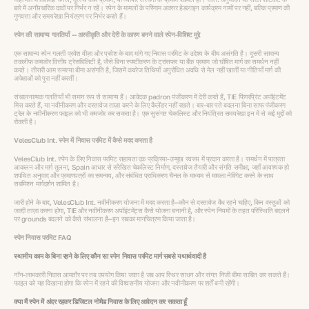
बारे में अनौपचारिक दावों पर निर्भर न रहें। स्पेन के मामलों के परिणाम अक्सर हेडलाइन कार्यक्रम नामों पर नहीं, बल्कि प्रमाण की
गुणवत्ता और समयरेखा नियंत्रण पर निर्भर करते हैं।
स्पेन की सामान्य गलतियाँ — अस्वीकृति और देरी के कारण बनने वाले स्पेन-विशिष्ट मुद्दे
एक सामान्य स्पेन गलती प्रवेश वीज़ा और प्रवेश के बाद मांगे गए निवास परमिट के उद्देश्य के बीच असंगति है। दूसरी सामान्य
तकलीफ कमजोर वित्तीय ट्रेसबिलिटी है, जैसे बिना स्पष्टीकरण के ट्रांसफर या बैंक प्रमाण जो घोषित मार्ग का समर्थन नहीं
करते। तीसरी आम समस्या बीमा असंगति है, जिसमें कवरेज तिथियाँ अनुरोधित अवधि से मेल नहीं खातीं या नीतियाँ मार्ग की
अपेक्षाओं को पूरा नहीं करतीं।
संचालनात्मक गलतियाँ भी समान रूप से सामान्य हैं। आवेदक padron पंजीकरण में देरी करते हैं, TIE फिंगरप्रिंट अपॉइंटमेंट
मिस करते हैं, या नवीनीकरण और दस्तावेज ताज़ा करने के लिए कैलेंडर नहीं रखते। बार-बार पते बदलना बिना साफ पंजीकरण
ट्रेल के नवीनीकरण फाइल को भी कमजोर कर सकता है। एक सुसंगत चेकलिस्ट और नियंत्रित समयरेखा इन में से कई मुद्दों को
रोकती है।
VelesClub Int. स्पेन में निवास परमिट में कैसे मदद करता है
VelesClub Int. स्पेन के लिए निवास परमिट सहायता एक प्रक्रिया-उन्मुख स्वरूप में प्रदान करता है। समर्थन में पात्रता
आकलन और मार्ग तुलना, Spain आधार से संरेखित चेकलिस्ट निर्माण, दस्तावेज तैयारी और संगति समीक्षा, जहाँ आवश्यक हो
शपथित अनुवाद और प्रमाणपत्रों का समन्वय, और संबंधित प्राधिकरण चैनल के माध्यम से मामला नेविगेट करने के साथ
सबमिशन मार्गदर्शन शामिल है।
जारी होने के बाद, VelesClub Int. नवीनीकरण योजना में मदद करता है—कौन से दस्तावेज वैध रहने चाहिए, किन वस्तुओं को
जल्दी ताज़ा करना होगा, TIE और नवीनीकरण अपॉइंटमेंट्स कैसे योजना बनानी है, और स्पेन नियमों के तहत परिस्थिति बदलने
पर grounds बदलने को कैसे संभालना है—इन सबका मानचित्रण किया जाता है।
स्पेन निवास परमिट FAQ
स्थानीय काम के बिना रहने के लिए कौन सा स्पेन निवास परमिट मार्ग सबसे यथार्थवादी है
नॉन-लाभकारी निवास आमतौर पर तब उपयोग किया जाता है जब आप स्थिर साधन और संगत निजी बीमा साबित कर सकते हैं।
फाइल को यह दिखाना होगा कि स्पेन में रहने की विश्वसनीय योजना और नवीनीकरण पर शर्तें बनी रहेंगी।
क्या मैं स्पेन में अंदर रहकर डिजिटल नोमैड निवास के लिए आवेदन कर सकता हूँ