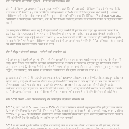
स्पेन नवीनीकरण और स्थिति प्रबंधन — निरंतरता का व्यावहारिक अर्थ
स्पेन में नवीनीकरण मूल आधार के निरंतर अनुपालन पर निर्भर करते हैं। नॉन-लाभकारी नवीनीकरण निरंतर वित्तीय साधनों और
संगत बीमा पर निर्भर करते हैं। कार्य नवीनीकरण जारी प्राधिकरण शर्तों और साफ गतिविधि ट्रेल पर निर्भर करते हैं। अध्ययन
नवीनीकरण जारी नामांकन और अध्ययन मार्ग के अनुरूप प्रगति शर्तों पर निर्भर करते हैं। डिजिटल नोमैड और Startup Law
नवीनीकरण में निरंतर दूरस्थ काम संरचना, आय की निरंतरता और जहाँ लागू हो उपस्थिति व रिपोर्टिंग नियमों का अनुपालन शामिल
होता है।
एक व्यावहारिक नवीनीकरण आदत यह है कि दस्तावेजों को ताज़ा करने के लिए पर्याप्त समय पहले शुरू करें ताकि जल्दबाजी न
करनी पड़े। बैंक स्टेटमेंट्स के लिए संगत समय विंडो चाहिए। बीमा सतत रहना चाहिए। आवास बचाव योग्य होना चाहिए। यदि
आपकी परिस्थितियाँ बदल गईं हैं, तो आपको संभवतः grounds बदलने की रणनीति की आवश्यकता हो सकती है बजाय इसके
कि आप किसी ऐसे मार्ग के तहत नवीनीकरण जबरदस्ती करायें जो अब आपकी वास्तविक स्थिति से मेल नहीं खाता। देर से कार्रवाई
वैध निवास में गैप के सबसे सामान्य कारणों में से एक है।
स्पेन में मौजूद न होने वाले आवेदक — जाने से पहले क्या तैयार करें
कई आवेदक दूसरे देश में रहते हुए स्पेन निवास की योजना बनाते हैं। यह तब कामयाब होता है जब यात्रा से पहले तैयारी कर ली
जाए। विदेश से आप ताज़ा नागरिक दस्तावेज़ प्राप्त कर सकते हैं, वैधीकरण या अपोस्टिल प्रक्रिया पूरी कर सकते हैं, शपथित
अनुवाद करवा सकते हैं, और दस्तावेजों में नाम की वर्तनी को मानकीकृत कर सकते हैं। आप अपने मार्ग के अनुसार दूरस्थ काम के
अनुबंध, नियोक्ता पत्र, आय प्रमाण, या पारिवारिक दस्तावेज़ जैसे मार्ग प्रमाण भी तैयार कर सकते हैं।
कुछ कदम आमतौर पर स्पेन में उपस्थिति की मांग करते हैं, जैसे padron पंजीकरण, TIE के लिए फिंगरप्रिंट, और कुछ व्यक्तिगत
पहचान चरण। यदि आप बिना आवास योजना या अधूरे बीमा और वित्तीय प्रमाण के स्पेन पहुँचते हैं, तो आप समय गंवा सकते हैं
और प्रवेश तथा फाइलिंग के बीच गैप बना सकते हैं। VelesClub Int. सीमा-पार योजना को मार्ग तर्क की पुष्टि करके,
चेकलिस्ट बनाकर, दस्तावेज़ के रूप और संगति की समीक्षा करके, अनुवाद और प्रमाणपत्रों के समन्वय को एक प्रक्रिया चरण के
रूप में संभालकर, और जमा समय व नवीनीकरण की योजना बनाकर समर्थन करता है पर बिना किसी परिणाम की गारंटी दिए।
स्पेन 2026 स्थिति — क्या स्थिर माना जाए और कार्यवाही से पहले क्या सत्यापित करें
2026 में, स्पेन अभी भी Organic Law 4 2000 और उसके कार्यान्वयन नियम के तहत एक संरचित इमिग्रेशन ढांचा चलाता
है, जिसमें परिभाषित परमिट श्रेणियाँ और निवास कार्ड के लिए दस्तावेजीकृत प्रक्रिया हैं। नॉन-लाभकारी, कार्य, अध्ययन, परिवार
और Startup Law आधारित परमिट जैसी निवास मार्गों की व्यावहारिक संरचना बनी हुई है, जबकि क्रियान्वयन विवरण अपडेटेड
फॉर्म, आंतरिक निर्देश और अपॉइंटमेंट प्रथाओं के माध्यम से बदल सकते हैं।
2026 के लिए सबसे सुरक्षित तरीका यह है कि आप कार्रवाई करने के समय मार्ग-विशिष्ट आवश्यकताओं की पुष्टि करें, विशेषकर
जहाँ मार्ग में विशेषज्ञ चैनल, दूरस्थ काम प्रमाण, या व्यापार संरचना के प्रमाण शामिल हों। स्वत: अनुमोदन या सरल शॉर्टकट के