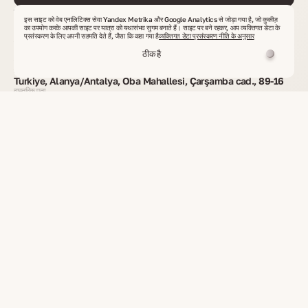
संपर्क
इस साइट को वेब एनालिटिक्स सेवा Yandex Metrika और Google Analytics से जोड़ा गया है, जो कुकीज़
info@veles-club.com
का उपयोग करके आपकी साइट पर यात्रा को यथासंभव सुगम बनाते हैं। साइट पर बने रहकर, आप व्यक्तिगत डेटा के
अपना अनुरोध
प्रसंस्करण के लिए अपनी सहमति देते हैं, जैसा कि कहा गया है
व्यक्तिगत डेटा प्रसंस्करण नीति के अनुसार
या प्रस्ताव भेजें
+90 506 600 2222
ठीक है
दुनिया के किसी भी हिस्से से कॉल
शुक्रवार–रविवार 10:00–21:00
Turkiye, Alanya/Antalya, Oba Mahallesi, Çarşamba cad., 89-16
वास्तविक पता
परामर्श लें
अचल संपत्ति खोजें
VelesClub Int. द्वारा कवर किए गए देश
विश्वव्यापी अचल संपत्ति
निवेश परियोजनाएँ
द्वितीयक अचल संपत्ति
व्यावसायिक संपत्ति
भूमि भूखंड