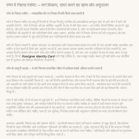
स्पेन में निवास परमिट — मार्ग विकल्प, दायर करने का क्रम और अनुपालन
स्पेन के निवास परमिट — व्यावहारिक तौर पर निवास स्थिति किसे कवर करती है
स्पेन में निवास परमिट वह कानूनी स्थिति है जो एक गैर-ईयू नागरिक को अल्पकालिक आगंतुक रहने से आगे स्पेन में रहने की
अनुमति देती है। स्पेन में निवास को एक समेकित अनुमति के रूप में नहीं देखा जाता — हर परमिट किसी विशिष्ट आधार से जुड़ा
होता है, और वही आधार निर्धारित करता है कि किन दस्तावेजों की जरूरत है, कौन सा प्राधिकरण मामला संभालेगा, किन
गतिविधियों की अनुमति है और नवीनीकरण कैसे आंका जाएगा। इसलिए स्पेन में निवास योजना मार्ग की उपयुक्तता और एक
सुसंगत प्रमाण कहानी से शुरू होती है जिसे आप नवीनीकरणों के दौरान बनाए रख सकें।
स्पेन के निवास मामलों में अक्सर सफलता या असफलता वही संचालनात्मक कारक तय करते हैं: क्या आपकी प्रवेश आधारिका उस
परमिट से मेल खाती है जिसे आप अनुरोध कर रहे हैं, क्या आपका आवास प्रमाण स्थानीय पंजीकरण के लिए उपयोगी है, क्या
आपका वित्तीय प्रमाण ट्रेस करने योग्य और घोषित मार्ग के अनुरूप है, और क्या आप अनुमोदन के बाद के कदम समय पर पूरा
करते हैं, जिनमें
Foreigner Identity Card
यानी TIE शामिल है। एक मजबूत फाइल केवल पूरी नहीं होती—यह आंतरिक
रूप से सुसंगत और कैलेंडर नियंत्रित भी होती है।
स्पेन के कानूनी आधार — वे मार्ग जिनका वास्तविक जीवन में आवेदक सबसे अधिक उपयोग करते हैं
स्पेन निवास के कई कानूनी मार्ग प्रदान करता है। स्थानीय रोजगार के बिना स्पेन में रहने के लिए व्यापक रूप से उपयोग किए जाने
वाला विकल्प नॉन-लाभकारी निवास है। यह मार्ग वित्तीय आत्मनिर्भरता और व्यापक निजी स्वास्थ्य बीमा के इर्द-गिर्द बना होता है,
और आमतौर पर उसी उद्देश्य से मेल खाने वाले कांसुलर वीजा के साथ आरंभ किया जाता है। कार्यात्मक बात यह है कि दस्तावेजों
को यह दिखाना चाहिए कि आपकी आय स्थिर है और स्पेन में बिना स्थानीय रूप से काम किए रहने की एक विश्वसनीय योजना
मौजूद है।
स्पेन में ऐसे परमिट भी हैं जो काम से जुड़े होते हैं। इनमें नियोक्ता प्रायोजित कार्य परमिट, विशिष्ट चैनलों के माध्यम से संभाले जाने
वाले उच्च-कुशल प्रोफाइल, और स्वतंत्र पेशेवरों के लिए स्व-रोज़गार परमिट शामिल हो सकते हैं जहाँ व्यापार योजना और
लाइसेंसिंग लॉजिक स्पेन की आवश्यकताओं से मेल खाती हो। कार्य मार्ग प्रमाण-भार वाला होता है और वीज़ा से लेकर निवास
परमिट तक संरेखित होना चाहिए, साथ ही उस भूमिका, नियोक्ता संबंध और अनुपालन दायित्वों का स्पष्ट दस्तावेजीकरण होना
चाहिए।
अध्ययन-आधारित निवास एक और सामान्य मार्ग है। यह किसी मान्यता प्राप्त प्रोग्राम में नामांकन से जुड़ा होता है और वर्तमान
नियमों के तहत परिभाषित कार्य प्राधिकरण सुविधाओं को शामिल कर सकता है। मुख्य अनुपालन बिंदु यह है कि अध्ययन स्थिति
का उपयोग असंबंधित गतिविधियों के लिए लचीला कवर के रूप में नहीं किया जाना चाहिए। नवीनीकरण और संशोधनों का मूल्यांकन
जारी शिक्षा उद्देश्य और स्वीकृत शर्तों के विरुद्ध किया जाता है।