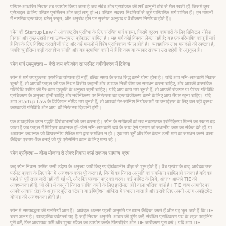
परिवार-आधारित निवास तब उपयोग किया जाता है जब संबंध और प्रायोजक की शर्तें कानूनी ढांचे से मेल खाती हों, जिसमें कुछ
प्रोफाइल के लिए परिवार पुनर्मिलन और जहां लागू हो EU परिवार सदस्य स्थितियों से जुड़े पारिवारिक मार्ग शामिल हैं। इन मामलों
में नागरिक दस्तावेज, घरेलू सबूत, और अनुरोध होने पर सुसंगत अनुवाद व वैधीकरण निर्णायक होते हैं।
स्पेन की Startup Law ने अंतरराष्ट्रीय प्रतिभा के लिए संरचित मार्ग बनाया, जिसमें दूरस्थ कामगारों के लिए डिजिटल नोमैड
निवास और कुछ उद्यमी तथा उच्च-कुशल प्रोफाइल शामिल हैं। यह मार्ग कोई विपणन लेबल नहीं है; यह एक परिभाषित कानूनी मार्ग
है जिसके लिए विशिष्ट दस्तावेजी सेट और कई मामलों में विशेष प्राधिकरण चैनल होते हैं। व्यावहारिक लाभ मानदंडों की स्पष्टता है,
जबकि चुनौतियां कड़ी दस्तावेज संगति और यह प्रमाणित करने में हैं कि काम या व्यापार संरचना उस श्रेणी के अनुकूल है।
स्पेन मार्ग उपयुक्तता — कैसे तय करें कौन सा परमिट नवीनीकरण में टिकेगा
स्पेन में मार्ग उपयुक्तता प्रारंभिक योग्यता ही नहीं, बल्कि समय के साथ सिद्ध करने योग्य होना है। यदि आप नॉन-लाभकारी निवास
चुनते हैं, तो आपकी फाइल को एक स्थिर वित्तीय कहानी और व्यापक निजी बीमा का समर्थन करना चाहिए, और आपकी वास्तविक
गतिविधि परमिट की गैर-काम प्रकृति के अनुरूप रहनी चाहिए। यदि आप कार्य मार्ग चुनते हैं, तो आपकी रोजगार या पेशेवर गतिविधि
प्राधिकरण के अनुरूप होनी चाहिए और नवीनीकरण पर निरंतरता का दस्तावेजीकरण करने के लिए आप तैयार रहना चाहिए। यदि
आप Startup Law के डिजिटल नोमैड मार्ग चुनते हैं, तो आपको गैर-स्पेनिश नियोक्ताओं या क्लाइंट्स के लिए चल रही दूरस्थ
कामकाजी गतिविधि और आय की निरंतरता दिखानी होगी।
एक व्यावहारिक चयन पद्धति विरोधाभासों को कम करना है। स्पेन के समीक्षकों को तब नकारात्मक प्रतिक्रिया मिलने का खतरा बढ़
जाता है जब फाइल में मिश्रित कथानक हों—जैसे नॉन-लाभकारी दावे के साथ ऐसे प्रमाण जो स्थानीय काम का संकेत देते हों, या
अध्ययन कथानक जो विश्वसनीय शैक्षिक मार्ग द्वारा समर्थित न हो। एक मार्ग चुनें और फिर केवल उसी मार्ग का समर्थन करने वाला
केंद्रित प्रमाण-पैक बनाएं जो पूरे प्रोसेसिंग काल के लिए मान्य रहे।
स्पेन प्रक्रिया — वीज़ा योजना से लेकर निवास कार्ड तक का सामान्य क्रम
कई स्पेन निवास परमिट उसी उद्देश्य के अनुरूप जारी किए गए दीर्घकालीन वीज़ा से शुरू होते हैं। वैध प्रवेश के बाद, आवेदक उस
परमिट प्रकार के लिए स्पेन में आवश्यक कदम पूरे करता है, जिनमें वह निवास अनुमति का सबमिशन शामिल हो सकता है यदि वह
पहले से पूरी तरह जारी नहीं की गई थी, और फिर पहचान पत्र का चरण। कई परमिट के लिये, अंततः आपको TIE की
आवश्यकता होगी, जो स्पेन में कानूनी निवास साबित करने के लिए इस्तेमाल होने वाला भौतिक कार्ड है। TIE चरण आमतौर पर
आपके आवास क्षेत्र के अनुसार पुलिस स्टेशन या इमिग्रेशन ऑफिस में संभाला जाता है और इसके लिए अपनी अलग अपॉइंटमेंट
योजना की आवश्यकता होती है।
स्पेन में समयबद्धता की गलतियाँ आम हैं। आवेदक अक्सर पहली अनुमति पर ध्यान केंद्रित करते हैं और यह भूल जाते हैं कि TIE
चरण अलग है। व्यावहारिक वर्कफ़्लो यह है: सही निवास अनुमति आधार की पुष्टि करें, संबंधित प्राधिकरण पथ के तहत फाइलिंग
पूरी करें, फिर आवश्यक फॉर्म और शुल्क मॉडल का उपयोग करके फिंगरप्रिंट और TIE जारीकरण पूरा करें। यदि आप TIE