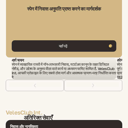
स्पेन में निवास अनुमति प्राप्त करने का मार्गदर्शक
यहाँ पढ़ें
मार्ग चयन
स्पेन चे
स्पेन में व्यावहारिक रास्तों में नॉन-लाभकारी निवास, स्टार्टअप कानून के तहत डिजिटल
स्पेन के
नोमैड, और उद्देश्य के अनुरूप वीज़ा वाले कार्य या अध्ययन परमिट शामिल हैं. VelesClub
पूर्ण कवर
Int. आपकी प्रोफ़ाइल के लिए सबसे ठोस मार्ग और आवश्यक प्रमाण-पत्र निर्धारित करता
प्रमाणीक
है
012 का उ
VelesClub Int.
अतिरिक्त सेवाएँ
निवास और नागरिकता