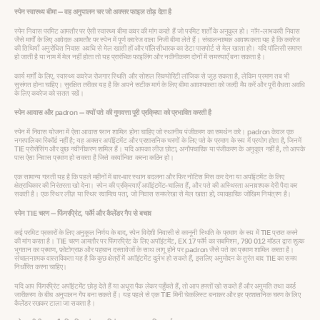
स्पेन स्वास्थ्य बीमा — वह अनुपालन चर जो अक्सर फाइल तोड़ देता है
स्पेन निवास परमिट आमतौर पर ऐसी स्वास्थ्य बीमा कवर की मांग करते हैं जो परमिट शर्तों के अनुकूल हो। नॉन-लाभकारी निवास
जैसे मार्गों के लिए आवेदक आमतौर पर स्पेन में पूर्ण कवरेज वाला निजी बीमा लेते हैं। संचालनात्मक आवश्यकता यह है कि कवरेज
की तिथियाँ अनुरोधित निवास अवधि से मेल खाती हों और पॉलिसीधारक का डेटा पासपोर्ट से मेल खाता हो। यदि पॉलिसी समाप्त
हो जाती है या नाम में मेल नहीं होता तो यह प्रारंभिक फाइलिंग और नवीनीकरण दोनों में समस्याएँ बना सकता है।
कार्य मार्गों के लिए, स्वास्थ्य कवरेज रोजगार स्थिति और सोशल सिक्योरिटी लॉजिक से जुड़ सकता है, लेकिन प्रमाण तब भी
सुसंगत होना चाहिए। सुरक्षित तरीका यह है कि अपने सटीक मार्ग के लिए बीमा आवश्यकता को जल्दी मैप करें और पूरी वैधता अवधि
के लिए कवरेज को सतत रखें।
स्पेन आवास और padron — क्यों पते की गुणवत्ता पूरी प्रक्रिया को प्रभावित करती है
स्पेन में निवास योजना में ऐसा आवास प्लान शामिल होना चाहिए जो स्थानीय पंजीकरण का समर्थन करे। padron केवल एक
नगरपालिका रिकॉर्ड नहीं है; यह अक्सर अपॉइंटमेंट और प्रशासनिक चरणों के लिए पते के प्रमाण के रूप में प्रयोग होता है, जिनमें
TIE प्रोसेसिंग और कुछ नवीनीकरण शामिल हैं। यदि आपका लीज़ छोटा, अनौपचारिक या पंजीकरण के अनुकूल नहीं है, तो आपके
पास ऐसा निवास प्रमाण हो सकता है जिसे कार्यान्वित करना कठिन हो।
एक सामान्य गलती यह है कि पहले महीनों में बार-बार स्थान बदलना और फिर नोटिस मिस कर देना या अपॉइंटमेंट के लिए
क्षेत्राधिकार की निरंतरता खो देना। स्पेन की प्रक्रियाएँ अपॉइंटमेंट-चालित हैं, और पते की अस्थिरता अनावश्यक देरी पैदा कर
सकती है। एक स्थिर लीज़ या स्थिर स्वामित्व पता, जो निवास समयरेखा से मेल खाता हो, व्यावहारिक जोखिम नियंत्रण है।
स्पेन TIE चरण — फिंगरप्रिंट, फॉर्म और कैलेंडर गैप से बचाव
कई परमिट प्रकारों के लिए अनुकूल निर्णय के बाद, स्पेन विदेशी निवासी से कानूनी स्थिति के प्रमाण के रूप में TIE प्राप्त करने
की मांग करता है। TIE चरण आमतौर पर फिंगरप्रिंट के लिए अपॉइंटमेंट, EX 17 फॉर्म का सबमिशन, 790 012 मॉडल द्वारा शुल्क
भुगतान का प्रमाण, फ़ोटोग्राफ़ और पहचान दस्तावेजों के साथ लागू होने पर padron जैसे पते का प्रमाण शामिल करता है।
संचालनात्मक वास्तविकता यह है कि कुछ क्षेत्रों में अपॉइंटमेंट दुर्लभ हो सकते हैं, इसलिए अनुमोदन के तुरंत बाद TIE का समय
निर्धारित करना चाहिए।
यदि आप फिंगरप्रिंट अपॉइंटमेंट छोड़ देते हैं या अधूरा पैक लेकर पहुँचते हैं, तो आप हफ्तों खो सकते हैं और अनुमति तथा कार्ड
जारीकरण के बीच अनुपालन गैप बना सकते हैं। यह पहले से एक TIE मिनी चेकलिस्ट बनाकर और हर प्रशासनिक चरण के लिए
कैलेंडर रखकर टाला जा सकता है।