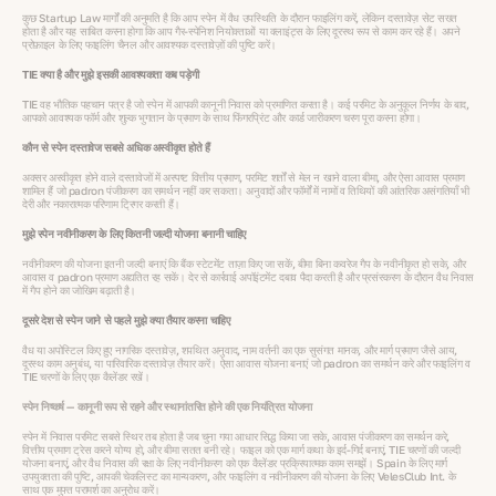
कुछ Startup Law मार्गों की अनुमति है कि आप स्पेन में वैध उपस्थिति के दौरान फाइलिंग करें, लेकिन दस्तावेज़ सेट सख्त
होता है और यह साबित करना होगा कि आप गैर-स्पेनिश नियोक्ताओं या क्लाइंट्स के लिए दूरस्थ रूप से काम कर रहे हैं। अपने
प्रोफ़ाइल के लिए फाइलिंग चैनल और आवश्यक दस्तावेज़ों की पुष्टि करें।
TIE क्या है और मुझे इसकी आवश्यकता कब पड़ेगी
TIE वह भौतिक पहचान पत्र है जो स्पेन में आपकी कानूनी निवास को प्रमाणित करता है। कई परमिट के अनुकूल निर्णय के बाद,
आपको आवश्यक फॉर्म और शुल्क भुगतान के प्रमाण के साथ फिंगरप्रिंट और कार्ड जारीकरण चरण पूरा करना होगा।
कौन से स्पेन दस्तावेज सबसे अधिक अस्वीकृत होते हैं
अक्सर अस्वीकृत होने वाले दस्तावेजों में अस्पष्ट वित्तीय प्रमाण, परमिट शर्तों से मेल न खाने वाला बीमा, और ऐसा आवास प्रमाण
शामिल हैं जो padron पंजीकरण का समर्थन नहीं कर सकता। अनुवादों और फॉर्मों में नामों व तिथियों की आंतरिक असंगतियाँ भी
देरी और नकारात्मक परिणाम ट्रिगर करती हैं।
मुझे स्पेन नवीनीकरण के लिए कितनी जल्दी योजना बनानी चाहिए
नवीनीकरण की योजना इतनी जल्दी बनाएं कि बैंक स्टेटमेंट ताज़ा किए जा सकें, बीमा बिना कवरेज गैप के नवीनीकृत हो सके, और
आवास व padron प्रमाण अद्यतित रह सकें। देर से कार्रवाई अपॉइंटमेंट दबाव पैदा करती है और प्रसंस्करण के दौरान वैध निवास
में गैप होने का जोखिम बढ़ाती है।
दूसरे देश से स्पेन जाने से पहले मुझे क्या तैयार करना चाहिए
वैध या अपोस्टिल किए हुए नागरिक दस्तावेज़, शपथित अनुवाद, नाम वर्तनी का एक सुसंगत मानक, और मार्ग प्रमाण जैसे आय,
दूरस्थ काम अनुबंध, या पारिवारिक दस्तावेज़ तैयार करें। ऐसा आवास योजना बनाएं जो padron का समर्थन करे और फाइलिंग व
TIE चरणों के लिए एक कैलेंडर रखें।
स्पेन निष्कर्ष — कानूनी रूप से रहने और स्थानांतरित होने की एक नियंत्रित योजना
स्पेन में निवास परमिट सबसे स्थिर तब होता है जब चुना गया आधार सिद्ध किया जा सके, आवास पंजीकरण का समर्थन करे,
वित्तीय प्रमाण ट्रेस करने योग्य हो, और बीमा सतत बनी रहे। फाइल को एक मार्ग कथा के इर्द-गिर्द बनाएं, TIE चरणों की जल्दी
योजना बनाएं, और वैध निवास की रक्षा के लिए नवीनीकरण को एक कैलेंडर प्रक्रियात्मक काम समझें। Spain के लिए मार्ग
उपयुक्तता की पुष्टि, आपकी चेकलिस्ट का मान्यकरण, और फाइलिंग व नवीनीकरण की योजना के लिए VelesClub Int. के
साथ एक मुफ्त परामर्श का अनुरोध करें।