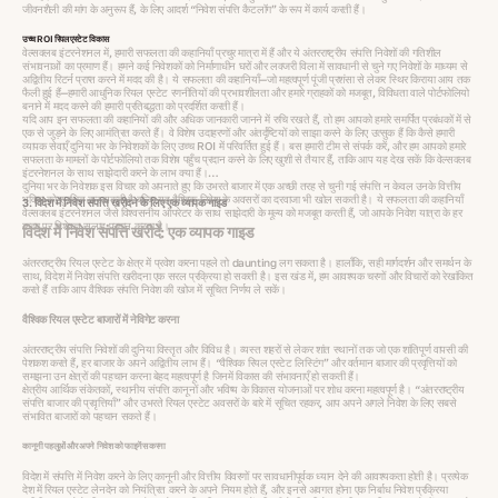
जीवनशैली की मांग के अनुरूप हैं, के लिए आदर्श “निवेश संपत्ति कैटलॉग” के रूप में कार्य करती हैं।
उच्च ROI रियल एस्टेट विकास
वेल्सक्लब इंटरनेशनल में, हमारी सफलता की कहानियाँ प्रचुर मात्रा में हैं और ये अंतरराष्ट्रीय संपत्ति निवेशों की गतिशील
संभावनाओं का प्रमाण हैं। हमने कई निवेशकों को निर्माणाधीन घरों और लक्जरी विला में सावधानी से चुने गए निवेशों के माध्यम से
अद्वितीय रिटर्न प्राप्त करने में मदद की है। ये सफलता की कहानियाँ—जो महत्वपूर्ण पूंजी प्रशंसा से लेकर स्थिर किराया आय तक
फैली हुई हैं—हमारी आधुनिक रियल एस्टेट रणनीतियों की प्रभावशीलता और हमारे ग्राहकों को मजबूत, विविधता वाले पोर्टफोलियो
बनाने में मदद करने की हमारी प्रतिबद्धता को प्रदर्शित करती हैं।
यदि आप इन सफलता की कहानियों की और अधिक जानकारी जानने में रुचि रखते हैं, तो हम आपको हमारे समर्पित प्रबंधकों में से
एक से जुड़ने के लिए आमंत्रित करते हैं। वे विशेष उदाहरणों और अंतर्दृष्टियों को साझा करने के लिए उत्सुक हैं कि कैसे हमारी
व्यापक सेवाएँ दुनिया भर के निवेशकों के लिए उच्च ROI में परिवर्तित हुई हैं। बस हमारी टीम से संपर्क करें, और हम आपको हमारे
सफलता के मामलों के पोर्टफोलियो तक विशेष पहुँच प्रदान करने के लिए खुशी से तैयार हैं, ताकि आप यह देख सकें कि वेल्सक्लब
इंटरनेशनल के साथ साझेदारी करने के लाभ क्या हैं।
दुनिया भर के निवेशक इस विचार को अपनाते हुए कि उभरते बाजार में एक अच्छी तरह से चुनी गई संपत्ति न केवल उनके वित्तीय
भविष्य को सुरक्षित कर सकती है बल्कि यह वैश्विक निवेश के अवसरों का दरवाजा भी खोल सकती है। ये सफलता की कहानियाँ
3. विदेश में निवेश संपत्ति खरीदने के लिए एक व्यापक गाइड
वेल्सक्लब इंटरनेशनल जैसे विश्वसनीय ऑपरेटर के साथ साझेदारी के मूल्य को मजबूत करती हैं, जो आपके निवेश यात्रा के हर
कदम पर विशेषज्ञ सलाह प्रदान करता है।
विदेश में निवेश संपत्ति खरीदें: एक व्यापक गाइड
अंतरराष्ट्रीय रियल एस्टेट के क्षेत्र में प्रवेश करना पहले तो daunting लग सकता है। हालाँकि, सही मार्गदर्शन और समर्थन के
साथ, विदेश में निवेश संपत्ति खरीदना एक सरल प्रक्रिया हो सकती है। इस खंड में, हम आवश्यक चरणों और विचारों को रेखांकित
करते हैं ताकि आप वैश्विक संपत्ति निवेश की खोज में सूचित निर्णय ले सकें।
वैश्विक रियल एस्टेट बाजारों में नेविगेट करना
अंतरराष्ट्रीय संपत्ति निवेशों की दुनिया विस्तृत और विविध है। व्यस्त शहरों से लेकर शांत स्थानों तक जो एक शांतिपूर्ण वापसी की
पेशकश करते हैं, हर बाजार के अपने अद्वितीय लाभ हैं। “वैश्विक रियल एस्टेट लिस्टिंग” और वर्तमान बाजार की प्रवृत्तियों को
समझना उन क्षेत्रों की पहचान करना बेहद महत्वपूर्ण है जिनमें विकास की संभावनाएँ हो सकती हैं।
क्षेत्रीय आर्थिक संकेतकों, स्थानीय संपत्ति कानूनों और भविष्य के विकास योजनाओं पर शोध करना महत्वपूर्ण है। “अंतरराष्ट्रीय
संपत्ति बाजार की प्रवृत्तियाँ” और उभरते रियल एस्टेट अवसरों के बारे में सूचित रहकर, आप अपने अगले निवेश के लिए सबसे
संभावित बाजारों को पहचान सकते हैं।
कानूनी पहलुओं और अपने निवेश को फाइनेंस करना
विदेश में संपत्ति में निवेश करने के लिए कानूनी और वित्तीय विवरणों पर सावधानीपूर्वक ध्यान देने की आवश्यकता होती है। प्रत्येक
देश में रियल एस्टेट लेनदेन को नियंत्रित करने के अपने नियम होते हैं, और इनसे अवगत होना एक निर्बाध निवेश प्रक्रिया