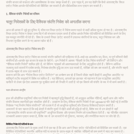
संपत्ति बाजार को सरलता और आत्मविश्वास के साथ समझ सकते हैं। इस गाइड में, हम यह देखेंगे कि कैसे अंतरराष्ट्रीय रियल
एस्टेट निवेश आपके पोर्टफोलियो को विविधित कर सकते हैं और दीर्घकालिक लाभ प्रदान कर सकते हैं।
1. वैश्विक संपत्ति निवेशों का परिचय
चतुर निवेशकों के लिए वैश्विक संपत्ति निवेश को अनलॉक करना
आज की आपस में जुड़े हुए दुनिया में, सीमा पार रियल एस्टेट में निवेश करना पहले से कहीं अधिक सुलभ हो गया है। अंतरराष्ट्रीय
रियल एस्टेट निवेश न केवल उच्च रिटर्न की संभावना प्रदान करते हैं बल्कि आपके निवेश पोर्टफोलियो को विविधित करने के लिए
एक मजबूत रणनीति भी देते हैं। विश्व के उभरते रियल एस्टेट बाजारों में उपलब्ध संपत्तियों के साथ, चतुर निवेशक धन और
स्थिरता सुरक्षित करने के नए अवसर खोज रहे हैं।
अंतरराष्ट्रीय रियल एस्टेट निवेश क्या हैं?
अंतरराष्ट्रीय रियल एस्टेट निवेश का तात्पर्य संपत्ति खरीदने की प्रक्रिया से है—चाहे वह आवासीय घर, विला, या पूर्ण परिसरों जैसी
संपत्तियाँ हों—आपके मूल बाजार के बाहर के देशों में। इन निवेशों में अक्सर “बिक्री के लिए निवेश संपत्तियाँ” की लिस्टिंग और
“वैश्विक संपत्ति निवेश” शामिल होते हैं, जो विभिन्न ग्राहकों की आवश्यकताओं के लिए अनुकूलित होते हैं। विभिन्न आर्थिक
जलवायु वाले बाजारों में प्रवेश करके, निवेशक क्षेत्रीय वृद्धि का लाभ उठा सकते हैं, जोखिम को कम कर सकते हैं, और संपत्ति चक्रों
में उतार-चढ़ाव से लाभ उठा सकते हैं।
कल्पना करें कि आप “निवेश रियल एस्टेट लिस्टिंग” का अन्वेषण कर रहे हैं जिसमें जीवंत शहरी केंद्रों में आधुनिक अपार्टमेंट या
शांतिपूर्ण तटीय समुदायों में विशेष घर शामिल हैं। यह विविधता, आपको एक हलचल भरे महानगर में एक स्टाइलिश अपार्टमेंट
खरीदने से लेकर एक ऐसा अवकाश गृह सुरक्षित करने की स्थिति में लाती है जो एक किराये की संपत्ति के रूप में भी कार्य करती है।
चलन और बाजार अंतर्दृष्टि
हाल की औद्योगिक प्रवृत्तियाँ सीमा पार निवेशों में महत्वपूर्ण वृद्धि दिखाती हैं, जो अनुकूल आर्थिक नीतियाँ, बढ़ती आय और नवीन
संपत्ति विकास तकनीकों द्वारा संचालित होती हैं। उदाहरण के लिए, वैश्विक संपत्ति निवेशों में एक upward गति देखी गई है क्योंकि
निवेशक “नए निर्माण निवेश संपत्तियों” की तलाश में हैं जो आधुनिक सुविधाएँ और टिकाऊ विशेषताएँ प्रदान करती हैं।
अध्ययनों से पता चलता है कि कई क्षेत्रों में संपत्ति मूल्यों में दोहरे अंकों की वृद्धि हो रही है, विशेष रूप से उन क्षेत्रों में जहाँ
“अंतरराष्ट्रीय संपत्ति बाजार की प्रवृत्तियाँ” आधुनिक विकास और गुणवत्ता निर्माण को प्राथमिकता देती हैं। यह गतिशील वातावरण
लाभकारी अवसर प्रदान करता है, विशेष रूप से उन बाजारों में जो गुणवत्ता, नवाचार, और रणनीतिक स्थान पर जोर देते हैं।
विविधित निवेश पोर्टफोलियो के लाभ
अंतरराष्ट्रीय निवेश करने के मुख्य लाभों में से एक यह है कि आप अपने रियल एस्टेट पोर्टफोलियो को विविधित कर सकते हैं। एक
विविधित पोर्टफोलियो स्थानीय आर्थिक मंदी या बाजार के उतार-चढ़ाव से संबंधित जोखिमों को कम करने में मदद कर सकता है।