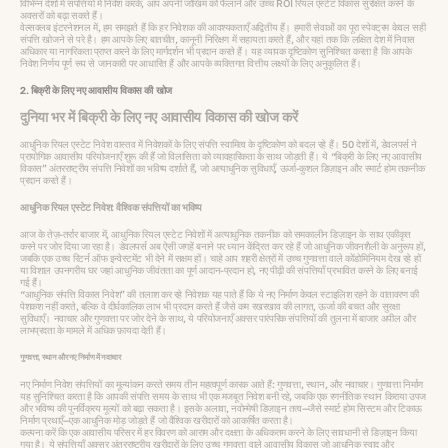
विभिन्न देशों में संपत्तियों में निवेश करके, आप अपनी जोखिम को फैलाने और उच्च ROI रियल एस्टेट विकास सुरक्षित करने के
अवसरों को बढ़ा सकते हैं।
वेल्सक्लब इंटरनेशनल में, हम समझते हैं कि हर निवेशक की आवश्यकताएँ अद्वितीय हैं। हमारी सेवाओं का पूरा स्पेक्ट्रम केवल सही
संपत्ति खोजने से परे है। हम आपके लिए बातचीत, कानूनी निरिक्षण में सहायता करते हैं, और यहां तक कि लक्षित देश में निवास
अधिकार या नागरिकता प्राप्त करने के लिए मार्गदर्शन भी प्रदान करते हैं। यह व्यापक दृष्टिकोण सुनिश्चित करता है कि आपके
निवेश निर्णय पूर्ण रूप से जानकारी पर आधारित हैं और आपके व्यक्तिगत वित्तीय लक्ष्यों के लिए अनुकूलित हैं।
2. बिक्री के लिए नए आवासीय विकास की खोज
दुनिया भर में बिक्री के लिए नए आवासीय विकास की खोज करें
आधुनिक रियल एस्टेट निवेश वास्तव में निवेशकों के लिए संपत्ति स्वामित्व के दृष्टिकोण को बदल रहे हैं। 50 देशों में, डेवलपर्स ने
प्रायोगिक आवासीय परियोजनाएँ शुरू की हैं जो विलासिता को व्यावहारिकता के साथ जोड़ती हैं। ये “बिक्री के लिए नए आवासीय
विकास” अंतरराष्ट्रीय संपत्ति निवेशों का भविष्य दर्शाते हैं, जो अत्याधुनिक सुविधाएँ, ऊर्जा-कुशल डिज़ाइन और स्मार्ट होम तकनीक
प्रदान करते हैं।
आधुनिक रियल एस्टेट निवेश: वैश्विक संपत्तियों का भविष्य
आज के तेज़-तर्रार बाजार में, आधुनिक रियल एस्टेट निवेशों में अत्याधुनिक तकनीक को समकालीन डिज़ाइन के साथ एकीकृत
करने पर जोर दिया जा रहा है। डेवलपर्स अब ऐसी जगहें बनाने पर ध्यान केंद्रित कर रहे हैं जो आधुनिक जीवनशैली के अनुरूप हों,
जबकि एक उच्च रिटर्न ऑफ इन्वेस्टमेंट भी देने में सक्षम हों। चाहे आप शहरी क्षेत्रों में उच्च गुणवत्ता वाले कोंडोमिनियम देख रहे हों
या विशाल उपनगरीय घर जहां आधुनिक जीवंतता का पूर्ण आदान-प्रदान हो, नए पीढ़ी की संपत्तियाँ प्रभावित करने के लिए बनाई
गई हैं।
“आधुनिक संपत्ति विकास निवेश” की तलाश कर रहे निवेशक यह पाते हैं कि ये नए निर्माण केवल स्टाइलिश रहने के वातावरण की
पेशकश नहीं करते, बल्कि वे दीर्घकालिक लाभ भी प्रदान करते हैं जैसे कम रखरखाव की लागत, ऊर्जा की बचत और सुरक्षा
सुविधाएँ। नवाचार और गुणवत्ता पर जोर देने के साथ, ये परियोजनाएँ अक्सर पारंपरिक संपत्तियों की तुलना में बाजार अपील और
लाभप्रदता के मामले में अधिक फ़ायदा देती हैं।
गुणवत्ता, स्थान और नए निर्माण में नवाचार
नए निर्माण निवेश संपत्तियों का मूल्यांकन करते समय तीन महत्वपूर्ण कारक आते हैं: गुणवत्ता, स्थान, और नवाचार। गुणवत्ता निर्माण
यह सुनिश्चित करता है कि आपकी संपत्ति समय के साथ भी एक मजबूत निवेश बनी रहे, जबकि एक रणनीतिक स्थान किराया उपज
और भविष्य की पुनर्विक्रय मूल्यों को बढ़ा सकता है। इसके अलावा, नवोन्मेषी डिज़ाइन तत्व—जैसे स्मार्ट होम सिस्टम और टिकाऊ
निर्माण प्रथाएँ—एक आधुनिक मोड़ जोड़ते हैं जो वैश्विक खरीदारों को आकर्षित करता है।
कल्पना करें कि एक आवासीय परिसर में हर विवरण को आराम और दक्षता के अधिकतम करने के लिए सावधानी से डिज़ाइन किया
गया है। ये संपत्तियाँ अक्सर अंतरराष्ट्रीय खरीदारों के लिए उच्च गुणवत्ता वाले आवासीय विकास जो आधुनिक स्वाद और