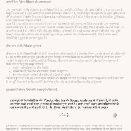
लक्जरी विला निवेश: विशिष्टता और उच्चतम लाभ
उच्च गुणवत्ता वाले संपत्ति की तलाश कर रहे निवेशकों के लिए, लक्जरी विला विशिष्टता और उच्च संभावित लाभ का एक आकर्षक
मिश्रण प्रदान करते हैं। इन संपत्तियों को बारीकी से डिजाइन किया जाता है, जिसमें परिष्कृत डिज़ाइन और आधुनिक सुविधाओं का
संयोजन होता है। निवेश के लिए लक्जरी विला न केवल प्रतिष्ठा का प्रतीक हैं बल्कि ये किराया आय और दीर्घकालिक पूंजी प्रशंसा
के लिए ठोस अवसर भी प्रदान करते हैं।
लक्जरी विला का मालिक होना उस बाजार में प्रवेश करने का तात्पर्य है जहाँ गुणवत्ता, रणनीतिक स्थान और उच्च गुणवत्ता का
निर्माण सर्वोपरि होता है। उच्च गुणवत्ता वाली आवासीय संपत्तियों की मांग निरंतर बढ़ रही है, जिससे ये निवेश उन लोगों के लिए एक
आधारशिला बनते हैं जो प्रीमियम संपत्तियों के साथ विविधता लाना चाहते हैं। इसके अलावा, लक्जरी संपत्तियों के साथ जुड़ी
स्थिरता अधिक अस्थिर बाजार खंडों के मुकाबले सुरक्षा की एक अतिरिक्त परत प्रदान कर सकती है, जिससे आपके समग्र
पोर्टफोलियो में सुरक्षा का एक स्तर जुड़ता है।
ऑफ-प्लान संपत्ति निवेश का मूल्यांकन
ऑफ-प्लान संपत्ति निवेश में किसी ऐसी संपत्ति को खरीदना शामिल होता है जो आधिकारिक निर्माण पूरा होने से पहले ही खरीदी जाती
है। यह रणनीति इसके अनुकूल मूल्य और आधुनिक डिज़ाइन के कारण विशेष रूप से आकर्षक हो सकती है, जो वर्तमान बाजार
प्रवृतियों के अनुरूप हैं। हालाँकि, सभी निवेशों की तरह, ऑफ-प्लान परियोजनाओं का सावधानीपूर्वक मूल्यांकन आवश्यक है।
विचार करने के लिए कुछ प्रमुख कारक हैं:
• डेवलपर की प्रतिष्ठा और ट्रैक रिकॉर्ड।
• परियोजना की समयसीमा और नियोजित निर्माण की गुणवत्ता।
• क्षेत्र में बाजार की प्रवृत्तियाँ और भविष्य की वृद्धि की संभावनाएँ।
वेल्सक्लब इंटरनेशनल में, हम आपको बाज़ार विश्लेषण और विशेषज्ञ जानकारी के साथ इन कारकों का मूल्यांकन करने में मदद करते
हैं, यह सुनिश्चित करते हुए कि आपकी निवेश निर्णय सूचित और आपके दीर्घकालिक लक्ष्यों के अनुरूप हो।
तुलनात्मक विश्लेषण: निर्माणाधीन बनाम पूर्ण परियोजनाएँ
निर्माणाधीन संपत्तियों और पूर्ण परियोजनाओं के बीच निर्णय लेने में कई महत्वपूर्ण कारकों पर विचार करना शामिल होता है:
इस साइट को वेब एनालिटिक्स सेवा Yandex Metrika और Google Analytics से जोड़ा गया है, जो कुकीज़
• मूल्य निर्धारण: निर्माणाधीन संपत्तियाँ सामान्यत: पूर्ण संपत्तियों की तुलना में निम्न प्रवेश मूल्य प्रदान करती हैं, जो समय के
का उपयोग करके आपकी साइट पर यात्रा को यथासंभव सुगम बनाते हैं। साइट पर बने रहकर, आप व्यक्तिगत डेटा के
साथ महत्वपूर्ण प्रशंसा ला सकती हैं।
प्रसंस्करण के लिए अपनी सहमति देते हैं, जैसा कि कहा गया है
व्यक्तिगत डेटा प्रसंस्करण नीति के अनुसार
• कस्टमाइजेशन: एक परियोजना में प्रारंभिक निवेश करने से ऐसे अनुकूलन विकल्प मिल सकते हैं जो संपत्ति पूर्ण होने पर
उपलब्ध नहीं होते।
ठीक है
• जोखिम और लाभ: जबकि ऑफ-प्लान निवेशों में कुछ जोखिम होता है—मुख्यतः निर्माण में देरी या बाजार में उतार-चढ़ाव से
संबंधित—वे भी महत्वपूर्ण लाभ की संभावना प्रदान करते हैं। इसके विपरीत, पूर्ण संपत्तियाँ अधिक पूर्वानुमानित आय धाराओं को
प्रदान कर सकती हैं, हालांकि कभी-कभी अधिक कीमत पर।
इन बारीकियों को समझना आपको आपके जोखिम सहिष्णुता और वित्तीय आकांक्षाओं के अनुरूप निवेश रणनीति को तैयार करने में
मदद करता है। वेल्सक्लब इंटरनेशनल द्वारा प्रदान की जाने वाली पूर्ण सेवाओं के साथ, आप आत्मविश्वास से उस विकल्प का चयन