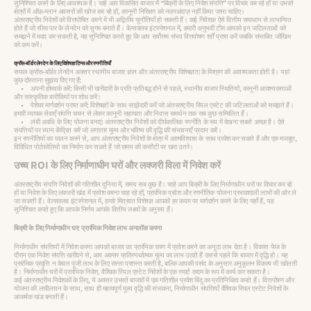
सुनिश्चित करने के लिए आवश्यक है। चाहे आप विकसित बाजार में “बिक्री के लिए निवेश संपत्ति” पर विचार कर रहे हों या उभरते
क्षेत्रों में ऑफ़-प्लान अवसरों की खोज कर रहे हों, कानूनी निरिक्षण को नज़रअंदाज़ नहीं किया जाना चाहिए।
अंतरराष्ट्रीय निवेशों को वित्तपोषित करने में भी अद्वितीय चुनौतियाँ हो सकती हैं। कई निवेशक ऐसे वित्तीय समाधान से लाभान्वित
होते हैं जो सीमा पार के लेनदेन को सुगम बनाते हैं। वेल्सक्लब इंटरनेशनल में, हमारी अनुभवी टीम आपको इन जटिलताओं को
समझने में मदद कर सकती है, यह सुनिश्चित करते हुए कि आप सर्वोत्तम संभव वित्तपोषण शर्तें प्राप्त करें जबकि संभावित जोखिम
को कम करें।
क्रॉस-बॉर्डर लेनदेन के लिए विशेषज्ञ टिप्स और रणनीतियाँ
सफल क्रॉस-बॉर्डर लेनदेन अक्सर स्थानीय बाजार ज्ञान और अंतरराष्ट्रीय विशेषज्ञता के मिश्रण की आवश्यकता होती है। यहां
कुछ दोस्ताना सुझाव दिए गए हैं:
• अपनी होमवर्क करें: किसी भी खरीदारी के प्रति प्रतिबद्ध होने से पहले, स्थानीय बाजार स्थितियों, कानूनी आवश्यकताओं
और सांस्कृतिक बारीकियों पर शोध करें।
• पेशेवर मार्गदर्शन प्राप्त करें: विशेषज्ञों के साथ साझेदारी करें जो अंतरराष्ट्रीय रियल एस्टेट की जटिलताओं को समझते हैं।
हमारी व्यापक सेवाएँ संपत्ति चयन से लेकर कानूनी सहायता और निवास समर्थन तक सब कुछ सम्मिलित हैं।
• लंबी अवधि के लिए योजना बनाएं: अंतरराष्ट्रीय निवेशों को दीर्घकालिक रणनीति के रूप में देखना सबसे अच्छा है। ऐसे
संपत्तियों पर ध्यान केंद्रित करें जो लगातार मूल्य और भविष्य की वृद्धि की संभावनाएँ प्रदान करें।
इन रणनीतियों का पालन करने से, आप अंतरराष्ट्रीय निवेशों के क्षेत्र में आत्मविश्वास के साथ प्रवेश कर सकते हैं और एक मजबूत,
विविधित पोर्टफोलियो का निर्माण कर सकते हैं जो समय की कसौटी पर खरा उतरे।
उच्च ROI के लिए निर्माणाधीन घरों और लक्जरी विला में निवेश करें
अंतरराष्ट्रीय संपत्ति निवेशों की गतिशील दुनिया में, समय सब कुछ है। चाहे आप बिक्री के लिए निर्माणाधीन घरों पर विचार कर रहे
हों या निवेश के लिए लक्जरी खंड में प्रवेश करना चाह रहे हों, प्रारंभिक प्रवेश और रणनीतिक योजना प्रभावशाली लाभों की ओर ले
जा सकती हैं। वेल्सक्लब इंटरनेशनल में, हमारे मित्रवत विशेषज्ञ आपको हर कदम पर मार्गदर्शन करने के लिए यहाँ हैं, यह
सुनिश्चित करते हुए कि आपके निर्णय आपके वित्तीय लक्ष्यों के अनुरूप हैं।
बिक्री के लिए निर्माणाधीन घर: प्रारंभिक निवेश लाभ अनलॉक करना
निर्माणाधीन संपत्तियों में निवेश करना आपको बाजार का प्रारंभिक चरण में प्रवेश करने का अनूठा लाभ देता है। विकास फेज के
दौरान एक निवेश संपत्ति खरीदने से, आप अक्सर प्रतिस्पर्धात्मक मूल्य का लाभ उठाते हैं उससे पहले कि बाजार में वृद्धि हो। यह
प्रारंभिक प्रवृत्ति न केवल पूंजी लाभ के लिए रास्ता प्रशस्त करती है, बल्कि आपकी पसंद के अनुसार अनुकूलन विकल्प भी खोलती
है। निर्माणाधीन घरों में प्रारंभिक निवेश, वैश्विक रियल एस्टेट निवेशों के एक स्मार्ट कदम के रूप में कार्य कर सकता है।
कई अंतरराष्ट्रीय निवेशकों के लिए, ये अवसर उभरते बाजारों में एक गतिशील प्रवेश बिंदु का प्रतिनिधित्व करते हैं। वित्तपोषण और
योजना की लचीलापन के साथ, साथ ही महत्वपूर्ण मूल्य वृद्धि की संभावना, निर्माणाधीन संपत्तियाँ वैश्विक रियल एस्टेट निवेशों के
आकर्षक खंड बनाती हैं।