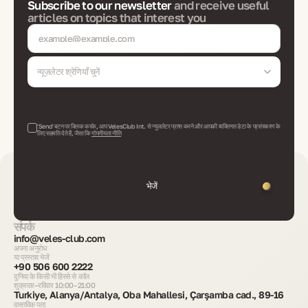
Subscribe to our newsletter
and receive useful
articles on topics that interest you
न्यूज़लेटर श्रेणियाँ चुनें
'Send' बटन पर क्लिक करके, आप VelesClub Int. से न्यूज़लेटर प्राप्त करने और आपकी व्यक्तिगत डेटा के प्रसंस्करण के
लिए सहमति देते हैं, जैसा कि
गोपनीयता नीति
भेजें
संपर्क
info@veles-club.com
अपना अनुरोध
या प्रस्ताव भेजें
+90 506 600 2222
दुनिया के किसी भी हिस्से से कॉल
शुक्रवार–रविवार 10:00–21:00
Turkiye, Alanya/Antalya, Oba Mahallesi, Çarşamba cad., 89-16
वास्तविक पता