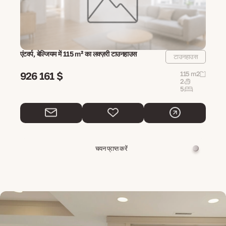
एंटवर्प, बेल्जियम में 115 m² का लक्ज़री टाउनहाउस
टाउनहाउस
926 161 $
115 m2
2
5
चयन प्राप्त करें