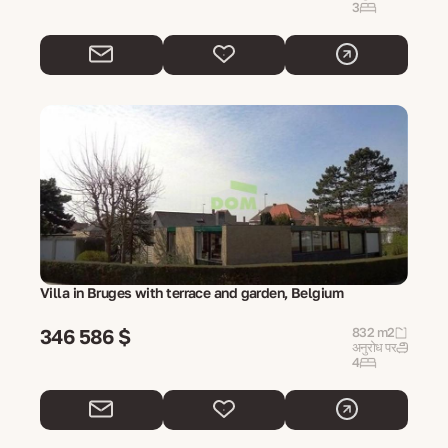
3
Villa in Bruges with terrace and garden, Belgium
346 586 $
832 m2
अनुरोध पर
4