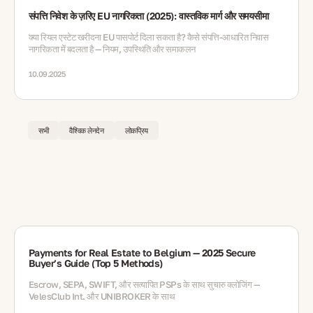
संपत्ति निवेश के ज़रिए EU नागरिकता (2025): वास्तविक मार्ग और समयसीमा
क्या रियल एस्टेट खरीदना EU पासपोर्ट दिला सकता है? कैसे संपत्ति-आधारित निवास
नागरिकता में बदलता है — नियम, उपस्थिति और समाकलन
10.09.2025
सभी
वैश्विक लेनदेन
लोकप्रिय
Payments for Real Estate to Belgium — 2025 Secure
Buyer’s Guide (Top 5 Methods)
Escrow, SEPA, SWIFT, और सत्यापित PSPs के साथ सुचारु क्लोजिंग —
VelesClub Int. और UNIBROKER के साथ