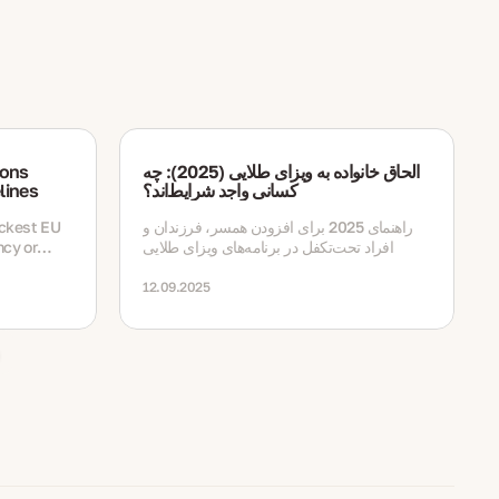
الحاق خانواده به ویزای طلایی (2025): چه
ions
کسانی واجد شرایط‌اند؟
lines
راهنمای 2025 برای افزودن همسر، فرزندان و
ickest EU
افراد تحت‌تکفل در برنامه‌های ویزای طلایی
ncy or
12.09.2025