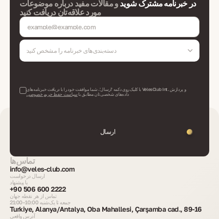
در خبرنامه مشترک شوید
و مقالات مفید درباره موضوعات
مورد علاقه‌تان دریافت کنید
دسته‌بندی‌های خبرنامه را مشخص کنید
با کلیک روی دکمه 'ارسال'، شما موافقت خود را با دریافت خبرنامه‌های VelesClub Int. و پردازش
داده‌های شخصی‌تان مطابق با
سیاست حفظ حریم خصوصی
ارسال
تماس‌ها
info@veles-club.com
ارسال درخواست
یا پیشنهاد
+90 506 600 2222
تماس از هر نقطه جهان
جمعه تا یک‌شنبه 10:00–21:00
Turkiye, Alanya/Antalya, Oba Mahallesi, Çarşamba cad., 89-16
آدرس واقعی