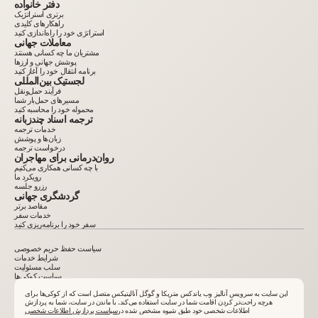
دفتر خانواده
برتری استراتژیک
راهکارهای کلیدی
استراتژی خود را راه‌اندازی کنید
معاملات جهانی
مشتریان ما چه کسانی هستند
پوشش جهانی و ارزها
برنامه انتقال خود را آغاز کنید
لجستیک بین‌المللی
فرآیند حمل‌ونقل
مسیرهای حمل‌بار شما
محموله خود را محاسبه کنید
ترجمه اسناد چندزبانه
خدمات ترجمه
زبان‌ها و پوشش
درخواست ترجمه
روان‌درمانی برای مهاجران
با چه کسانی همکاری می‌کنیم
رویکرد ما
رزرو جلسه
گردشگری جهانی
مقاصد برتر
خدمات سفر
سفر خود را برنامه‌ریزی کنید
سیاست حفظ حریم خصوصی
شرایط خدمات
سلب مسئولیت
سیاست کوکی‌ها
2015–2025. کلیه اطلاعات درج‌شده در سایت صرفاً جنبه اطلاع‌رسانی داشته و تبلیغ یا پیشنهاد عمومی
نیست. تکثیر مطالب بدون مجوز کتبی ممنوع است. VelesClub Int.
این سایت به سرویس آنالیز وب یاندکس متریکا و گوگل آنالیتیکس متصل است که از کوکی‌ها برای
هرچه راحت‌تر کردن اقامت شما در سایت استفاده می‌کند. با ماندن در سایت، شما به پردازش
اطلاعات شخصی خود طبق شیوه مشخص شده در
سیاست پردازش اطلاعات شخصی