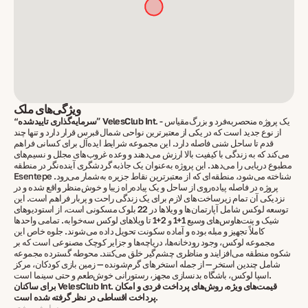
ویژگی‌های ملک
. - یک پروژه منحصربه‌فرد و بزرگ‌مقیاس
“سرمایه‌گذاری تاییدشده” VelesClub Int
از نوع جدید است که در یکی از معتبرترین نواحی شمال قبرس قرار دارد و تنها چند
قدم تا ساحل شنی فاصله دارد. این مجموعه شرایط ایده‌آل برای کسانی فراهم
می‌کند که به زندگی با کیفیت بالا ارزش می‌دهند و وعده غروب‌های مجلل و نسیم‌های
مطبوع دریایی را می‌دهد. این پروژه به‌عنوان یک جاذبه گردشگری آینده‌نگر در منطقه
Esentepe شناخته می‌شود، منطقه‌ای که از معتبرترین نقاط جزیره به‌شمار می‌رود.
پروژه در فاصله پیاده‌روی از ساحل و یک پیاده‌راه زیبا و خوش‌منظر واقع شده و در
نزدیکی آن تمام زیرساخت‌های لازم برای یک زندگی راحت و پربار فراهم است. این
توسعه لوکس شامل آپارتمان‌ها و ویلاها در 22 بلوک مسکونی است، از استودیوهای
شیک و پنت‌هاوس‌های وسیع 1+1 و 2+1 تا ویلاهای لوکس سه‌خوابه. تمامی واحدها
کاملاً تجهیز و مبله بوده و آماده سکونت تحویل داده می‌شوند. جلوه خاص این
مجموعه لوکس، وجود رودخانه‌ها، دریاچه‌ها و جزایر کوچک مصنوعی است که بر
شکوه منطقه می‌افزایند و مناظری چشم‌گیر خلق می‌کنند. محوطه گسترده مجموعه
شامل چندین استخر — از جمله استخرهای گرم‌شونده — زمین بازی کودکان، مرکز
اسپا لوکس، باشگاه بدنسازی مجهز، رستورانی خوش‌طعم و حتی سینما است.
برای ساکنان VelesClub Int. قیمت‌های ویژه، روش‌های پرداخت فردی و امکان
پرداخت اقساطی در نظر گرفته شده است.