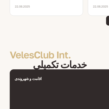
22.08.2025
22.08.2025
VelesClub Int.
خدمات تکمیلی
اقامت و شهروندی