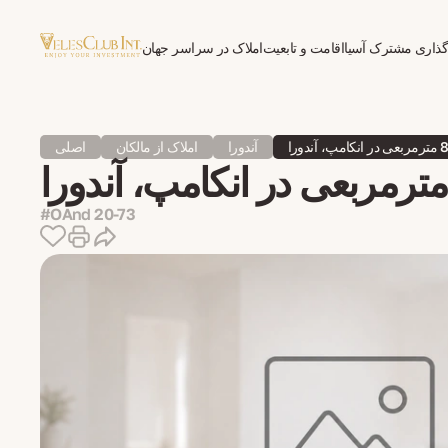
گذاری مشترک آسیا
اقامت و تابعیت
املاک در سراسر جهان
روان‌درمانی برای مهاجران
آندورا
املاک از مالکان
اصلی
#OAnd 20-73