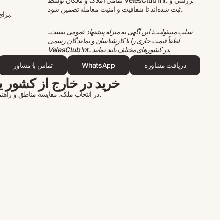
تمامی املاک و مالکان توسط VelesClub Int. بررسی و
ثبت شده‌اند تا شفافیت و امنیت معامله تضمین شود.
برای کسب اطلاعات بیشتر با ما تماس بگیرید.
سلب مسئولیت: این آگهی به منزله پیشنهاد عمومی نیست.
لطفاً قیمت جاری را با کارشناسان و نمایندگان رسمی
VelesClub Int. در کشورهای مختلف تأیید نمایید.
دریافت مشاوره
WhatsApp
تماس با مشاور
خرید در خارج از کشور یا
در انتخاب ملک، مقایسه مناطق و راهنمایی در تمام مراحل همراهتان خواهیم بود.