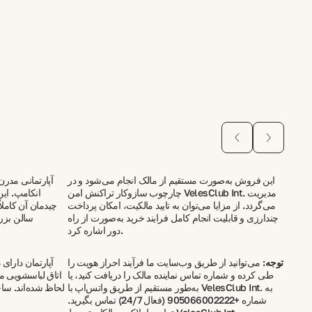
این فروش به‌صورت مستقیم از مالک انجام می‌شود و در
آپارتمانی مدر
چارچوب سازوکار تراکنش امن VelesClub Int. مدیریت
انکامپ. این
می‌گردد. از مزایا می‌توان به تایید مالکیت، امکان پرداخت
چیدمان آن کامل
چندارزی و قابلیت انجام کامل فرایند خرید به‌صورت از راه
سالن بزرگ
دور اشاره کرد.
توجه:
می‌توانید از طریق وب‌سایت ما فرآیند احراز هویت را
آپارتمان دارای
طی کرده و شماره تماس نماینده مالک را دریافت کنید، یا
اتاق لباسشویی م
به‌طور مستقیم از طریق واتس‌اپ با VelesClub Int. به
لحاظ شده‌اند. سا
شماره +905066002222 (فعال 24/7) تماس بگیرید.