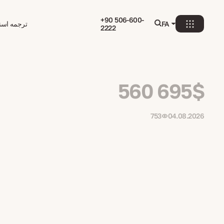
+90 506-600-
FA
ترجمه اسنا
2222
560 695$
753
04.08.2026