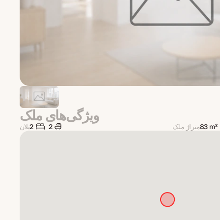
ویژگی‌های ملک
83 m²
متراژ ملک
2
2
پلان