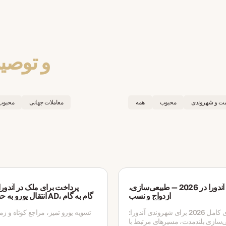
و توصی
مت و شهروندی
محبوب
همه
معاملات جهانی
محبوب
شهروندی آندورا در 2026 — طبیعی‌سازی،
پرداخت برای ملک در آندورا
ازدواج و نسب
انتقال یورو به حساب بانکی AD، گام به گام
راهنمای کامل 2026 برای شهروندی آندورا:
تسویه یورو تمیز، مراجع کوتاه و زم
‌سازی بلندمدت، مسیرهای مرتبط با