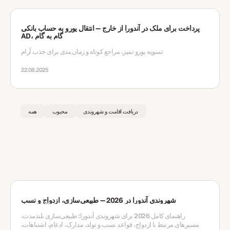
پرداخت برای ملک در آندورا از خارج — انتقال یورو به حساب بانکی
AD، گام به گام
تسویه یورو تمیز، مراجع کوتاه و زمان‌بندی برای جذب آرام
22.08.2025
دریافت اقامت و شهروندی
محبوب
همه
شهروندی آندورا در 2026 — طبیعی‌سازی، ازدواج و نسب
راهنمای کامل 2026 برای شهروندی آندورا: طبیعی‌سازی بلندمدت،
مسیرهای مرتبط با ازدواج، قواعد نسب و تولد، مدارک، ادغام، اشتباهات،