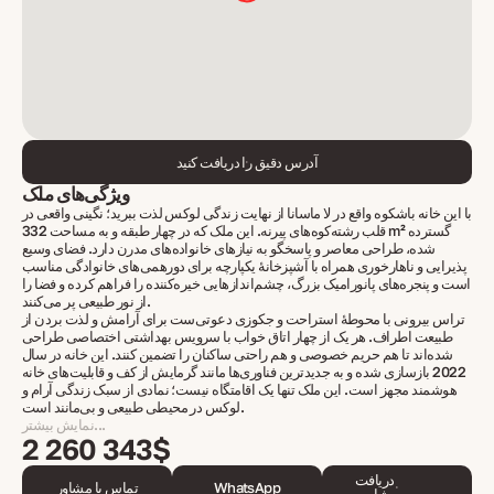
آدرس دقیق را دریافت کنید
ویژگی‌های ملک
با این خانه باشکوه واقع در لا ماسانا از نهایت زندگی لوکس لذت ببرید؛ نگینی واقعی در
قلب رشته‌کوه‌های پیرنه. این ملک که در چهار طبقه و به مساحت 332 m² گسترده
شده، طراحی معاصر و پاسخگو به نیازهای خانواده‌های مدرن دارد. فضای وسیع
پذیرایی و ناهارخوری همراه با آشپزخانهٔ یکپارچه برای دورهمی‌های خانوادگی مناسب
است و پنجره‌های پانورامیک بزرگ، چشم‌اندازهایی خیره‌کننده را فراهم کرده و فضا را
از نور طبیعی پر می‌کنند.
تراس بیرونی با محوطهٔ استراحت و جکوزی دعوتی‌ست برای آرامش و لذت بردن از
طبیعت اطراف. هر یک از چهار اتاق خواب با سرویس بهداشتی اختصاصی طراحی
شده‌اند تا هم حریم خصوصی و هم راحتی ساکنان را تضمین کنند. این خانه در سال
2022 بازسازی شده و به جدیدترین فناوری‌ها مانند گرمایش از کف و قابلیت‌های خانه
هوشمند مجهز است. این ملک تنها یک اقامتگاه نیست؛ نمادی از سبک زندگی آرام و
لوکس در محیطی طبیعی و بی‌مانند است.
نمایش بیشتر...
2 260 343$
دریافت
WhatsApp
تماس با مشاور