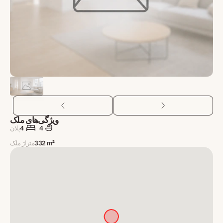
ویژگی‌های ملک
4
4
پلان
332 m²
متراژ ملک