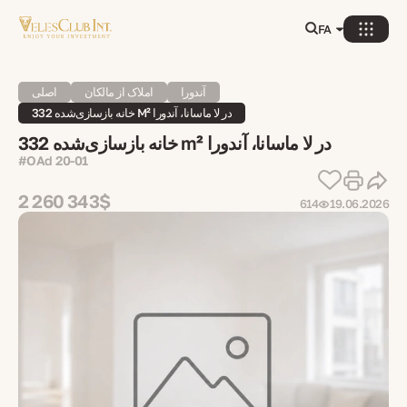
FA
آندورا
املاک از مالکان
اصلی
خانه بازسازی‌شده 332 M² در لا ماسانا، آندورا
خانه بازسازی‌شده 332 m² در لا ماسانا، آندورا
#OAd 20-01
2 260 343$
614
19.06.2026