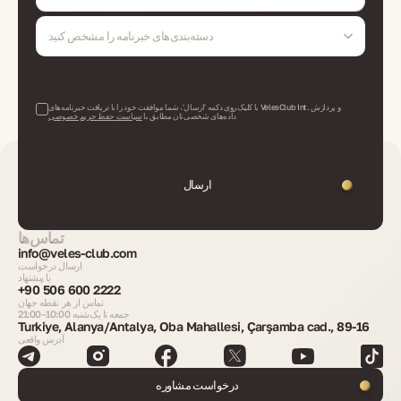
دسته‌بندی‌های خبرنامه را مشخص کنید
با کلیک روی دکمه 'ارسال'، شما موافقت خود را با دریافت خبرنامه‌های VelesClub Int. و پردازش
داده‌های شخصی‌تان مطابق با
سیاست حفظ حریم خصوصی
ارسال
تماس‌ها
info@veles-club.com
ارسال درخواست
یا پیشنهاد
+90 506 600 2222
تماس از هر نقطه جهان
جمعه تا یک‌شنبه 10:00–21:00
Turkiye, Alanya/Antalya, Oba Mahallesi, Çarşamba cad., 89-16
آدرس واقعی
درخواست مشاوره