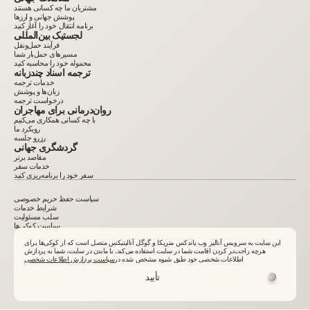
مشتریان ما چه کسانی هستند
پوشش جهانی و ارزها
برنامه انتقال خود را آغاز کنید
لجستیک بین‌المللی
فرآیند حمل‌ونقل
مسیرهای حمل‌بار شما
محموله خود را محاسبه کنید
ترجمه اسناد چندزبانه
خدمات ترجمه
زبان‌ها و پوشش
درخواست ترجمه
روان‌درمانی برای مهاجران
با چه کسانی همکاری می‌کنیم
رویکرد ما
رزرو جلسه
گردشگری جهانی
مقاصد برتر
خدمات سفر
سفر خود را برنامه‌ریزی کنید
سیاست حفظ حریم خصوصی
شرایط خدمات
سلب مسئولیت
سیاست کوکی‌ها
2015–2025. کلیه اطلاعات درج‌شده در سایت صرفاً جنبه اطلاع‌رسانی داشته و تبلیغ یا پیشنهاد عمومی
نیست. تکثیر مطالب بدون مجوز کتبی ممنوع است. VelesClub Int.
این سایت به سرویس آنالیز وب یاندکس متریکا و گوگل آنالیتیکس متصل است که از کوکی‌ها برای
هرچه راحت‌تر کردن اقامت شما در سایت استفاده می‌کند. با ماندن در سایت، شما به پردازش
اطلاعات شخصی خود طبق شیوه مشخص شده در
سیاست پردازش اطلاعات شخصی
تأیید