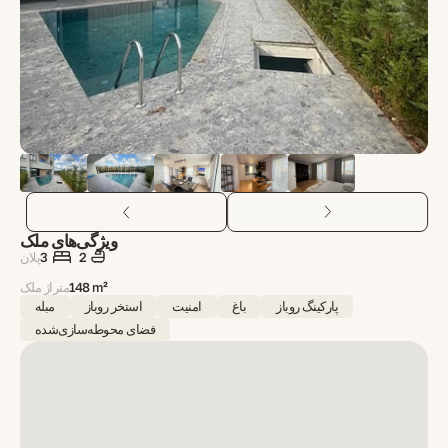
ویژگی‌های ملک
2
3
پلان
148 m²
متراژ ملک
پارکینگ روباز
باغ
امنیت
استخر روباز
مبله
فضای محوطه‌سازی‌شده