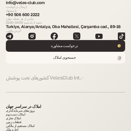
info@veles-club.com
ارسال درخواست
یا پیشنهاد
+90 506 600 2222
تماس از هر نقطه جهان
جمعه تا یک‌شنبه 10:00–21:00
Turkiye, Alanya/Antalya, Oba Mahallesi, Çarşamba cad., 89-16
آدرس واقعی
درخواست مشاوره
جستجوی املاک
کشورهای تحت پوشش VelesClub Int.
املاک در سراسر جهان
پروژه‌های سرمایه‌گذاری
املاک دست‌دوم
املاک تجاری
قطعات زمین
املاک مستقیم از مالکین
اجاره ملک