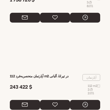
3
8
آپارتمان منحصر‌به‌فرد 112 m2 در تیرانا، آلبانی
آپارتمان
243 422 $
112 m2
2
2