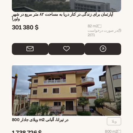
آپارتمان برای زندگی در کنار دریا به مساحت ۸۲ متر مربع در شهر
ولورا
301 380 $
82 m2
در صورت درخواست
2
ویلای جادار 800 m2 در تیرانا، آلبانی
ویلا
1 738 726 $
800 m2