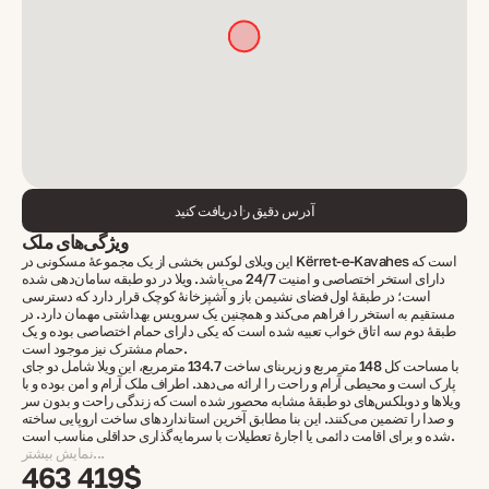
آدرس دقیق را دریافت کنید
ویژگی‌های ملک
این ویلای لوکس بخشی از یک مجموعهٔ مسکونی در Kërret-e-Kavahes است که
دارای استخر اختصاصی و امنیت 24/7 می‌باشد. ویلا در دو طبقه سامان‌دهی شده
است؛ در طبقهٔ اول فضای نشیمن باز و آشپزخانهٔ کوچک قرار دارد که دسترسی
مستقیم به استخر را فراهم می‌کند و همچنین یک سرویس بهداشتی مهمان دارد. در
طبقهٔ دوم سه اتاق خواب تعبیه شده است که یکی دارای حمام اختصاصی بوده و یک
حمام مشترک نیز موجود است.
با مساحت کل 148 مترمربع و زیربنای ساخت 134.7 مترمربع، این ویلا شامل دو جای
پارک است و محیطی آرام و راحت را ارائه می‌دهد. اطراف ملک آرام و امن بوده و با
ویلاها و دوبلکس‌های دو طبقهٔ مشابه محصور شده است که زندگی راحت و بدون سر
و صدا را تضمین می‌کنند. این بنا مطابق آخرین استانداردهای ساخت اروپایی ساخته
شده و برای اقامت دائمی یا اجارهٔ تعطیلات با سرمایه‌گذاری حداقلی مناسب است.
نمایش بیشتر...
463 419$