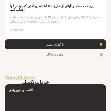
پرداخت ملک در آلبانی از خارج — ۵ اشتباه پرداختی که باید از آنها
اجتناب کنید
اصول ودیعه و حساب امانت، EUR در برابر ALL، زمان‌بندی SWIFT، مدارک
و هفته پایانی آرام معامله — به زبان ساده
19.08.2025
بارگذاری بیشتر
رفتن به وبلاگ
VelesClub Int.
خدمات تکمیلی
اقامت و شهروندی