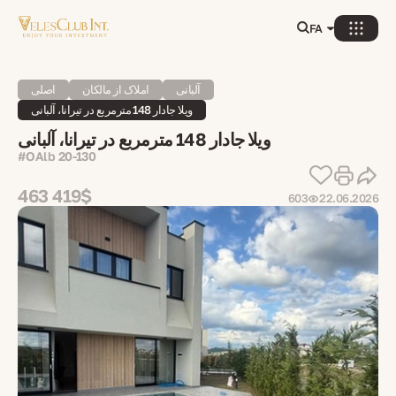
FA
آلبانی
املاک از مالکان
اصلی
ویلا جادار 148 مترمربع در تیرانا، آلبانی
ویلا جادار 148 مترمربع در تیرانا، آلبانی
#OAlb 20-130
463 419$
603
22.06.2026