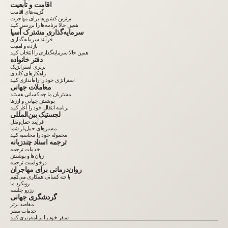
اقامت و تابعیت
گزینه‌های اقامت
برترین کشورها برای مهاجرت
همین حالا برنامه‌ها را بررسی کنید
سرمایه‌گذاری مشترک آسیا
فرآیند سرمایه‌گذاری
بازده و امنیت
همین حالا سرمایه‌گذاری را انتخاب کنید
دفتر خانواده
برتری استراتژیک
راهکارهای کلیدی
استراتژی خود را راه‌اندازی کنید
معاملات جهانی
مشتریان ما چه کسانی هستند
پوشش جهانی و ارزها
برنامه انتقال خود را آغاز کنید
لجستیک بین‌المللی
فرآیند حمل‌ونقل
مسیرهای حمل‌بار شما
محموله خود را محاسبه کنید
ترجمه اسناد چندزبانه
خدمات ترجمه
زبان‌ها و پوشش
درخواست ترجمه
روان‌درمانی برای مهاجران
با چه کسانی همکاری می‌کنیم
رویکرد ما
رزرو جلسه
گردشگری جهانی
مقاصد برتر
خدمات سفر
سفر خود را برنامه‌ریزی کنید