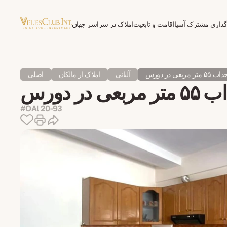
گذاری مشترک آسیا
اقامت و تابعیت
املاک در سراسر جهان
روان‌درمانی برای مهاجران
مربعی در دورس
آلبانی
املاک از مالکان
اصلی
 در دورس
#OAl 20-93