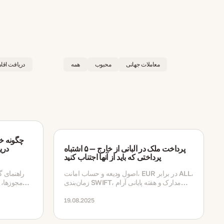
معاملات جهانی
محبوب
همه
دریافت اقا
پرداخت ملک در آلبانی از خارج — ۵ اشتباه
دری
پرداختی که باید از آنها اجتناب کنید
اصول ودیعه و حساب امانت، EUR در برابر ALL،
زمان‌بندی SWIFT، مدارک و هفته پایانی آرام
مجوزها، ک
معامله — به زبان ساده
19.08.2025