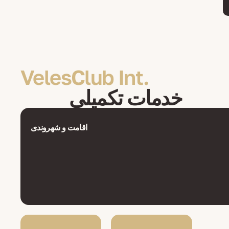
VelesClub Int.
خدمات تکمیلی
اقامت و شهروندی