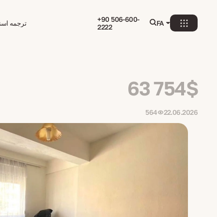
+90 506-600-
FA
ترجمه اسنا
2222
63 754$
564
22.06.2026