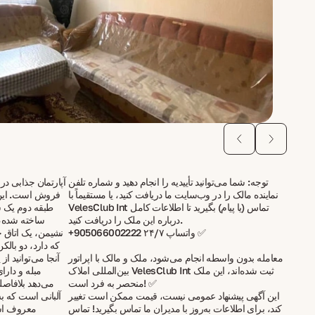
توجه: شما می‌توانید تأییدیه را انجام دهید و شماره تلفن
آپارتمان جذابی د
نماینده مالک را در وب‌سایت ما دریافت کنید، یا مستقیماً با
VelesClub Int تماس (یا پیام) بگیرید تا اطلاعات کامل
درباره این ملک را دریافت کنید.
ساخته شده، 
+905066002222 واتساپ ۲۴/۷ ✅
نشیمن، یک اتاق 
معامله بدون واسطه انجام می‌شود، ملک و مالک با اپراتور
آنجا می‌توانید از 
بین‌المللی املاک VelesClub Int ثبت شده‌اند، این ملک
مبله و دارا
منحصر به فرد است! ✅
می‌دهد بلافاص
این آگهی پیشنهاد عمومی نیست، قیمت ممکن است تغییر
آلبانی است که ب
کند، برای اطلاعات به‌روز با مدیران ما تماس بگیرید! تماس
معروف است