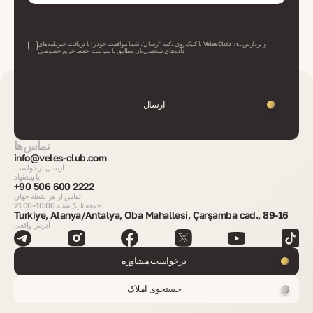
با کلیک روی دکمه 'ارسال'، شما موافقت خود را با دریافت خبرنامه‌های VelesClub Int. و پردازش
داده‌های شخصی‌تان مطابق با
سیاست حفظ حریم خصوصی
ارسال
تماس‌ها
info@veles-club.com
ارسال درخواست
یا پیشنهاد
+90 506 600 2222
تماس از هر نقطه جهان
جمعه تا یک‌شنبه 10:00–21:00
Turkiye, Alanya/Antalya, Oba Mahallesi, Çarşamba cad., 89-16
آدرس واقعی
درخواست مشاوره
جستجوی املاک