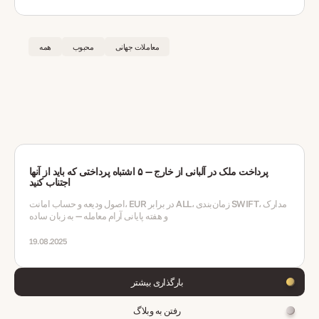
معاملات جهانی
محبوب
همه
پرداخت ملک در آلبانی از خارج — ۵ اشتباه پرداختی که باید از آنها
اجتناب کنید
اصول ودیعه و حساب امانت، EUR در برابر ALL، زمان‌بندی SWIFT، مدارک
و هفته پایانی آرام معامله — به زبان ساده
19.08.2025
بارگذاری بیشتر
رفتن به وبلاگ