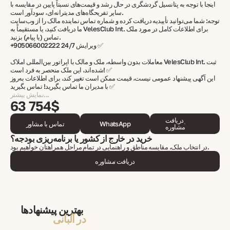
اینجا با توجه به پتانسیل گردشگری در حال رشد و قیمت‌های نسبتاً پایین در مقایسه با
سایر تفریحگاه‌های مدیترانه‌ای، سودآور است.
توجه: شما می‌توانید تأییدیه دریافت کرده و شماره تماس نماینده مالک را از وب‌سایت
ما دریافت کنید، یا مستقیماً به VelesClub Int. برای اطلاعات کامل در مورد ملک
تماس (یا پیام) بزنید.
+905066002222 ویرایش 24/7 ✅
معاملات بدون واسطه، ملک و مالک با اپراتور بین‌المللی املاک VelesClub Int. ثبت
شده‌اند، این ملک منحصر به فرد است! ✅
این آگهی پیشنهاد عمومی نیست، قیمت ممکن است تغییر کند، برای اطلاعات به‌روز
با مدیران ما تماس بگیرید! تماس بگیرید ✅
نمایش بیشتر...
63 754$
دریافت
WhatsApp
تماس با مشاور
مشاوره
خرید در خارج از کشور یا برنامه‌ریزی بودجه؟
در انتخاب ملک، مقایسه مناطق و راهنمایی در تمام مراحل همراهتان خواهیم بود.
دریافت مشاوره
بهترین پیشنهادها
در آلبانی