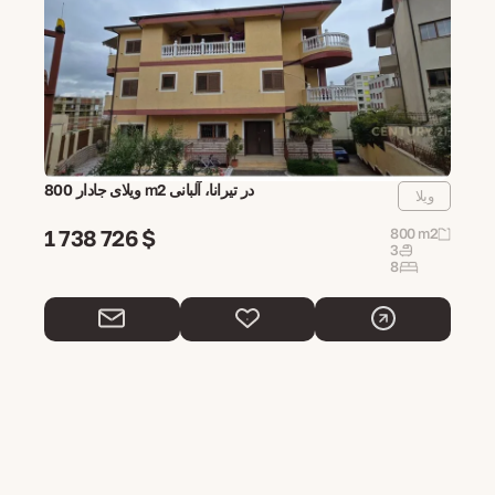
ویلای جادار 800 m2 در تیرانا، آلبانی
ویلا
1 738 726 $
800 m2
3
8