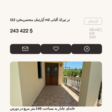
آپارتمان منحصر‌به‌فرد 112 m2 در تیرانا، آلبانی
آپارتمان
243 422 $
112 m2
2
2
خانه‌ای جادار به مساحت 146 متر مربع در دورس