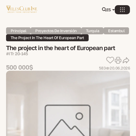
ES
Principal
Proyectos De Inversión
Turquía
Estambul
The Project In The Heart Of European Part
The project in the heart of European part
#ITr 20-145
500 000$
583
20.06.2026