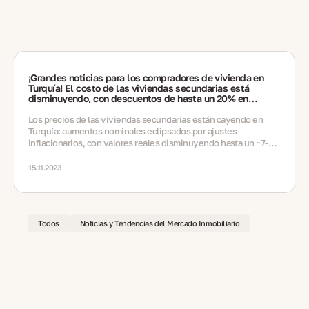
¡Grandes noticias para los compradores de vivienda en
Turquía! El costo de las viviendas secundarias está
disminuyendo, con descuentos de hasta un 20% en
algunas regiones
Los precios de las viviendas secundarias están cayendo en
Turquía: aumentos nominales eclipsados por ajustes
inflacionarios, con valores reales disminuyendo hasta un ~7-8%
y descuentos que alcanzan el 20% en términos de moneda
extranjera
15.11.2023
Todos
Noticias y Tendencias del Mercado Inmobiliario