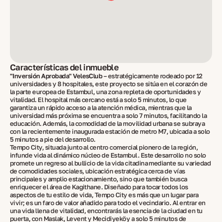
Características del inmueble
"Inversión Aprobada" VelesClub
– estratégicamente rodeado por 12
universidades y 8 hospitales, este proyecto se sitúa en el corazón de
la parte europea de Estambul, una zona repleta de oportunidades y
vitalidad. El hospital más cercano está a solo 5 minutos, lo que
garantiza un rápido acceso a la atención médica, mientras que la
universidad más próxima se encuentra a solo 7 minutos, facilitando la
educación. Además, la comodidad de la movilidad urbana se subraya
con la recientemente inaugurada estación de metro M7, ubicada a solo
5 minutos a pie del desarrollo.
Tempo City, situada junto al centro comercial pionero de la región,
infunde vida al dinámico núcleo de Estambul. Este desarrollo no solo
promete un regreso al bullicio de la vida citadina mediante su variedad
de comodidades sociales, ubicación estratégica cerca de vías
principales y amplio estacionamiento, sino que también busca
enriquecer el área de Kagithane. Diseñado para tocar todos los
aspectos de tu estilo de vida, Tempo City es más que un lugar para
vivir; es un faro de valor añadido para todo el vecindario. Al entrar en
una vida llena de vitalidad, encontrarás la esencia de la ciudad en tu
puerta, con Maslak, Levent y Mecidiyeköy a solo 5 minutos de