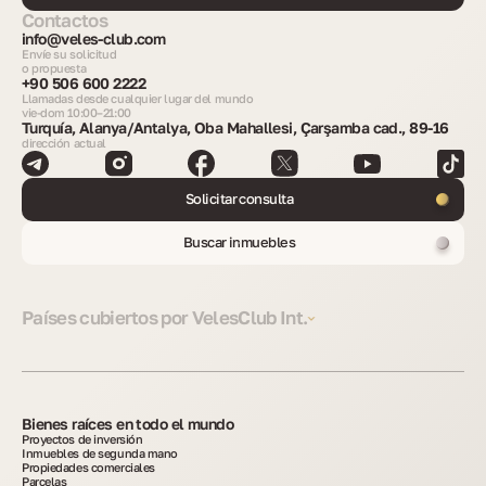
Contactos
info@veles-club.com
Envíe su solicitud
o propuesta
+90 506 600 2222
Llamadas desde cualquier lugar del mundo
vie-dom 10:00–21:00
Turquía, Alanya/Antalya, Oba Mahallesi, Çarşamba cad., 89-16
dirección actual
Solicitar consulta
Buscar inmuebles
Países cubiertos por VelesClub Int.
Bienes raíces en todo el mundo
Proyectos de inversión
Inmuebles de segunda mano
Propiedades comerciales
Parcelas