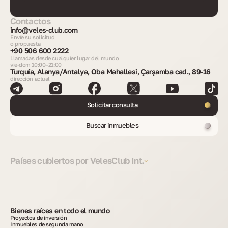
Contactos
info@veles-club.com
Envíe su solicitud
o propuesta
+90 506 600 2222
Llamadas desde cualquier lugar del mundo
vie-dom 10:00–21:00
Turquía, Alanya/Antalya, Oba Mahallesi, Çarşamba cad., 89-16
dirección actual
Solicitar consulta
Buscar inmuebles
Países cubiertos por VelesClub Int.
Bienes raíces en todo el mundo
Proyectos de inversión
Inmuebles de segunda mano