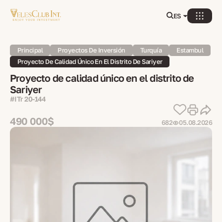
ES
Principal
Proyectos De Inversión
Turquía
Estambul
Proyecto De Calidad Único En El Distrito De Sariyer
Proyecto de calidad único en el distrito de
Sariyer
#ITr 20-144
490 000$
682
05.08.2026