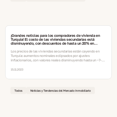
¡Grandes noticias para los compradores de vivienda en
Turquía! El costo de las viviendas secundarias está
disminuyendo, con descuentos de hasta un 20% en
algunas regiones
Los precios de las viviendas secundarias están cayendo en
Turquía: aumentos nominales eclipsados por ajustes
inflacionarios, con valores reales disminuyendo hasta un ~7-8%
y descuentos que alcanzan el 20% en términos de moneda
extranjera
15.11.2023
Todos
Noticias y Tendencias del Mercado Inmobiliario