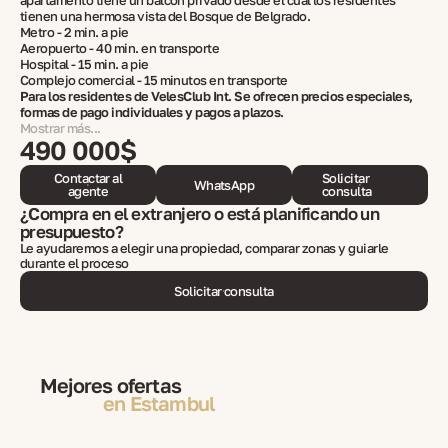
apartamento tiene un balcón privado desde el cual los residentes
tienen una hermosa vista del Bosque de Belgrado.
Metro - 2 min. a pie
Aeropuerto - 40 min. en transporte
Hospital - 15 min. a pie
Complejo comercial - 15 minutos en transporte
Para los residentes de VelesClub Int. Se ofrecen precios especiales,
formas de pago individuales y pagos a plazos.
Mostrar más...
490 000$
Contactar al
Solicitar
WhatsApp
agente
consulta
¿Compra en el extranjero o está planificando un
presupuesto?
Le ayudaremos a elegir una propiedad, comparar zonas y guiarle
durante el proceso
Solicitar consulta
Mejores ofertas
en Estambul