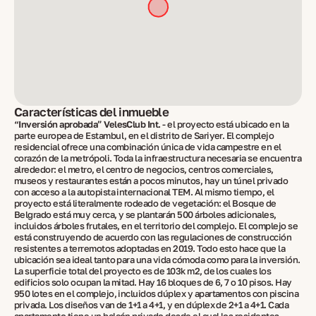
Características del inmueble
“Inversión aprobada” VelesClub Int.
- el proyecto está ubicado en la
parte europea de Estambul, en el distrito de Sariyer. El complejo
residencial ofrece una combinación única de vida campestre en el
corazón de la metrópoli. Toda la infraestructura necesaria se encuentra
alrededor: el metro, el centro de negocios, centros comerciales,
museos y restaurantes están a pocos minutos, hay un túnel privado
con acceso a la autopista internacional TEM. Al mismo tiempo, el
proyecto está literalmente rodeado de vegetación: el Bosque de
Belgrado está muy cerca, y se plantarán 500 árboles adicionales,
incluidos árboles frutales, en el territorio del complejo. El complejo se
está construyendo de acuerdo con las regulaciones de construcción
resistentes a terremotos adoptadas en 2019. Todo esto hace que la
ubicación sea ideal tanto para una vida cómoda como para la inversión.
La superficie total del proyecto es de 103k m2, de los cuales los
edificios solo ocupan la mitad. Hay 16 bloques de 6, 7 o 10 pisos. Hay
950 lotes en el complejo, incluidos dúplex y apartamentos con piscina
privada. Los diseños van de 1+1 a 4+1, y en dúplex de 2+1 a 4+1. Cada