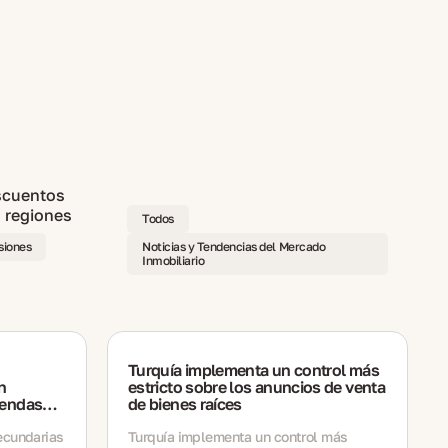
Todos
rsiones
Noticias y Tendencias del Mercado
Inmobiliario
Turquía implementa un control más
n
estricto sobre los anuncios de venta
viendas
de bienes raíces
endo,
un 20% en
ecundarias
Turquía implementa un control más