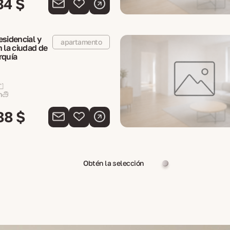
34 $
esidencial y
apartamento
n la ciudad de
rquía
n
88 $
Obtén la selección