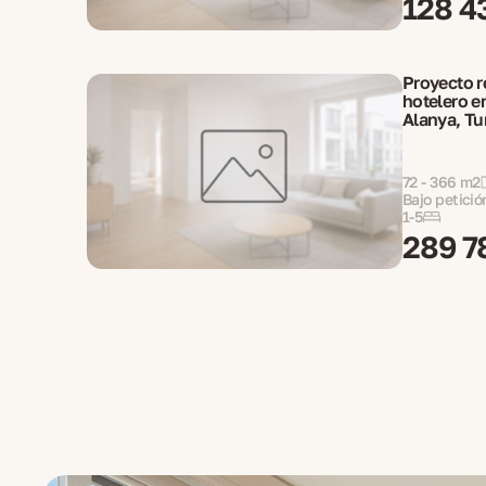
128 4
Proyecto r
hotelero e
Alanya, Tu
72 - 366 m2
Bajo petició
1-5
289 7