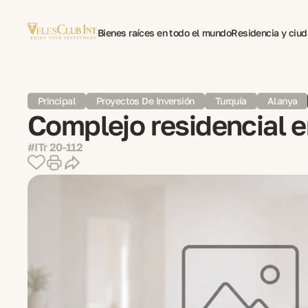
Bienes raíces en todo el mundo
Residencia y ciu
Traducción multilingüe de documentos
Psicotera
Principal
Proyectos De Inversión
Turquía
Alanya
Complejo residencial e
#ITr 20-112