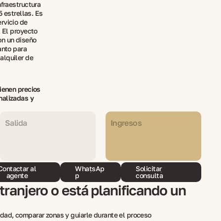
nfraestructura
5 estrellas. Es
rvicio de
. El proyecto
on un diseño
anto para
alquiler de
tienen precios
nalizadas y
Salida
Ingresos
Contactar al
WhatsAp
Solicitar
agente
p
consulta
ranjero o está planificando un
dad, comparar zonas y guiarle durante el proceso