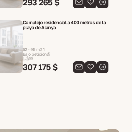
293 265 $
Complejo residencial a 400 metros de la
playa de Alanya
52 - 95 m2
Bajo petición
1-3
307 175 $