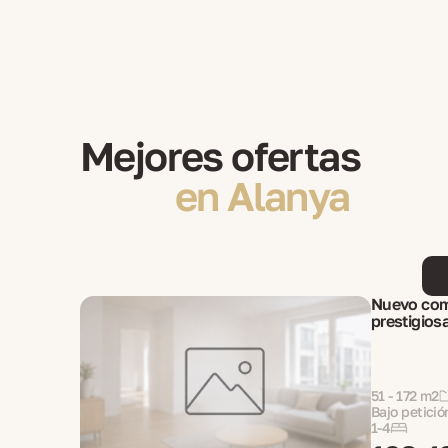
Mejores ofertas
en Alanya
Nuevo comp
prestigios
51 - 172 m2
Bajo petició
1-4