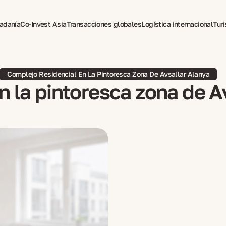
dadanía
Co-Invest Asia
Transacciones globales
Logística internacional
Tur
pia para expatriados
Complejo Residencial En La Pintoresca Zona De Avsallar Alanya
n la pintoresca zona de A