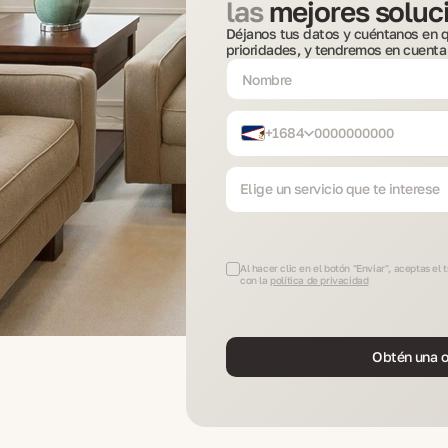
las
mejores soluci
Déjanos tus datos y cuéntanos en q
prioridades, y tendremos en cuenta
+1684
Elige un servicio que te interese
Al hacer clic en el botón "Enviar", aceptas e
con la
política de privacidad
Obtén una o