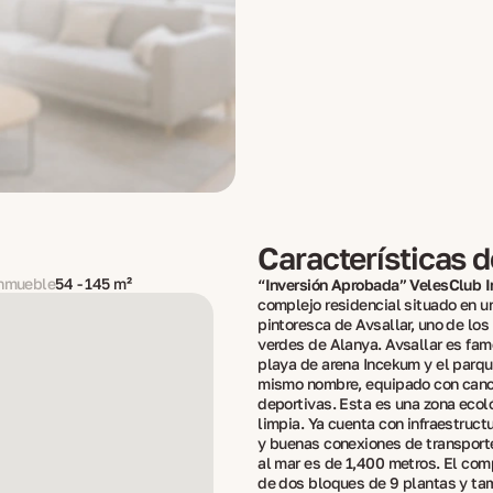
Características 
inmueble
54 - 145 m²
“Inversión Aprobada” VelesClub I
complejo residencial situado en u
pintoresca de Avsallar, uno de lo
verdes de Alanya. Avsallar es fam
playa de arena Incekum y el parqu
mismo nombre, equipado con can
deportivas. Esta es una zona eco
limpia. Ya cuenta con infraestruct
y buenas conexiones de transporte
al mar es de 1,400 metros. El com
de dos bloques de 9 plantas y ta