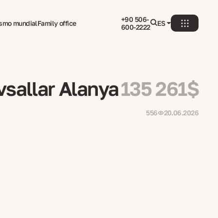
+90 506-
ismo mundial
Family office
ES
600-2222
vsallar Alanya
135 261$
556
20.06.2026