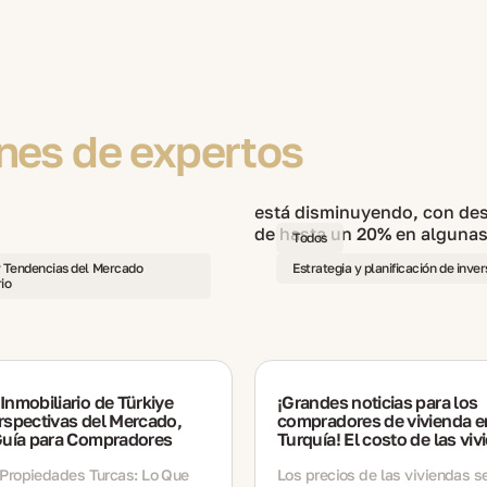
nes de expertos
Todos
y Tendencias del Mercado
Estrategia y planificación de inve
io
nmobiliario de Türkiye
¡Grandes noticias para los
rspectivas del Mercado,
compradores de vivienda e
Guía para Compradores
Turquía! El costo de las vi
secundarias está disminuy
n Propiedades Turcas: Lo Que
con descuentos de hasta 
Los precios de las viviendas s