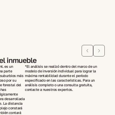
del inmueble
nt.
es un
*El análisis se realizó dentro del marco de un
na parte
modelo de inversión individual para lograr la
s suburbios más
máxima rentabilidad durante el período
oso por su
especificado en las características. Para un
e forestal del
análisis completo o una consulta gratuita,
chas
contacte a nuestros expertos.
lógicamente
ura desarrollada
. La distancia
plejo constará
mbién contará