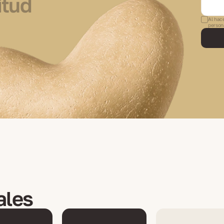
itud
Al hace
person
ales