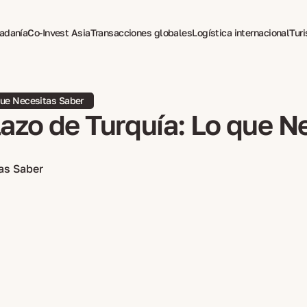
dadanía
Co-Invest Asia
Transacciones globales
Logística internacional
Tur
pia para expatriados
Que Necesitas Saber
lazo de Turquía: Lo que N