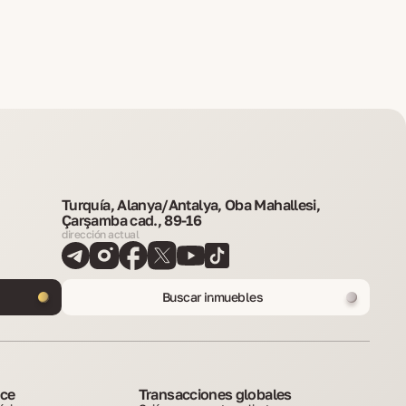
Turquía, Alanya/Antalya, Oba Mahallesi,
Çarşamba cad., 89-16
dirección actual
Buscar inmuebles
ice
Transacciones globales