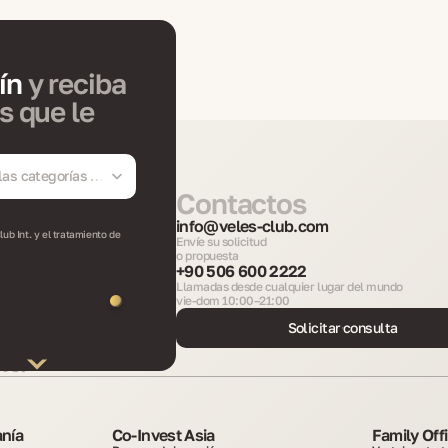
tín
y reciba
s que le
las categorías del
Contactos
info@veles-club.com
lub Int. y el tratamiento de
Envíe su solicitud
o propuesta
+90 506 600 2222
Llamadas desde cualquier lugar del mundo
vie-dom 10:00–21:00
Solicitar consulta
nt.
anía
Co-Invest Asia
Family Off