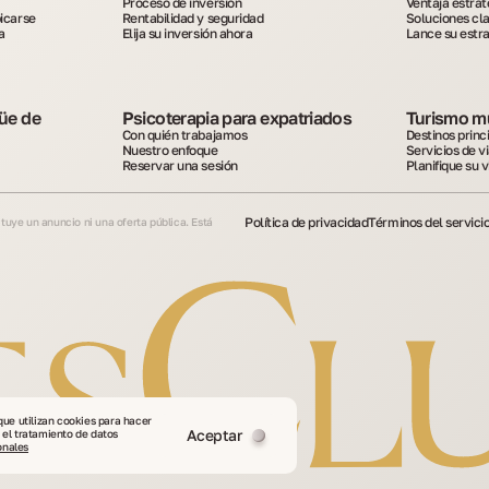
Proceso de inversión
Ventaja estrat
bicarse
Rentabilidad y seguridad
Soluciones cl
a
Elija su inversión ahora
Lance su estr
üe de 
Psicoterapia para expatriados
Turismo m
Con quién trabajamos
Destinos princ
Nuestro enfoque
Servicios de vi
Reservar una sesión
Planifique su v
Política de privacidad
Términos del servici
ituye un anuncio ni una oferta pública. Está
que utilizan cookies para hacer
Aceptar
 el tratamiento de datos
onales