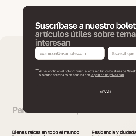
Suscríbase a nuestro bole
artículos útiles sobre tema
interesan
Especifique 
boletín
Al hacer clic en el botón 'Enviar', acepta recibir los boletines de VelesC
sus datos personales de acuerdo con
la política de privacidad
Enviar
Países cubiertos por VelesClub I
Bienes raíces en todo el mundo
Residencia y ciudad