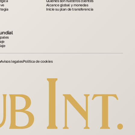
égica
Quiénes son nuestros clientes
ave
Alcance global y monedas
ategia
Inicie su plan de transferencia
undial
ipales
aje
iaje
o
Avisos legales
Política de cookies