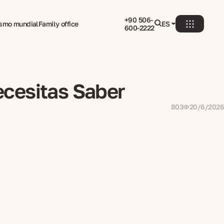
+90 506-
ismo mundial
Family office
ES
600-2222
ecesitas Saber
803
20/6/2026