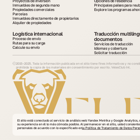
Proyectos de inversión
Opciones de residencia
Inmuebles de segunda mano
Principales países para reu
Propiedades comerciales
Explore los programas ahor
Parcelas
Inmuebles directamente de propietarios
Alquiler de propiedades
Logística internacional
Traducción multiling
documentos
Proceso de envío
Rutas para su carga
Servicios de traducción
Calcule su envío
Idiomas y cobertura
Solicitar traducción
2015–2025. Toda la información publicada en el sitio tiene fines informativos y no const
prohibida la copia de los materiales sin consentimiento por escrito. VelesClub Int.
El sitio está conectado al servicio de análisis web Yandex Metrika y Google Analytics, 
su experiencia en él lo más cómoda posible. Al permanecer en el sitio, usted consiente
personales de acuerdo con lo especificado en
la Política de Tratamiento de Datos Pers