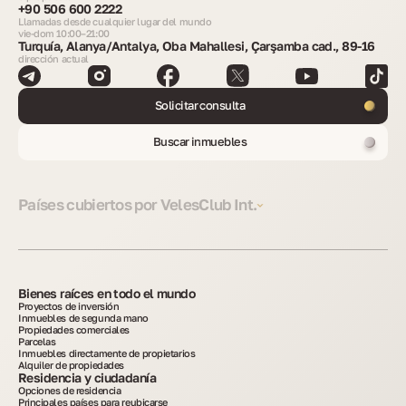
+90 506 600 2222
Llamadas desde cualquier lugar del mundo
vie-dom 10:00–21:00
Turquía, Alanya/Antalya, Oba Mahallesi, Çarşamba cad., 89-16
dirección actual
Solicitar consulta
Buscar inmuebles
Países cubiertos por VelesClub Int.
Bienes raíces en todo el mundo
Proyectos de inversión
Inmuebles de segunda mano
Propiedades comerciales
Parcelas
Inmuebles directamente de propietarios
Alquiler de propiedades
Residencia y ciudadanía
Opciones de residencia
Principales países para reubicarse