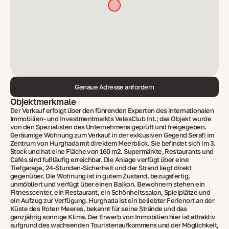
Genaue Adresse anfordern
Objektmerkmale
Der Verkauf erfolgt über den führenden Experten des internationalen
Immobilien- und Investmentmarkts VelesClub Int.; das Objekt wurde
von den Spezialisten des Unternehmens geprüft und freigegeben.
Geräumige Wohnung zum Verkauf in der exklusiven Gegend Serafi im
Zentrum von Hurghada mit direktem Meerblick. Sie befindet sich im 3.
Stock und hat eine Fläche von 160 m2. Supermärkte, Restaurants und
Cafés sind fußläufig erreichbar. Die Anlage verfügt über eine
Tiefgarage, 24‑Stunden-Sicherheit und der Strand liegt direkt
gegenüber. Die Wohnung ist in gutem Zustand, bezugsfertig,
unmöbliert und verfügt über einen Balkon. Bewohnern stehen ein
Fitnesscenter, ein Restaurant, ein Schönheitssalon, Spielplätze und
ein Aufzug zur Verfügung. Hurghada ist ein beliebter Ferienort an der
Küste des Roten Meeres, bekannt für seine Strände und das
ganzjährig sonnige Klima. Der Erwerb von Immobilien hier ist attraktiv
aufgrund des wachsenden Touristenaufkommens und der Möglichkeit,