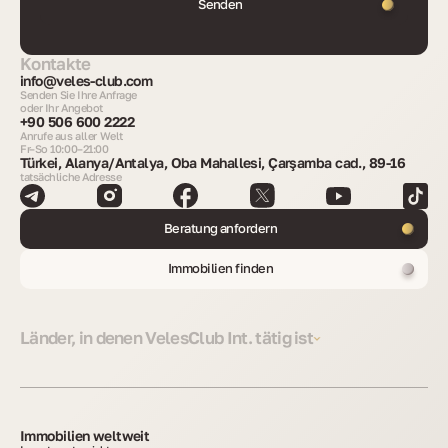
Senden
Kontakte
info@veles-club.com
Senden Sie Ihre Anfrage
oder Ihr Angebot
+90 506 600 2222
Anrufe aus aller Welt
Fr–So 10:00–21:00
Türkei, Alanya/Antalya, Oba Mahallesi, Çarşamba cad., 89-16
tatsächliche Adresse
Beratung anfordern
Immobilien finden
Länder, in denen VelesClub Int. tätig ist
Immobilien weltweit