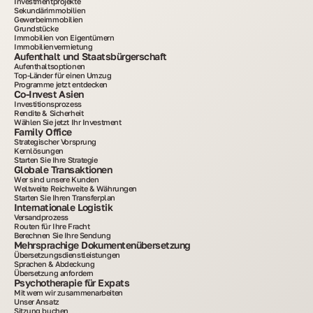
Investmentprojekte
Sekundärimmobilien
Gewerbeimmobilien
Grundstücke
Immobilien von Eigentümern
Immobilienvermietung
Aufenthalt und Staatsbürgerschaft
Aufenthaltsoptionen
Top-Länder für einen Umzug
Programme jetzt entdecken
Co-Invest Asien
Investitionsprozess
Rendite & Sicherheit
Wählen Sie jetzt Ihr Investment
Family Office
Strategischer Vorsprung
Kernlösungen
Starten Sie Ihre Strategie
Globale Transaktionen
Wer sind unsere Kunden
Weltweite Reichweite & Währungen
Starten Sie Ihren Transferplan
Internationale Logistik
Versandprozess
Routen für Ihre Fracht
Berechnen Sie Ihre Sendung
Mehrsprachige Dokumentenübersetzung
Übersetzungsdienstleistungen
Sprachen & Abdeckung
Übersetzung anfordern
Psychotherapie für Expats
Mit wem wir zusammenarbeiten
Unser Ansatz
Sitzung buchen