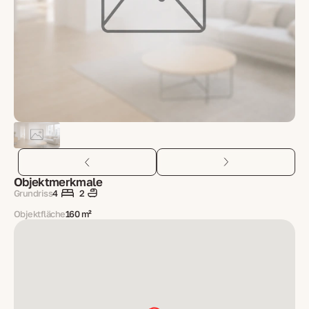
Objektmerkmale
Grundriss
4
2
Objektfläche
160 m²