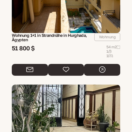
Wohnung 1+1 in Strandnähe in Hurghada,
Wohnung
Ägypten
51 800 $
54 m2
1
1