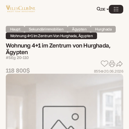
DE
Haupt
Sekundärimmobilien
Ägypten
Hurghada
Wohnung 4+1 Im Zentrum Von Hurghada, Ägypten
Wohnung 4+1 im Zentrum von Hurghada,
Ägypten
#SEg 20-110
118 800$
855
20.06.2026