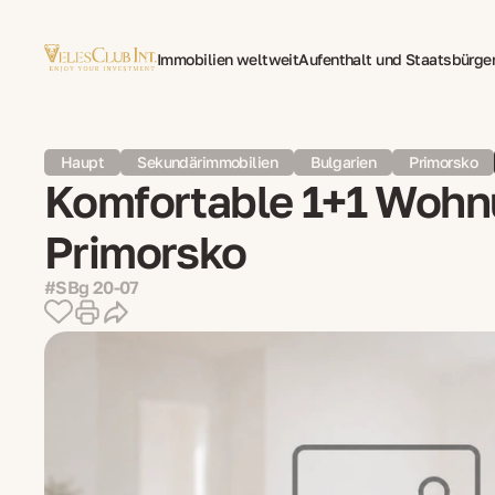
Immobilien weltweit
Aufenthalt und Staatsbürge
Family Office
Mehrsprachige Dokumentenüberse
Haupt
Sekundärimmobilien
Bulgarien
Primorsko
Komfortable 1+1 Wohnu
Primorsko
#SBg 20-07