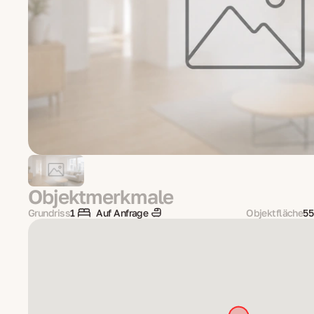
Objektmerkmale
Grundriss
1
Auf Anfrage
Objektfläche
55