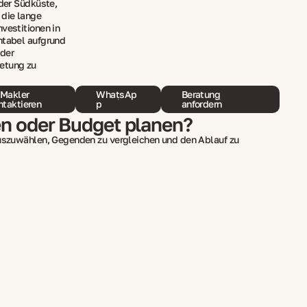
 der Südküste,
 die lange
vestitionen in
ntabel aufgrund
 der
etung zu
Makler
WhatsAp
Beratung
ntaktieren
p
anfordern
en oder Budget planen?
auszuwählen, Gegenden zu vergleichen und den Ablauf zu