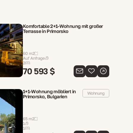
Komfortable 2+1-Wohnung mit großer
Terrasse in Primorsko
60 m2
Auf Anfrage
2
70 593 $
1+1-Wohnung möbliert in
Wohnung
Primorsko, Bulgarien
65 m2
1
1