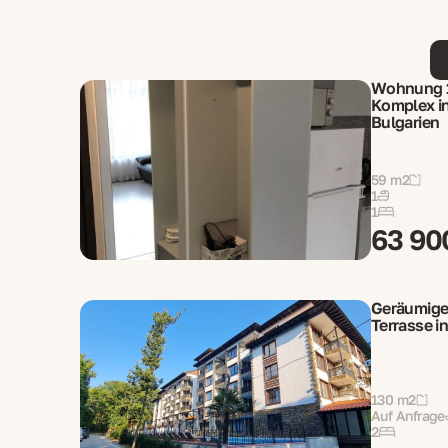
Wohnung 1
Komplex in
Bulgarien
59 m2
1
1
63 90
Geräumige
Terrasse i
130 m2
Auf Anfrage
2