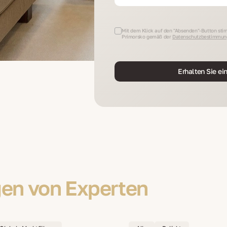
Mit dem Klick auf den "Absenden"-Button stim
Primorsko gemäß der
Datenschutzbestimmun
Erhalten Sie ei
en von Experten