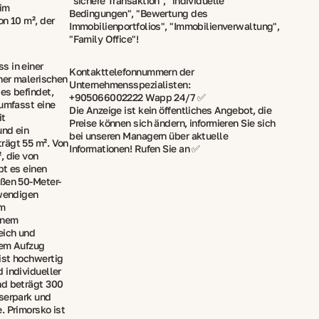
"sichere Transaktion", "individuelle
 im
Bedingungen", "Bewertung des
on 10 m², der
Immobilienportfolios", "Immobilienverwaltung",
"Family Office"!
s in einer
Kontakttelefonnummern der
iner malerischen
Unternehmensspezialisten:
es befindet,
+905066002222 Wapp 24/7 ✅
 umfasst eine
Die Anzeige ist kein öffentliches Angebot, die
it
Preise können sich ändern, informieren Sie sich
und ein
bei unseren Managern über aktuelle
rägt 55 m². Von
Informationen! Rufen Sie an ✅
, die von
bt es einen
oßen 50-Meter-
twendigen
em
inem
eich und
nem Aufzug
ist hochwertig
 individueller
nd beträgt 300
sserpark und
. Primorsko ist