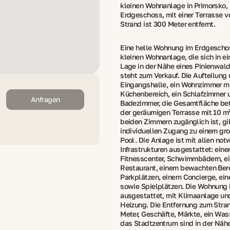
kleinen Wohnanlage in Primorsko,
Erdgeschoss, mit einer Terrasse v
Strand ist 300 Meter entfernt.
Eine helle Wohnung im Erdgeschos
kleinen Wohnanlage, die sich in e
Lage in der Nähe eines Pinienwald
steht zum Verkauf. Die Aufteilung
Eingangshalle, ein Wohnzimmer m
Küchenbereich, ein Schlafzimmer 
Anfragen
Badezimmer, die Gesamtfläche bet
der geräumigen Terrasse mit 10 m²
beiden Zimmern zugänglich ist, gi
individuellen Zugang zu einem gr
Pool. Die Anlage ist mit allen no
Infrastrukturen ausgestattet: ein
Fitnesscenter, Schwimmbädern, e
Restaurant, einem bewachten Ber
Parkplätzen, einem Concierge, ei
sowie Spielplätzen. Die Wohnung 
ausgestattet, mit Klimaanlage und
Heizung. Die Entfernung zum Stra
Meter, Geschäfte, Märkte, ein Wa
das Stadtzentrum sind in der Nähe