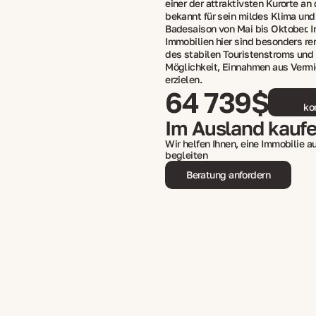
einer der attraktivsten Kurorte an
bekannt für sein mildes Klima und
Badesaison von Mai bis Oktober. In
Immobilien hier sind besonders re
des stabilen Touristenstroms und
Möglichkeit, Einnahmen aus Vermi
erzielen.
64 739$
ko
Im Ausland kauf
Wir helfen Ihnen, eine Immobilie 
begleiten
Beratung anfordern