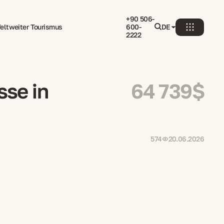
+90 506-
eltweiter Tourismus
600-
DE
2222
sse in
64 739$
574
20.06.2026