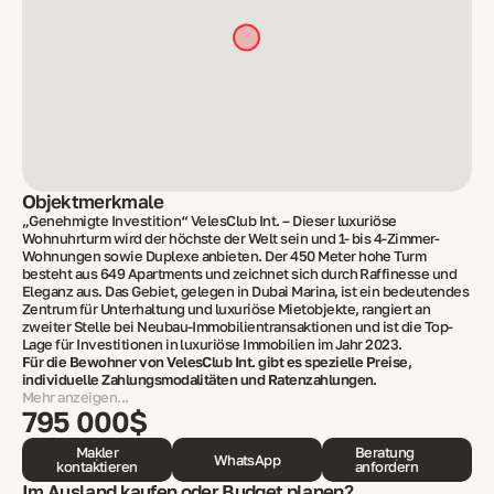
Objektmerkmale
„Genehmigte Investition“ VelesClub Int. – Dieser luxuriöse
Wohnuhrturm wird der höchste der Welt sein und 1- bis 4-Zimmer-
Wohnungen sowie Duplexe anbieten. Der 450 Meter hohe Turm
besteht aus 649 Apartments und zeichnet sich durch Raffinesse und
Eleganz aus. Das Gebiet, gelegen in Dubai Marina, ist ein bedeutendes
Zentrum für Unterhaltung und luxuriöse Mietobjekte, rangiert an
zweiter Stelle bei Neubau-Immobilientransaktionen und ist die Top-
Lage für Investitionen in luxuriöse Immobilien im Jahr 2023.
Für die Bewohner von VelesClub Int. gibt es spezielle Preise,
individuelle Zahlungsmodalitäten und Ratenzahlungen.
Mehr anzeigen...
795 000$
Makler
Beratung
WhatsApp
kontaktieren
anfordern
Im Ausland kaufen oder Budget planen?