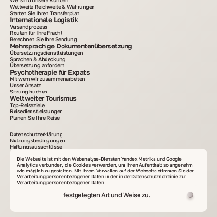
Wer sind unsere Kunden
Weltweite Reichweite & Währungen
Starten Sie Ihren Transferplan
Internationale Logistik
Versandprozess
Routen für Ihre Fracht
Berechnen Sie Ihre Sendung
Mehrsprachige Dokumentenübersetzung
Übersetzungsdienstleistungen
Sprachen & Abdeckung
Übersetzung anfordern
Psychotherapie für Expats
Mit wem wir zusammenarbeiten
Unser Ansatz
Sitzung buchen
Weltweiter Tourismus
Top-Reiseziele
Reisedienstleistungen
Planen Sie Ihre Reise
Datenschutzerklärung
Nutzungsbedingungen
Haftungsausschlüsse
Cookie-Richtlinie
2015–2025. Alle auf der Website veröffentlichten Informationen dienen nur zu
Die Webseite ist mit den Webanalyse-Diensten Yandex Metrika und Google
Informationszwecken und sind weder Werbung noch ein öffentliches Angebot. Das
Analytics verbunden, die Cookies verwenden, um Ihren Aufenthalt so angenehm
Kopieren von Materialien ohne schriftliche Zustimmung ist untersagt. VelesClub Int.
wie möglich zu gestalten. Mit Ihrem Verweilen auf der Webseite stimmen Sie der
Verarbeitung personenbezogener Daten in der in der
Datenschutzrichtlinie zur
Verarbeitung personenbezogener Daten
festgelegten Art und Weise zu.