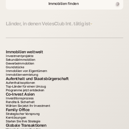
Immobilien finden
Länder, in denen VelesClub Int. tätig ist
Immobilien weltweit
Investmentprojekte
Sekundärimmobilien
Gewerbeimmobilien
Grundstücke
Immobilien von Eigentümern
Immobilienvermietung
Aufenthalt und Staatsbürgerschaft
Aufenthaltsoptionen
Top-Länder für einen Umzug
Programme jetzt entdecken
Co-Invest Asien
Investitionsprozess
Rendite & Sicherheit
Wählen Sie jetzt Ihr Investment
Family Office
Strategischer Vorsprung
Kernlösungen
Starten Sie Ihre Strategie
Globale Transaktionen