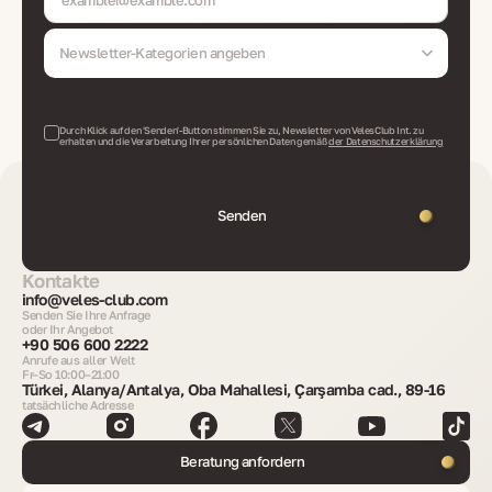
Newsletter-Kategorien angeben
Durch Klick auf den 'Senden'-Button stimmen Sie zu, Newsletter von VelesClub Int. zu
erhalten und die Verarbeitung Ihrer persönlichen Daten gemäß
der Datenschutzerklärung
Senden
Kontakte
info@veles-club.com
Senden Sie Ihre Anfrage
oder Ihr Angebot
+90 506 600 2222
Anrufe aus aller Welt
Fr–So 10:00–21:00
Türkei, Alanya/Antalya, Oba Mahallesi, Çarşamba cad., 89-16
tatsächliche Adresse
Beratung anfordern