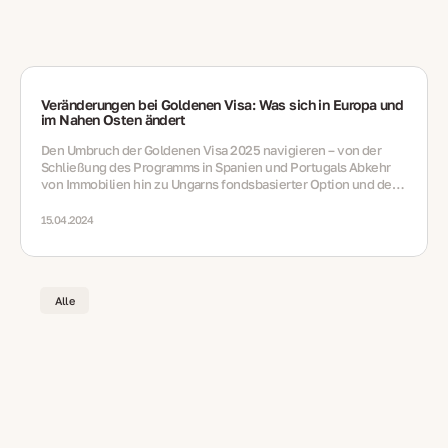
Veränderungen bei Goldenen Visa: Was sich in Europa und
im Nahen Osten ändert
Den Umbruch der Goldenen Visa 2025 navigieren – von der
Schließung des Programms in Spanien und Portugals Abkehr
von Immobilien hin zu Ungarns fondsbasierter Option und der
lebenslangen Aufenthaltsgenehmigung der VAE durch
Nominierung
15.04.2024
Alle