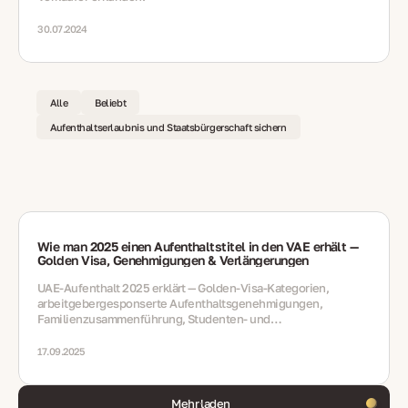
30.07.2024
Alle
Beliebt
Aufenthaltserlaubnis und Staatsbürgerschaft sichern
Wie man 2025 einen Aufenthaltstitel in den VAE erhält —
Golden Visa, Genehmigungen & Verlängerungen
UAE-Aufenthalt 2025 erklärt — Golden-Visa-Kategorien,
arbeitgebergesponserte Aufenthaltsgenehmigungen,
Familienzusammenführung, Studenten- und
Unternehmerwege; ICP/GDRFA‑Schritte, Emirates ID,
medizinische Untersuchungen, Verlängerungen, Fehler, FAQ
17.09.2025
Mehr laden