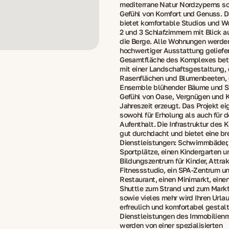
mediterrane Natur Nordzyperns sc
Gefühl von Komfort und Genuss. D
bietet komfortable Studios und W
2 und 3 Schlafzimmern mit Blick a
die Berge. Alle Wohnungen werde
hochwertiger Ausstattung geliefer
Gesamtfläche des Komplexes betr
mit einer Landschaftsgestaltung, 
Rasenflächen und Blumenbeeten,
Ensemble blühender Bäume und St
Gefühl von Oase, Vergnügen und K
Jahreszeit erzeugt. Das Projekt ei
sowohl für Erholung als auch für 
Aufenthalt. Die Infrastruktur des 
gut durchdacht und bietet eine br
Dienstleistungen: Schwimmbäder, 
Sportplätze, einen Kindergarten u
Bildungszentrum für Kinder, Attrak
Fitnessstudio, ein SPA-Zentrum un
Restaurant, einen Minimarkt, eine
Shuttle zum Strand und zum Markt 
sowie vieles mehr wird Ihren Url
erfreulich und komfortabel gestalt
Dienstleistungen des Immobilie
werden von einer spezialisierten