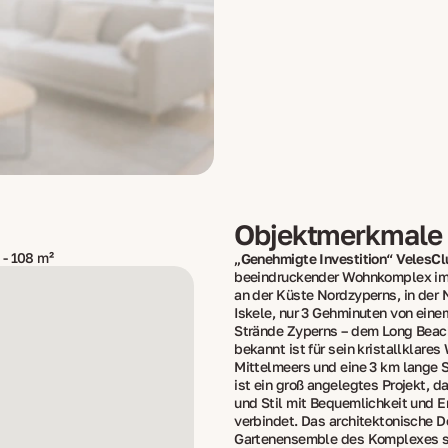
Objektmerkmale
 - 108 m²
„Genehmigte Investition“ VelesClu
beeindruckender Wohnkomplex im 
an der Küste Nordzyperns, in der 
Iskele, nur 3 Gehminuten von eine
Strände Zyperns – dem Long Beach
bekannt ist für sein kristallklare
Mittelmeers und eine 3 km lange 
ist ein groß angelegtes Projekt, d
und Stil mit Bequemlichkeit und 
verbindet. Das architektonische 
Gartenensemble des Komplexes s