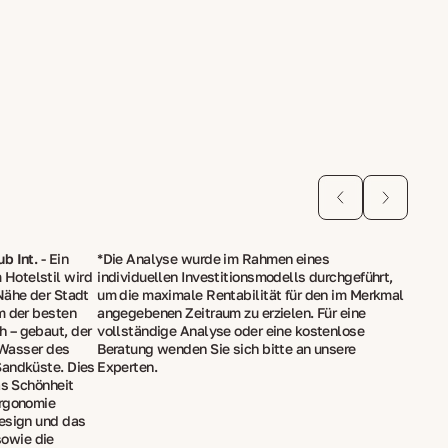
b Int.
- Ein
*Die Analyse wurde im Rahmen eines
Hotelstil wird
individuellen Investitionsmodells durchgeführt,
Nähe der Stadt
um die maximale Rentabilität für den im Merkmal
m der besten
angegebenen Zeitraum zu erzielen. Für eine
 – gebaut, der
vollständige Analyse oder eine kostenlose
s Wasser des
Beratung wenden Sie sich bitte an unsere
Sandküste. Dies
Experten.
as Schönheit
Ergonomie
Design und das
owie die