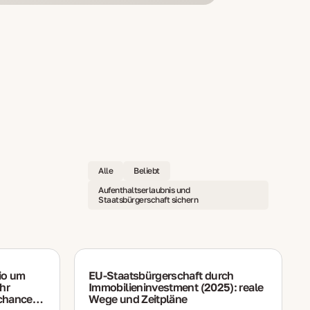
Alle
Beliebt
Aufenthaltserlaubnis und
Staatsbürgerschaft sichern
lio um
EU‑Staatsbürgerschaft durch
hr
Immobilieninvestment (2025): reale
chancen
Wege und Zeitpläne