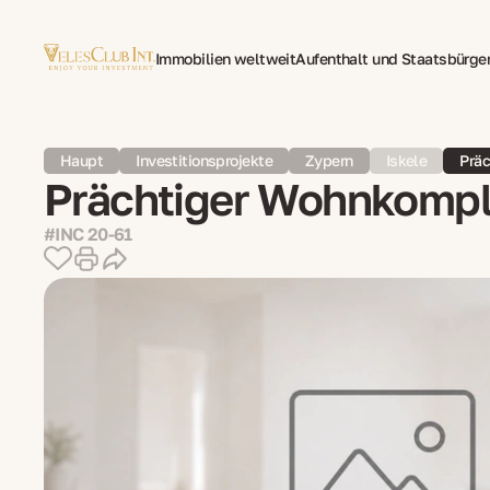
Immobilien weltweit
Aufenthalt und Staatsbürge
Family Office
Mehrsprachige Dokumentenüberse
Haupt
Investitionsprojekte
Zypern
Iskele
Präc
Prächtiger Wohnkomple
#INC 20-61