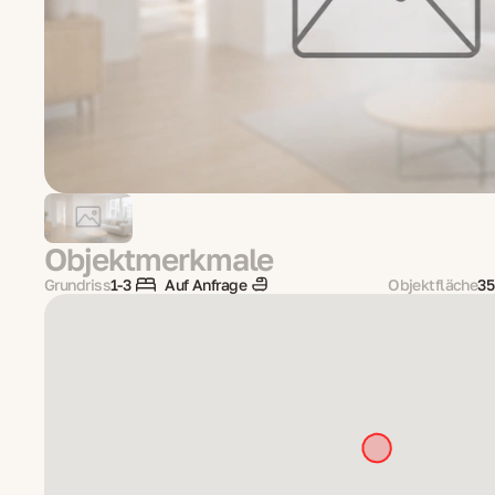
Objektmerkmale
Grundriss
1-3
Auf Anfrage
Objektfläche
35