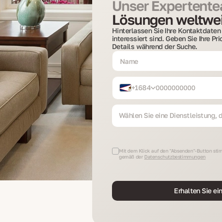
Unser Expertentea
Lösungen weltwei
Hinterlassen Sie Ihre Kontaktdaten 
interessiert sind. Geben Sie Ihre Pr
Details während der Suche.
+1684
Wählen Sie eine Dienstleistung, di
Mit dem Klick auf den "Absenden"-Button stim
gemäß der
Datenschutzbestimmungen
Erhalten Sie ei