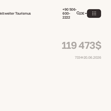
+90 506-
eltweiter Tourismus
600-
DE
2222
119 473$
733
20.06.2026