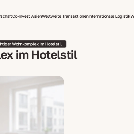
rschaft
Co-Invest Asien
Weltweite Transaktionen
Internationale Logistik
W
tzung
Psychotherapie für Expats
htiger Wohnkomplex Im Hotelstil
x im Hotelstil