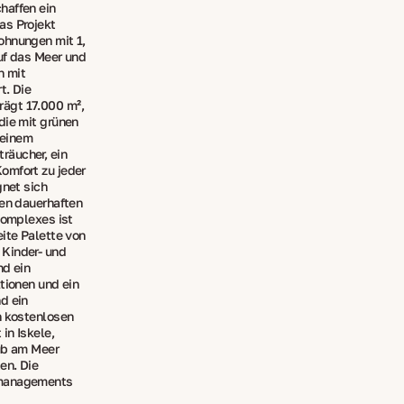
haffen ein
as Projekt
ohnungen mit 1,
uf das Meer und
n mit
t. Die
ägt 17.000 m²,
die mit grünen
 einem
räucher, ein
omfort zu jeder
gnet sich
den dauerhaften
Komplexes ist
eite Palette von
Kinder- und
nd ein
tionen und ein
d ein
n kostenlosen
in Iskele,
aub am Meer
en. Die
nmanagements