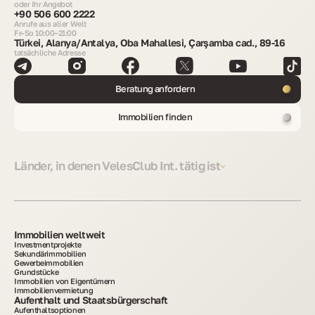
oder Ihr Angebot
+90 506 600 2222
Anrufe aus aller Welt
Fr–So 10:00–21:00
Türkei, Alanya/Antalya, Oba Mahallesi, Çarşamba cad., 89-16
tatsächliche Adresse
Beratung anfordern
Immobilien finden
Länder, in denen VelesClub Int. tätig ist
Immobilien weltweit
Investmentprojekte
Sekundärimmobilien
Gewerbeimmobilien
Grundstücke
Immobilien von Eigentümern
Immobilienvermietung
Aufenthalt und Staatsbürgerschaft
Aufenthaltsoptionen