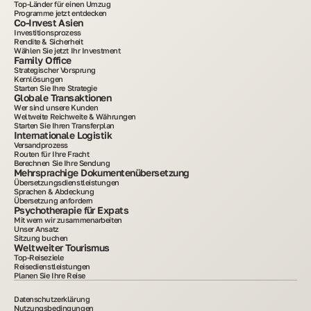
Top-Länder für einen Umzug
Programme jetzt entdecken
Co-Invest Asien
Investitionsprozess
Rendite & Sicherheit
Wählen Sie jetzt Ihr Investment
Family Office
Strategischer Vorsprung
Kernlösungen
Starten Sie Ihre Strategie
Globale Transaktionen
Wer sind unsere Kunden
Weltweite Reichweite & Währungen
Starten Sie Ihren Transferplan
Internationale Logistik
Versandprozess
Routen für Ihre Fracht
Berechnen Sie Ihre Sendung
Mehrsprachige Dokumentenübersetzung
Übersetzungsdienstleistungen
Sprachen & Abdeckung
Übersetzung anfordern
Psychotherapie für Expats
Mit wem wir zusammenarbeiten
Unser Ansatz
Sitzung buchen
Weltweiter Tourismus
Top-Reiseziele
Reisedienstleistungen
Planen Sie Ihre Reise
Datenschutzerklärung
Nutzungsbedingungen