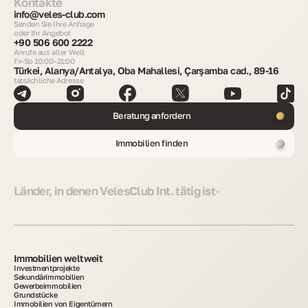
Kontakte
info@veles-club.com
Senden Sie Ihre Anfrage
oder Ihr Angebot
+90 506 600 2222
Anrufe aus aller Welt
Fr–So 10:00–21:00
Türkei, Alanya/Antalya, Oba Mahallesi, Çarşamba cad., 89-16
tatsächliche Adresse
Beratung anfordern
Immobilien finden
Länder, in denen VelesClub Int. tätig ist
Immobilien weltweit
Investmentprojekte
Sekundärimmobilien
Gewerbeimmobilien
Grundstücke
Immobilien von Eigentümern