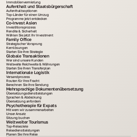
Immobilienvermietung
Aufenthalt und Staatsbürgerschaft
Aufenthaltsoptionen
Top-Länder für einen Umzug
Programme jetzt entdecken
Co-Invest Asien
Investitionsprozess
Rendite & Sicherheit
Wählen Sie jetzt Ihr Investment
Family Office
Strategischer Vorsprung
Kernlösungen
Starten Sie Ihre Strategie
Globale Transaktionen
Wer sind unsere Kunden
Weltweite Reichweite & Währungen
Starten Sie Ihren Transferplan
Internationale Logistik
Versandprozess
Routen für Ihre Fracht
Berechnen Sie Ihre Sendung
Mehrsprachige Dokumentenübersetzung
Übersetzungsdienstleistungen
Sprachen & Abdeckung
Übersetzung anfordern
Psychotherapie für Expats
Mit wem wir zusammenarbeiten
Unser Ansatz
Sitzung buchen
Weltweiter Tourismus
Top-Reiseziele
Reisedienstleistungen
Planen Sie Ihre Reise