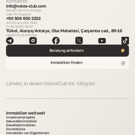
Kontakte
info@veles-club.com
Senden Sie Ihre Anfrage
oder Ihr Angebot
+90 506 600 2222
Anrufe aus aller Welt
Fr–So 10:00–21:00
Türkei, Alanya/Antalya, Oba Mahallesi, Çarşamba cad., 89-16
tatsächliche Adresse
Beratung anfordern
Immobilien finden
Länder, in denen VelesClub Int. tätig ist
Immobilien weltweit
Investmentprojekte
Sekundärimmobilien
Gewerbeimmobilien
Grundstücke
Immobilien von Eigentümern