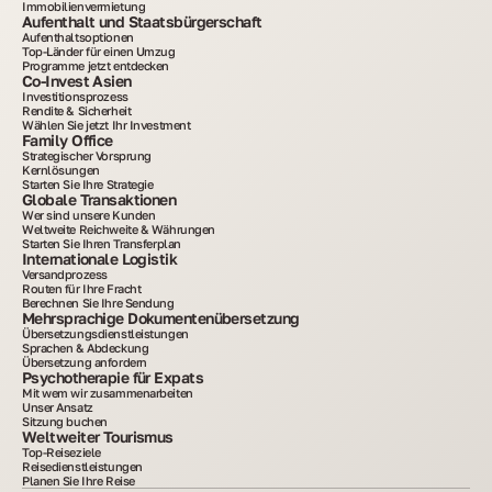
Immobilienvermietung
Aufenthalt und Staatsbürgerschaft
Aufenthaltsoptionen
Top-Länder für einen Umzug
Programme jetzt entdecken
Co-Invest Asien
Investitionsprozess
Rendite & Sicherheit
Wählen Sie jetzt Ihr Investment
Family Office
Strategischer Vorsprung
Kernlösungen
Starten Sie Ihre Strategie
Globale Transaktionen
Wer sind unsere Kunden
Weltweite Reichweite & Währungen
Starten Sie Ihren Transferplan
Internationale Logistik
Versandprozess
Routen für Ihre Fracht
Berechnen Sie Ihre Sendung
Mehrsprachige Dokumentenübersetzung
Übersetzungsdienstleistungen
Sprachen & Abdeckung
Übersetzung anfordern
Psychotherapie für Expats
Mit wem wir zusammenarbeiten
Unser Ansatz
Sitzung buchen
Weltweiter Tourismus
Top-Reiseziele
Reisedienstleistungen
Planen Sie Ihre Reise