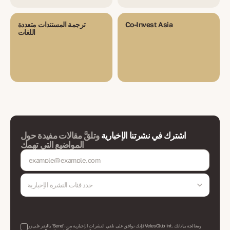
Co-Invest Asia
ترجمة المستندات متعددة
اللغات
اشترك في نشرتنا الإخبارية
وتلقَّ مقالات مفيدة حول
المواضيع التي تهمك
حدد فئات النشرة الإخبارية
بالنقر على زر 'Send'، فإنك توافق على تلقي النشرات الإخبارية من VelesClub Int. ومعالجة بياناتك