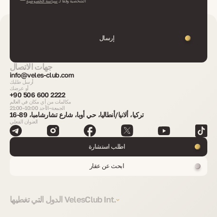
الشخصية وفقًا لـ
سياسة الخصوصية
إرسال
جهات الاتصال
info@veles-club.com
أرسل طلبك
أو عرضك
+90 506 600 2222
مكالمات من أي مكان في العالم
الجمعة–الأحد 10:00–21:00
تركيا، ألانيا/أنطاليا، حي أوبا، شارع تشارشامبا، 89-16
العنوان الفعلي
اطلب استشارة
ابحث عن عقار
الدول التي تغطيها VelesClub Int.