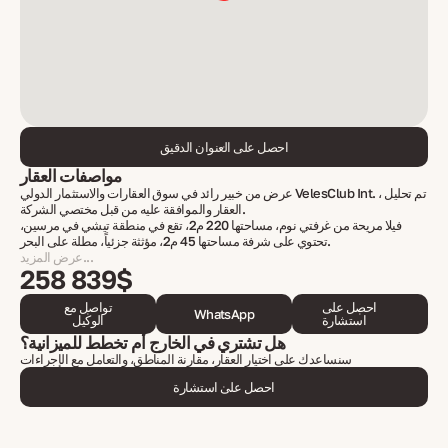
احصل على العنوان الدقيق
مواصفات العقار
عرض من خبير رائد في سوق العقارات والاستثمار الدولي VelesClub Int. ، تم تحليل
العقار والموافقة عليه من قبل مختصي الشركة.
فيلا مريحة من غرفتي نوم، مساحتها 220 م2، تقع في منطقة تيشي في مرسين،
تحتوي على شرفة مساحتها 45 م2، مؤثثة جزئياً، مطلة على البحر.
عرض المزيد...
258 839$
احصل على
تواصل مع
WhatsApp
استشارة
الوكيل
هل تشتري في الخارج أم تخطط للميزانية؟
سنساعدك على اختيار العقار، مقارنة المناطق، والتعامل مع الإجراءات
احصل على استشارة