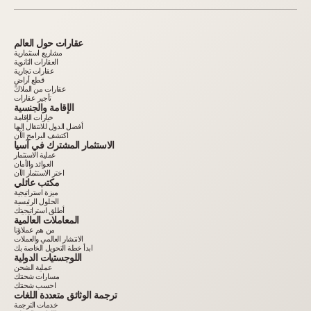
عقارات حول العالم
مشاريع استثمارية
العقارات الثانوية
عقارات تجارية
قطع أراضٍ
عقارات من الملاك
تأجير عقارات
الإقامة والجنسية
خيارات الإقامة
أفضل الدول للانتقال إليها
اكتشف البرامج الآن
الاستثمار المشترك في آسيا
عملية الاستثمار
العوائد والأمان
اختر الاستثمار الآن
مكتب عائلي
ميزة استراتيجية
الحلول الرئيسية
أطلق استراتيجيتك
المعاملات العالمية
من هم عملاؤنا
الانتشار العالمي والعملات
ابدأ خطة التحويل الخاصة بك
اللوجستيات الدولية
عملية الشحن
مسارات شحنتك
احسب شحنتك
ترجمة الوثائق متعددة اللغات
خدمات الترجمة