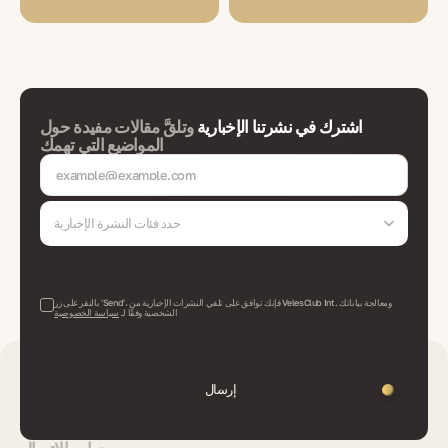
اشترك في نشرتنا الإخبارية
وتلقَّ مقالات مفيدة حول
المواضيع التي تهمك
حدد فئات النشرة الإخبارية
بالنقر على زر 'Send'، فإنك توافق على تلقي النشرات الإخبارية من VelesClub Int. ومعالجة بياناتك
الشخصية وفقًا لـ
سياسة الخصوصية
إرسال