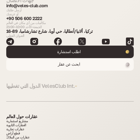
جهات الاتصال
info@veles-club.com
أرسل طلبك
أو عرضك
+90 506 600 2222
مكالمات من أي مكان في العالم
الجمعة–الأحد 10:00–21:00
تركيا، ألانيا/أنطاليا، حي أوبا، شارع تشارشامبا، 89-16
العنوان الفعلي
اطلب استشارة
ابحث عن عقار
الدول التي تغطيها VelesClub Int.
عقارات حول العالم
مشاريع استثمارية
العقارات الثانوية
عقارات تجارية
قطع أراضٍ
عقارات من الملاك