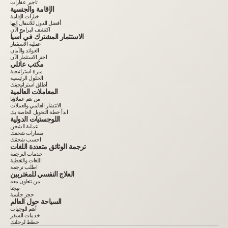
تأجير عقارات
الإقامة والجنسية
خيارات الإقامة
أفضل الدول للانتقال إليها
اكتشف البرامج الآن
الاستثمار المشترك في آسيا
عملية الاستثمار
العوائد والأمان
اختر الاستثمار الآن
مكتب عائلي
ميزة استراتيجية
الحلول الرئيسية
أطلق استراتيجيتك
المعاملات العالمية
من هم عملاؤنا
الانتشار العالمي والعملات
ابدأ خطة التحويل الخاصة بك
اللوجستيات الدولية
عملية الشحن
مسارات شحنتك
احسب شحنتك
ترجمة الوثائق متعددة اللغات
خدمات الترجمة
اللغات والتغطية
اطلب ترجمة
العلاج النفسي للمغتربين
من نتعاون معه
نهجنا
حجز جلسة
السياحة حول العالم
أهم الوجهات
خدمات السفر
خطط لرحلتك