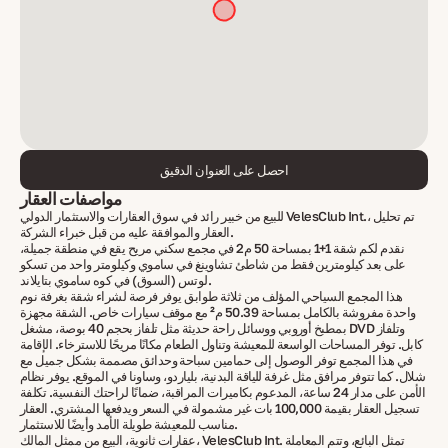
احصل على العنوان الدقيق
مواصفات العقار
للبيع من خبير رائد في سوق العقارات والاستثمار الدولي VelesClub Int.، تم تحليل
العقار والموافقة عليه من قبل خبراء الشركة.
نقدم لكم شقة 1+1 بمساحة 50 م2 في مجمع سكني مريح يقع في منطقة جميلة،
على بعد كيلومترين فقط من شاطئ تشاوينغ في ساموي وكيلومتر واحد من تسكو
لوتس (السوق) في كوه ساموي بتايلاند.
هذا المجمع السياحي المؤلف من ثلاثة طوابق يوفر فرصة لشراء شقة بغرفة نوم
واحدة مفروشة بالكامل بمساحة 50.39 م² مع موقف سيارات خاص. الشقة مجهزة
بمطبخ أوروبي ووسائل راحة حديثة مثل تلفاز بحجم 40 بوصة، مشغل DVD وتلفاز
كابل. توفر المساحات الواسعة للمعيشة وتناول الطعام مكانًا مريحًا للاسترخاء. الإقامة
في هذا المجمع توفر الوصول إلى حمامين سباحة وحدائق مصممة بشكل جميل مع
شلال. كما تتوفر مرافق مثل غرفة للياقة البدنية، بلياردو، وساونا في الموقع. يوفر نظام
الأمن على مدار 24 ساعة، المدعوم بكاميرات المراقبة، ضمانًا لراحتك النفسية. تكلفة
تسجيل العقار بقيمة 100,000 بات غير مشمولة في السعر ويدفعها المشتري. العقار
مناسب للمعيشة طويلة الأمد وأيضًا للاستثمار.
عقارات ثانوية، البيع من ممثل المالك، VelesClub Int. تمثل البائع، وتتم المعاملة