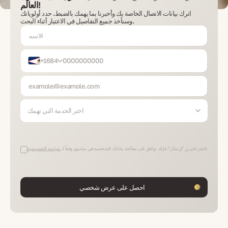
العالم!
اترك بيانات الاتصال الخاصة بك وأخبرنا بما يهمك بالضبط. حدد أولوياتك
وسنأخذ جميع التفاصيل في الاعتبار أثناء البحث.
+1684
اختر الخدمة التي تهمك
بالنقر على زر "إرسال"، فإنك توافق على معالجة بياناتك الشخصية في ساموي وفقاً لـ
سياسة الخصوصية
احصل على عرض شخصي