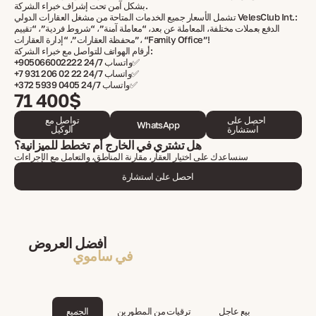
بشكل آمن تحت إشراف خبراء الشركة.
تشمل الأسعار جميع الخدمات المتاحة من مشغل العقارات الدولي VelesClub Int.:
الدفع بعملات مختلفة، المعاملة عن بعد، “معاملة آمنة”، “شروط فردية”، “تقييم
محفظة العقارات”، “إدارة العقارات”، “Family Office”!
أرقام الهواتف للتواصل مع خبراء الشركة:
+905066002222 واتساب 24/7✅
+7 931 206 02 22 واتساب 24/7✅
+372 5939 0405 واتساب 24/7✅
71 400$
احصل على
تواصل مع
WhatsApp
استشارة
الوكيل
هل تشتري في الخارج أم تخطط للميزانية؟
سنساعدك على اختيار العقار، مقارنة المناطق، والتعامل مع الإجراءات
احصل على استشارة
أفضل العروض
في ساموي
بيع عاجل
ترقيات من المطورين
الجميع