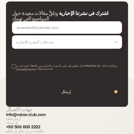
اشترك في نشرتنا الإخبارية
وتلقَّ مقالات مفيدة حول
المواضيع التي تهمك
حدد فئات النشرة الإخبارية
بالنقر على زر 'Send'، فإنك توافق على تلقي النشرات الإخبارية من VelesClub Int. ومعالجة بياناتك
الشخصية وفقًا لـ
سياسة الخصوصية
إرسال
جهات الاتصال
info@veles-club.com
أرسل طلبك
أو عرضك
+90 506 600 2222
مكالمات من أي مكان في العالم