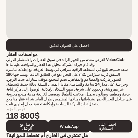
احصل على العنوان الدقيق
مواصفات العقار
العرض مقدم من الخبير الرائد في سوق العقارات والاستثمار الدولي VelesClub
Int.، وقد قام خبراء الشركة بتحليل هذا العقار والموافقة عليه.
شقة فسيحة للبيع في المنطقة الراقية سرافي في وسط الغردقة مع إطلالة مباشرة
على البحر. تقع في الطابق الثالث، ومساحتها 160 m2. الشقق قريبة سيرًا من
السوبرماركت والمطاعم والمقاهي. يضم المجمع موقف سيارات تحت الأرض،
وحراسة على مدار 24 ساعة، والشاطئ مقابل المبنى. الشقة بحالة جيدة، مُشطّبة،
غير مفروشة، وتحتوي على شرفة. يتمتع السكان بإمكانية الوصول إلى مركز لياقة
بدنية، ومطعم، وصالون تجميل، ملاعب للأطفال ومصعد. الغردقة مدينة منتجع معروفة
على ساحل البحر الأحمر بشواطئها ومناخها المشمس طوال العام. شراء عقار هنا مجدٍ
بفضل تزايد الحركة السياحية وإمكانية تحقيق دخل إيجاري ثابت.
عرض المزيد...
118 800$
احصل على
تواصل مع
WhatsApp
استشارة
الوكيل
هل تشتري في الخارج أم تخطط للميزانية؟