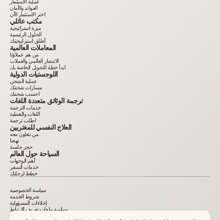
عملية الاستثمار
العوائد والأمان
اختر الاستثمار الآن
مكتب عائلي
ميزة استراتيجية
الحلول الرئيسية
أطلق استراتيجيتك
المعاملات العالمية
من هم عملاؤنا
الانتشار العالمي والعملات
ابدأ خطة التحويل الخاصة بك
اللوجستيات الدولية
عملية الشحن
مسارات شحنتك
احسب شحنتك
ترجمة الوثائق متعددة اللغات
خدمات الترجمة
اللغات والتغطية
اطلب ترجمة
العلاج النفسي للمغتربين
من نتعاون معه
نهجنا
حجز جلسة
السياحة حول العالم
أهم الوجهات
خدمات السفر
خطط لرحلتك
سياسة الخصوصية
شروط الخدمة
إخلاءات المسؤولية
سياسة ملفات تعريف الارتباط
2015–2025. كل المعلومات المنشورة على الموقع لأغراض إعلامية فقط وليست إعلانًا أو عرضًا عامًا. يمنع