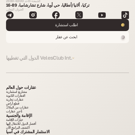
الجمعة–الأحد 10:00–21:00
تركيا، ألانيا/أنطاليا، حي أوبا، شارع تشارشامبا، 89-16
العنوان الفعلي
اطلب استشارة
ابحث عن عقار
الدول التي تغطيها VelesClub Int.
عقارات حول العالم
مشاريع استثمارية
العقارات الثانوية
عقارات تجارية
قطع أراضٍ
عقارات من الملاك
تأجير عقارات
الإقامة والجنسية
خيارات الإقامة
أفضل الدول للانتقال إليها
اكتشف البرامج الآن
الاستثمار المشترك في آسيا