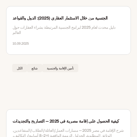
الجنسية من خلال الاستثمار العقاري (2025): الدول والقواعد
دليل محدث لعام 2025 لبرامج الجنسية المرتبطة بشراء العقارات حول
العالم
10.09.2025
تأمين الإقامة والجنسية
شائع
الكل
كيفية الحصول على إقامة مصرية في 2025 — التصاريح والتجديدات
شرح الإقامة في مصر 2025 — مسارات العمل/العائلة/الطلاب/المتقاعدين،
الوثائق المطلوبة، الجداول الزمنية الواقعية (≈2–8 أسابيع)، التكاليف،