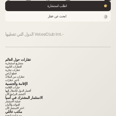
اطلب استشارة
ابحث عن عقار
الدول التي تغطيها VelesClub Int.
عقارات حول العالم
مشاريع استثمارية
العقارات الثانوية
عقارات تجارية
قطع أراضٍ
عقارات من الملاك
تأجير عقارات
الإقامة والجنسية
خيارات الإقامة
أفضل الدول للانتقال إليها
اكتشف البرامج الآن
الاستثمار المشترك في آسيا
عملية الاستثمار
العوائد والأمان
اختر الاستثمار الآن
مكتب عائلي
ميزة استراتيجية