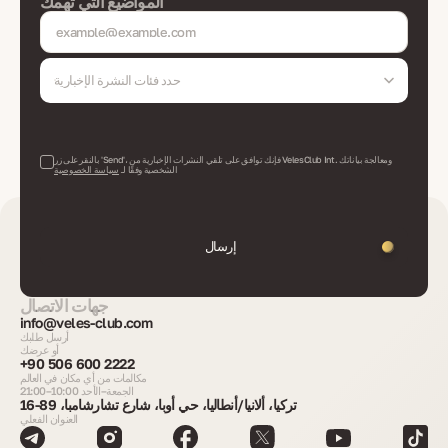
المواضيع التي تهمك
حدد فئات النشرة الإخبارية
بالنقر على زر 'Send'، فإنك توافق على تلقي النشرات الإخبارية من VelesClub Int. ومعالجة بياناتك
الشخصية وفقًا لـ
سياسة الخصوصية
إرسال
جهات الاتصال
info@veles-club.com
أرسل طلبك
أو عرضك
+90 506 600 2222
مكالمات من أي مكان في العالم
الجمعة–الأحد 10:00–21:00
تركيا، ألانيا/أنطاليا، حي أوبا، شارع تشارشامبا، 89-16
العنوان الفعلي