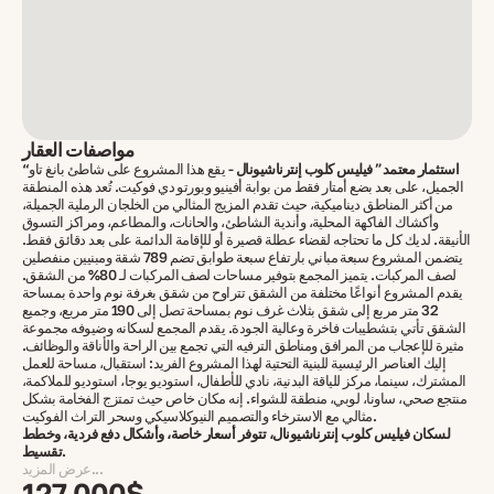
مواصفات العقار
“استثمار معتمد” فيليس كلوب إنترناشيونال
- يقع هذا المشروع على شاطئ بانغ تاو
الجميل، على بعد بضع أمتار فقط من بوابة أفينيو وبورتو دي فوكيت. تُعد هذه المنطقة
من أكثر المناطق ديناميكية، حيث تقدم المزيج المثالي من الخلجان الرملية الجميلة،
وأكشاك الفاكهة المحلية، وأندية الشاطئ، والحانات، والمطاعم، ومراكز التسوق
الأنيقة. لديك كل ما تحتاجه لقضاء عطلة قصيرة أو للإقامة الدائمة على بعد دقائق فقط.
يتضمن المشروع سبعة مباني بارتفاع سبعة طوابق تضم 789 شقة ومبنيين منفصلين
لصف المركبات. يتميز المجمع بتوفير مساحات لصف المركبات لـ 80% من الشقق.
يقدم المشروع أنواعًا مختلفة من الشقق تتراوح من شقق بغرفة نوم واحدة بمساحة
32 متر مربع إلى شقق بثلاث غرف نوم بمساحة تصل إلى 190 متر مربع، وجميع
الشقق تأتي بتشطيبات فاخرة وعالية الجودة. يقدم المجمع لسكانه وضيوفه مجموعة
مثيرة للإعجاب من المرافق ومناطق الترفيه التي تجمع بين الراحة والأناقة والوظائف.
إليك العناصر الرئيسية للبنية التحتية لهذا المشروع الفريد: استقبال، مساحة للعمل
المشترك، سينما، مركز للياقة البدنية، نادي للأطفال، استوديو يوجا، استوديو للملاكمة،
منتجع صحي، ساونا، لوبي، منطقة للشواء. إنه مكان خاص حيث تمتزج الفخامة بشكل
مثالي مع الاسترخاء والتصميم النيوكلاسيكي وسحر التراث الفوكيت.
لسكان فيليس كلوب إنترناشيونال، تتوفر أسعار خاصة، وأشكال دفع فردية، وخطط
تقسيط.
عرض المزيد...
127 000$