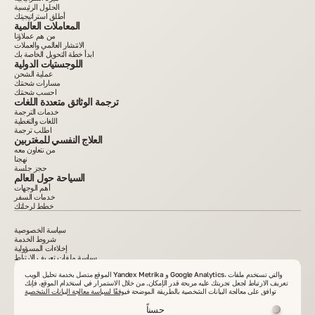
الحلول الرئيسية
أطلق استراتيجيتك
المعاملات العالمية
من هم عملاؤنا
الانتشار العالمي والعملات
ابدأ خطة التحويل الخاصة بك
اللوجستيات الدولية
عملية الشحن
مسارات شحنتك
احسب شحنتك
ترجمة الوثائق متعددة اللغات
خدمات الترجمة
اللغات والتغطية
اطلب ترجمة
العلاج النفسي للمغتربين
من نتعاون معه
نهجنا
حجز جلسة
السياحة حول العالم
أهم الوجهات
خدمات السفر
خطط لرحلتك
سياسة الخصوصية
شروط الخدمة
إخلاءات المسؤولية
سياسة ملفات تعريف الارتباط
2015–2025. كل المعلومات المنشورة على الموقع لأغراض إعلامية فقط وليست إعلانًا أو عرضًا عامًا. يمنع
نسخ المواد دون موافقة خطية. VelesClub Int.
الموقع متصل بخدمة تحليل الويب Yandex Metrika و Google Analytics، والتي تستخدم ملفات
تعريف الارتباط لجعل تجربتك عليه مريحة قدر الإمكان. من خلال الاستمرار في استخدام الموقع، فإنك
توافق على معالجة البيانات الشخصية بالطريقة الموضحة في
وفقًا لسياسة معالجة البيانات الشخصية
حسناً