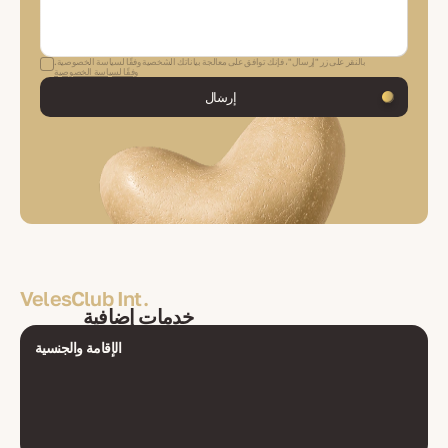
بالنقر على زر "إرسال"، فإنك توافق على معالجة بياناتك الشخصية وفقًا لسياسة الخصوصية.
وفقًا لسياسة الخصوصية
إرسال
VelesClub Int.
خدمات إضافية
الإقامة والجنسية