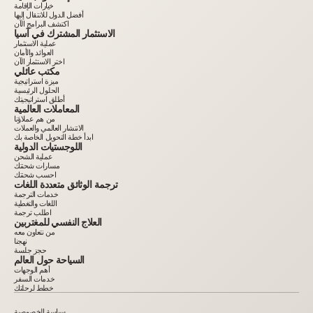
خيارات الإقامة
أفضل الدول للانتقال إليها
اكتشف البرامج الآن
الاستثمار المشترك في آسيا
عملية الاستثمار
العوائد والأمان
اختر الاستثمار الآن
مكتب عائلي
ميزة استراتيجية
الحلول الرئيسية
أطلق استراتيجيتك
المعاملات العالمية
من هم عملاؤنا
الانتشار العالمي والعملات
ابدأ خطة التحويل الخاصة بك
اللوجستيات الدولية
عملية الشحن
مسارات شحنتك
احسب شحنتك
ترجمة الوثائق متعددة اللغات
خدمات الترجمة
اللغات والتغطية
اطلب ترجمة
العلاج النفسي للمغتربين
من نتعاون معه
نهجنا
حجز جلسة
السياحة حول العالم
أهم الوجهات
خدمات السفر
خطط لرحلتك
سياسة الخصوصية