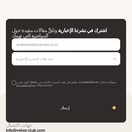
اشترك في نشرتنا الإخبارية
وتلقَّ مقالات مفيدة حول
المواضيع التي تهمك
حدد فئات النشرة الإخبارية
بالنقر على زر 'Send'، فإنك توافق على تلقي النشرات الإخبارية من VelesClub Int. ومعالجة بياناتك
الشخصية وفقًا لـ
سياسة الخصوصية
إرسال
جهات الاتصال
info@veles-club.com