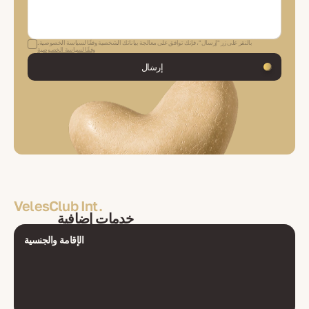
بالنقر على زر "إرسال"، فإنك توافق على معالجة بياناتك الشخصية وفقًا لسياسة الخصوصية.
وفقًا لسياسة الخصوصية
إرسال
VelesClub Int.
خدمات إضافية
الإقامة والجنسية