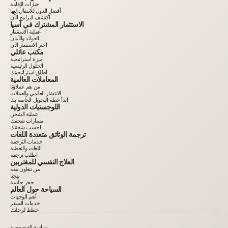
خيارات الإقامة
أفضل الدول للانتقال إليها
اكتشف البرامج الآن
الاستثمار المشترك في آسيا
عملية الاستثمار
العوائد والأمان
اختر الاستثمار الآن
مكتب عائلي
ميزة استراتيجية
الحلول الرئيسية
أطلق استراتيجيتك
المعاملات العالمية
من هم عملاؤنا
الانتشار العالمي والعملات
ابدأ خطة التحويل الخاصة بك
اللوجستيات الدولية
عملية الشحن
مسارات شحنتك
احسب شحنتك
ترجمة الوثائق متعددة اللغات
خدمات الترجمة
اللغات والتغطية
اطلب ترجمة
العلاج النفسي للمغتربين
من نتعاون معه
نهجنا
حجز جلسة
السياحة حول العالم
أهم الوجهات
خدمات السفر
خطط لرحلتك
سياسة الخصوصية