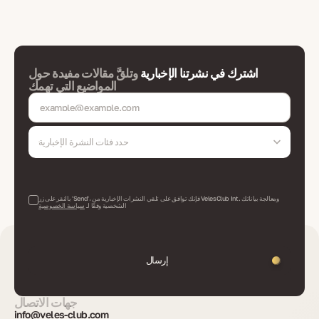
اشترك في نشرتنا الإخبارية
وتلقَّ مقالات مفيدة حول
المواضيع التي تهمك
حدد فئات النشرة الإخبارية
بالنقر على زر 'Send'، فإنك توافق على تلقي النشرات الإخبارية من VelesClub Int. ومعالجة بياناتك
الشخصية وفقًا لـ
سياسة الخصوصية
إرسال
جهات الاتصال
info@veles-club.com