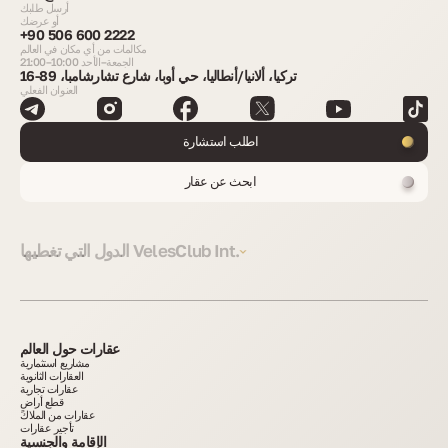
أرسل طلبك
أو عرضك
+90 506 600 2222
مكالمات من أي مكان في العالم
الجمعة–الأحد 10:00–21:00
تركيا، ألانيا/أنطاليا، حي أوبا، شارع تشارشامبا، 89-16
العنوان الفعلي
اطلب استشارة
ابحث عن عقار
الدول التي تغطيها VelesClub Int.
عقارات حول العالم
مشاريع استثمارية
العقارات الثانوية
عقارات تجارية
قطع أراضٍ
عقارات من الملاك
تأجير عقارات
الإقامة والجنسية