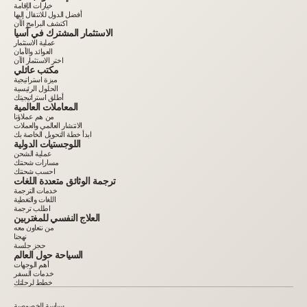
خيارات الإقامة
أفضل الدول للانتقال إليها
اكتشف البرامج الآن
الاستثمار المشترك في آسيا
عملية الاستثمار
العوائد والأمان
اختر الاستثمار الآن
مكتب عائلي
ميزة استراتيجية
الحلول الرئيسية
أطلق استراتيجيتك
المعاملات العالمية
من هم عملاؤنا
الانتشار العالمي والعملات
ابدأ خطة التحويل الخاصة بك
اللوجستيات الدولية
عملية الشحن
مسارات شحنتك
احسب شحنتك
ترجمة الوثائق متعددة اللغات
خدمات الترجمة
اللغات والتغطية
اطلب ترجمة
العلاج النفسي للمغتربين
من نتعاون معه
نهجنا
حجز جلسة
السياحة حول العالم
أهم الوجهات
خدمات السفر
خطط لرحلتك
سياسة الخصوصية