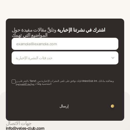
اشترك في نشرتنا الإخبارية
وتلقَّ مقالات مفيدة حول
المواضيع التي تهمك
حدد فئات النشرة الإخبارية
بالنقر على زر 'Send'، فإنك توافق على تلقي النشرات الإخبارية من VelesClub Int. ومعالجة بياناتك
الشخصية وفقًا لـ
سياسة الخصوصية
إرسال
جهات الاتصال
info@veles-club.com