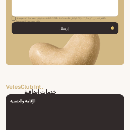
بالنقر على زر "إرسال"، فإنك توافق على معالجة بياناتك الشخصية وفقًا لسياسة الخصوصية.
وفقًا لسياسة الخصوصية
إرسال
VelesClub Int.
خدمات إضافية
الإقامة والجنسية