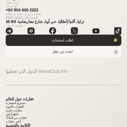
أرسل طلبك
أو عرضك
+90 506 600 2222
مكالمات من أي مكان في العالم
الجمعة–الأحد 10:00–21:00
تركيا، ألانيا/أنطاليا، حي أوبا، شارع تشارشامبا، 89-16
العنوان الفعلي
اطلب استشارة
ابحث عن عقار
الدول التي تغطيها VelesClub Int.
عقارات حول العالم
مشاريع استثمارية
العقارات الثانوية
عقارات تجارية
قطع أراضٍ
عقارات من الملاك
تأجير عقارات
الإقامة والجنسية