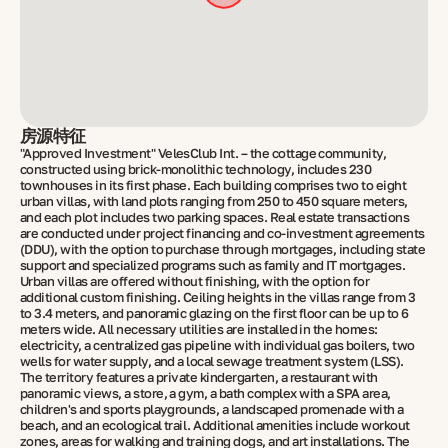
房源特征
"Approved Investment" VelesClub Int. – the cottage community,
constructed using brick-monolithic technology, includes 230
townhouses in its first phase. Each building comprises two to eight
urban villas, with land plots ranging from 250 to 450 square meters,
and each plot includes two parking spaces. Real estate transactions
are conducted under project financing and co-investment agreements
(DDU), with the option to purchase through mortgages, including state
support and specialized programs such as family and IT mortgages.
Urban villas are offered without finishing, with the option for
additional custom finishing. Ceiling heights in the villas range from 3
to 3.4 meters, and panoramic glazing on the first floor can be up to 6
meters wide. All necessary utilities are installed in the homes:
electricity, a centralized gas pipeline with individual gas boilers, two
wells for water supply, and a local sewage treatment system (LSS).
The territory features a private kindergarten, a restaurant with
panoramic views, a store, a gym, a bath complex with a SPA area,
children's and sports playgrounds, a landscaped promenade with a
beach, and an ecological trail. Additional amenities include workout
zones, areas for walking and training dogs, and art installations. The