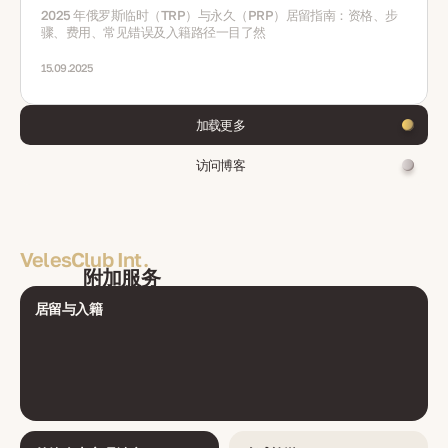
2025 年俄罗斯临时（TRP）与永久（PRP）居留指南：资格、步
骤、费用、常见错误及入籍路径一目了然
15.09.2025
加载更多
访问博客
VelesClub Int.
附加服务
居留与入籍