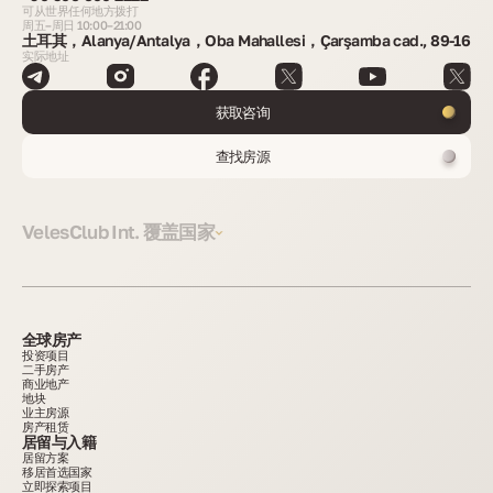
可从世界任何地方拨打
周五–周日 10:00–21:00
土耳其，Alanya/Antalya，Oba Mahallesi，Çarşamba cad., 89-16
实际地址
获取咨询
查找房源
VelesClub Int. 覆盖国家
全球房产
投资项目
二手房产
商业地产
地块
业主房源
房产租赁
居留与入籍
居留方案
移居首选国家
立即探索项目