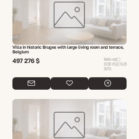
Villa in historic Bruges with large living room and terrace,
Belgium
497 276 $
596 m2
按要求提供
3