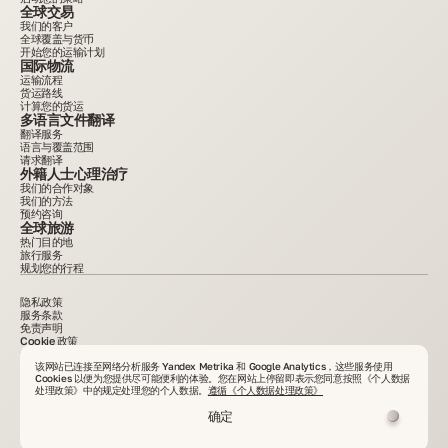
全球交易
我们的客户
全球覆盖与货币
开始您的运输计划
国际物流
运输流程
货运路线
计算您的货运
多语言文件翻译
翻译服务
语言与覆盖范围
请求翻译
外籍人士心理治疗
我们的合作对象
我们的方法
预约咨询
全球旅游
热门目的地
旅行服务
规划您的行程
隐私政策
服务条款
免责声明
Cookie 政策
2015–2025。网站上发布的所有信息仅供参考，不构成广告或要约。未经书面许可，不得复制
资料。VelesClub Int.
该网站已连接至网络分析服务 Yandex Metrika 和 Google Analytics，这些服务使用
Cookies 以便为您提供尽可能便利的体验。您在网站上停留即表示您同意按照《个人数据
处理政策》中的规定处理您的个人数据。
遵循《个人数据处理政策》
确定