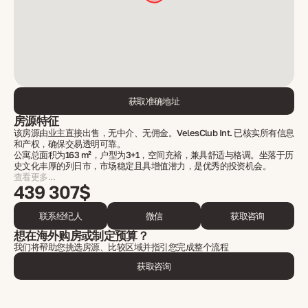
获取准确地址
房源特征
该房源由业主直接出售，无中介、无佣金。VelesClub Int. 已核实所有信息
和产权，确保交易透明可靠。
公寓总面积为163 m²，户型为3+1，空间充裕，兼具舒适与格调。坐落于历
史文化丰厚的列日市，市场稳定且具增值潜力，是优秀的投资机会。
查看更多...
439 307$
联系经纪人
微信
获取咨询
想在海外购房或制定预算？
我们将帮助您挑选房源、比较区域并指引您完成整个流程
获取咨询