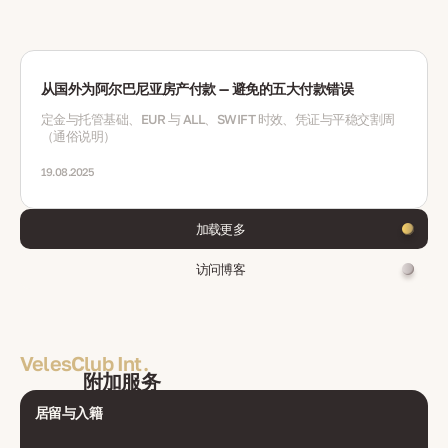
从国外为阿尔巴尼亚房产付款 — 避免的五大付款错误
定金与托管基础、EUR 与 ALL、SWIFT 时效、凭证与平稳交割周
（通俗说明）
19.08.2025
加载更多
访问博客
VelesClub Int.
附加服务
居留与入籍