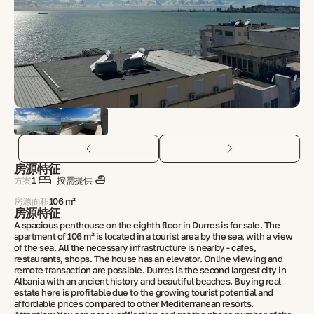
房源特征
方案
1
按需提供
房源面积
106 m²
房源特征
A spacious penthouse on the eighth floor in Durres is for sale. The
apartment of 106 m² is located in a tourist area by the sea, with a view
of the sea. All the necessary infrastructure is nearby - cafes,
restaurants, shops. The house has an elevator. Online viewing and
remote transaction are possible. Durres is the second largest city in
Albania with an ancient history and beautiful beaches. Buying real
estate here is profitable due to the growing tourist potential and
affordable prices compared to other Mediterranean resorts.