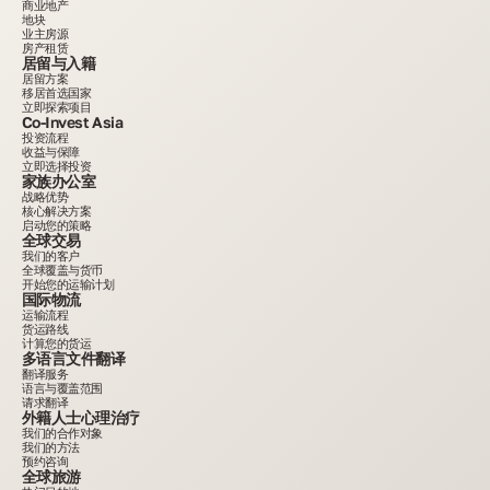
商业地产
地块
业主房源
房产租赁
居留与入籍
居留方案
移居首选国家
立即探索项目
Co-Invest Asia
投资流程
收益与保障
立即选择投资
家族办公室
战略优势
核心解决方案
启动您的策略
全球交易
我们的客户
全球覆盖与货币
开始您的运输计划
国际物流
运输流程
货运路线
计算您的货运
多语言文件翻译
翻译服务
语言与覆盖范围
请求翻译
外籍人士心理治疗
我们的合作对象
我们的方法
预约咨询
全球旅游