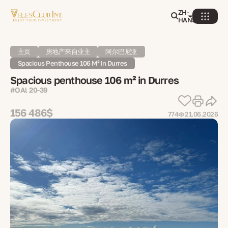
ZH-
HANS
主页
房地产来自业主
阿尔巴尼亚
Spacious Penthouse 106 M² In Durres
Spacious penthouse 106 m² in Durres
#OAl 20-39
156 486$
774
21.06.2026