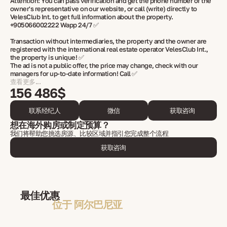
Attention: You can pass verification and get the phone number of the
owner's representative on our website, or call (write) directly to
VelesClub Int. to get full information about the property.
+905066002222 Wapp 24/7 ✅
Transaction without intermediaries, the property and the owner are
registered with the international real estate operator VelesClub Int.,
the property is unique! ✅
The ad is not a public offer, the price may change, check with our
managers for up-to-date information! Call ✅
查看更多...
156 486$
联系经纪人
微信
获取咨询
想在海外购房或制定预算？
我们将帮助您挑选房源、比较区域并指引您完成整个流程
获取咨询
最佳优惠
位于 阿尔巴尼亚