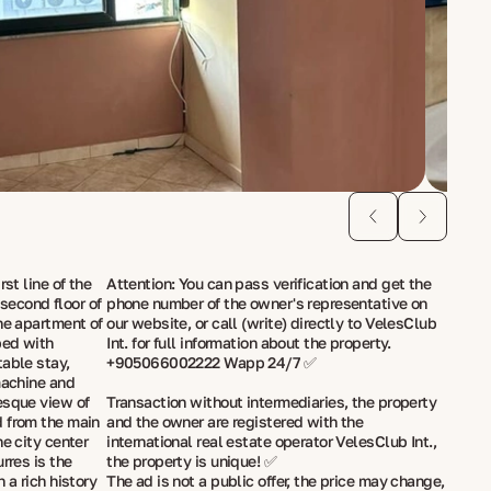
rst line of the
Attention: You can pass verification and get the
e second floor of
phone number of the owner's representative on
he apartment of
our website, or call (write) directly to VelesClub
ped with
Int. for full information about the property.
table stay,
+905066002222 Wapp 24/7 ✅
machine and
esque view of
Transaction without intermediaries, the property
d from the main
and the owner are registered with the
he city center
international real estate operator VelesClub Int.,
rres is the
the property is unique! ✅
 a rich history
The ad is not a public offer, the price may change,