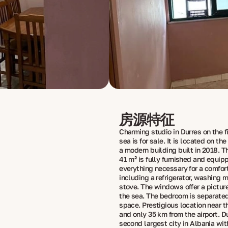
房源特征
Charming studio in Durres on the fi
sea is for sale. It is located on th
a modern building built in 2018. T
41 m² is fully furnished and equip
everything necessary for a comfor
including a refrigerator, washing 
stove. The windows offer a pictur
the sea. The bedroom is separate
space. Prestigious location near t
and only 35 km from the airport. Du
second largest city in Albania with