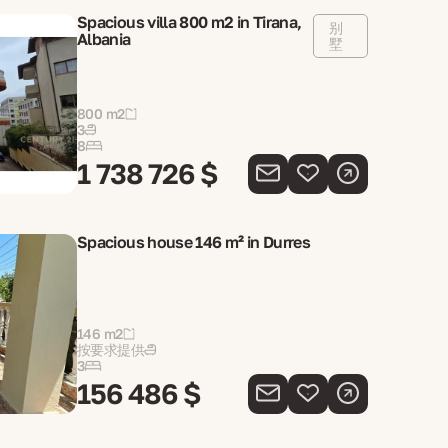
Spacious villa 800 m2 in Tirana,
别
Albania
墅
800 m2
3
8
1 738 726 $
Spacious house 146 m² in Durres
146 m2
按要求提供
3
156 486 $