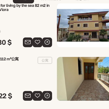
for living by the sea 82 m2 in
 Vlora
80 $
12 m²公寓
公寓
22 $