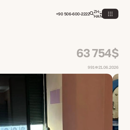
ZH-
+90 506-600-2222
HANS
63 754$
991
21.06.2026