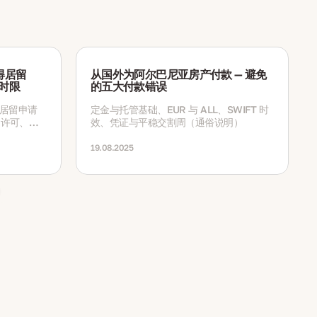
得居留
从国外为阿尔巴尼亚房产付款 — 避免
与时限
的五大付款错误
亚居留申请
定金与托管基础、EUR 与 ALL、SWIFT 时
的许可、居
效、凭证与平稳交割周（通俗说明）
。
19.08.2025