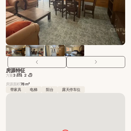
房源特征
方案
3
2
房源面积
78 m²
带家具
电梯
阳台
露天停车位