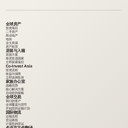
全球房产
投资项目
二手房产
商业地产
地块
业主房源
房产租赁
居留与入籍
居留方案
移居首选国家
立即探索项目
Co-Invest Asia
投资流程
收益与保障
立即选择投资
家族办公室
战略优势
核心解决方案
启动您的策略
全球交易
我们的客户
全球覆盖与货币
开始您的运输计划
国际物流
运输流程
货运路线
计算您的货运
多语言文件翻译