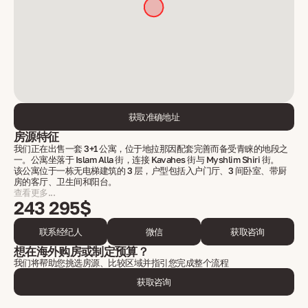
获取准确地址
房源特征
我们正在出售一套 3+1 公寓，位于地拉那因配套完善而备受青睐的地段之
一。公寓坐落于 Islam Alla 街，连接 Kavahes 街与 Myshlim Shiri 街。
该公寓位于一栋无电梯建筑的 3 层，户型包括入户门厅、3 间卧室、带厨
房的客厅、卫生间和阳台。
查看更多...
243 295$
联系经纪人
微信
获取咨询
想在海外购房或制定预算？
我们将帮助您挑选房源、比较区域并指引您完成整个流程
获取咨询