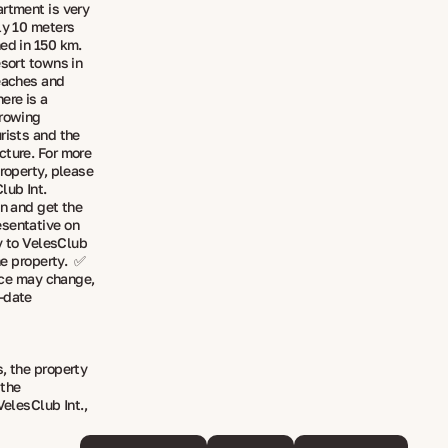
artment is very
ly 10 meters
hed in 150 km.
esort towns in
beaches and
ere is a
growing
rists and the
cture. For more
property, please
lub Int.
on and get the
esentative on
ly to VelesClub
the property. ✅
rice may change,
-date
, the property
 the
VelesClub Int.,