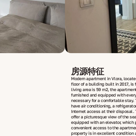
房源特征
Modern apartment in Vlora, locate
floor of a building built in 2017, is 
living area is 59 m2, the apartment
furnished and equipped with ever
necessary for a comfortable stay.
have air conditioning, a refrigerato
Internet access at their disposal
offer a picturesque view of the se
equipped with an elevator, which 
convenient access to the apartme
property is in excellent condition 