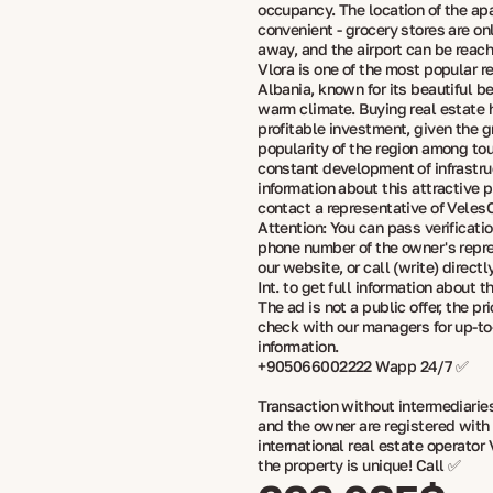
occupancy. The location of the ap
convenient - grocery stores are on
away, and the airport can be reac
Vlora is one of the most popular r
Albania, known for its beautiful 
warm climate. Buying real estate h
profitable investment, given the 
popularity of the region among tou
constant development of infrastru
information about this attractive 
contact a representative of VelesC
Attention: You can pass verificati
phone number of the owner's repr
our website, or call (write) direct
Int. to get full information about 
The ad is not a public offer, the p
check with our managers for up-to
information.
+905066002222 Wapp 24/7 ✅
Transaction without intermediaries
and the owner are registered with
international real estate operator 
the property is unique! Call ✅