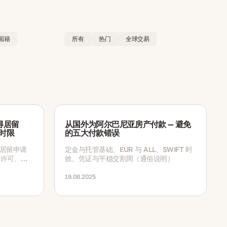
国籍
所有
热门
全球交易
得居留
从国外为阿尔巴尼亚房产付款 — 避免
与时限
的五大付款错误
亚居留申请
定金与托管基础、EUR 与 ALL、SWIFT 时
的许可、居
效、凭证与平稳交割周（通俗说明）
。
19.08.2025