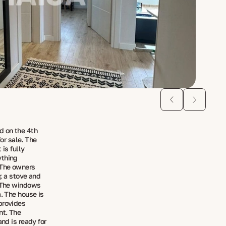
d on the 4th
for sale. The
 is fully
ything
 The owners
r, a stove and
. The windows
a. The house is
provides
nt. The
and is ready for