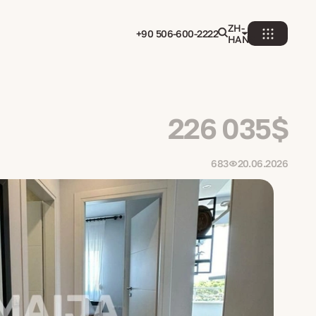
ZH-
+90 506-600-2222
HANS
226 035$
683
20.06.2026