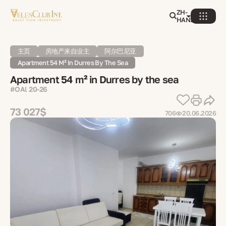
ZH-
HANS
主页
房地产来自业主
阿尔巴尼亚
Apartment 54 M² In Durres By The Sea
Apartment 54 m² in Durres by the sea
#OAl 20-26
73 027$
706
20.06.2026