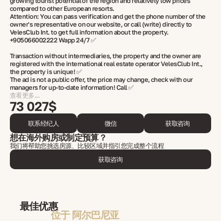
growing tourist potential of the region and relatively low prices
compared to other European resorts.
Attention: You can pass verification and get the phone number of the
owner's representative on our website, or call (write) directly to
VelesClub Int. to get full information about the property.
+905066002222 Wapp 24/7 ✅
Transaction without intermediaries, the property and the owner are
registered with the international real estate operator VelesClub Int.,
the property is unique! ✅
The ad is not a public offer, the price may change, check with our
managers for up-to-date information! Call ✅
查看更多...
73 027$
联系经纪人
微信
获取咨询
想在海外购房或制定预算？
我们将帮助您挑选房源、比较区域并指引您完成整个流程
获取咨询
最佳优惠
位于 阿尔巴尼亚