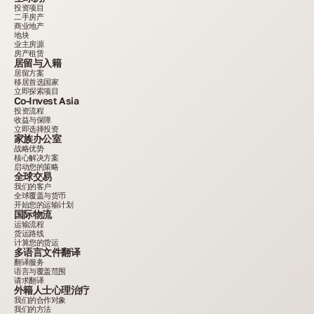
投资项目
二手房产
商业地产
地块
业主房源
房产租赁
居留与入籍
居留方案
移居首选国家
立即探索项目
Co-Invest Asia
投资流程
收益与保障
立即选择投资
家族办公室
战略优势
核心解决方案
启动您的策略
全球交易
我们的客户
全球覆盖与货币
开始您的运输计划
国际物流
运输流程
货运路线
计算您的货运
多语言文件翻译
翻译服务
语言与覆盖范围
请求翻译
外籍人士心理治疗
我们的合作对象
我们的方法