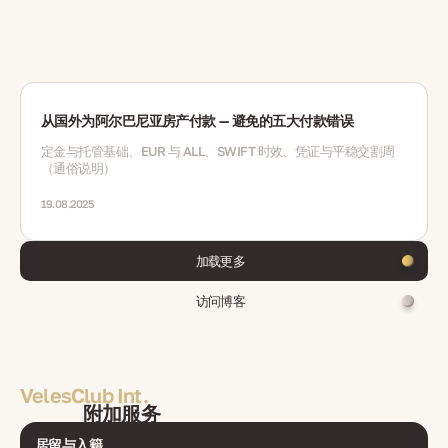
从国外为阿尔巴尼亚房产付款 — 避免的五大付款错误
定金与托管基础、EUR 与 ALL、SWIFT 时效、凭证与平稳交割周
（通俗说明）
19.08.2025
加载更多
访问博客
VelesClub Int.
附加服务
居留与入籍