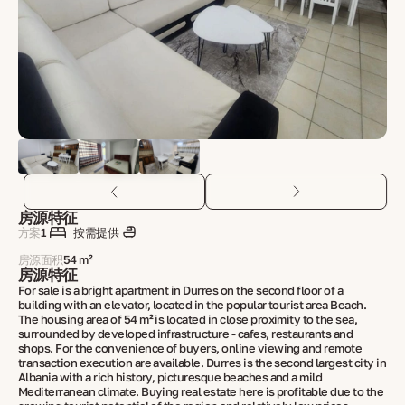
房源特征
方案
1
按需提供
房源面积
54 m²
房源特征
For sale is a bright apartment in Durres on the second floor of a
building with an elevator, located in the popular tourist area Beach.
The housing area of ​​54 m² is located in close proximity to the sea,
surrounded by developed infrastructure - cafes, restaurants and
shops. For the convenience of buyers, online viewing and remote
transaction execution are available. Durres is the second largest city in
Albania with a rich history, picturesque beaches and a mild
Mediterranean climate. Buying real estate here is profitable due to the