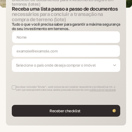
terrenos (lotes)
Receba uma lista passo a passo de documentos
necessários para concluir a transação na
compra de terreno (lote)
Tudo o que você precisa saber para garantir a máxima segurança
do seu investimento em terrenos.
Selecione o país onde deseja comprar o imóvel
Ao clicar no botão "Enviar", você concorda em receber newsletters da VelesClub Int. e
com o processamento dos seus dados pessoais de acordo com
política de privacidade
Receber checklist