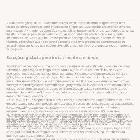
No mercado global atual, investimentos em terras internacionais surgem como uma
classe de ativos poderosa para investidores exigentes. Quer esteja procurando terrenos
para desenvolvimento residencial, empreendimentos comerciais, uso agrícola ou terrenos
de alto potencial para desenvolvimento, as oportunidades são tão diversas quanto
abundantes. Na VelesClub Int., nosso portfólio abrange 224 países e cobre múltiplas
cidades, garantindo que você tenha acesso a uma ampla gama de oportunidades de
investimento em terras que podem diversificar seu portfólio e assegurar crescimento de
longo prazo.
Soluções globais para investimento em terras
Investir em terras oferece uma combinação singular de estabilidade, potencial de altos
retornos e valorização de longo prazo. Como a terra é um recurso finito, seu valor
intrínseco tende a aumentar ao longo do tempo, funcionando como proteção contra a
inflação e as flutuações econômicas. Para investidores internacionais, o atrativo de
possuir terras no exterior vai além das recompensas financeiras — abrange também as
vantagens estratégicas da diversificação geográfica. Ao investir em terrenos em vários
países, você pode acessar mercados emergentes, capitalizar tendências regionais de
crescimento e até beneficiar-se de incentivos governamentais locais voltados para o
desenvolvimento econômico.
Na VelesClub Int., comprometemo-nos a conectar investidores a oportunidades de terra
que atendam a padrões rigorosos de qualidade e potencial. Nossa equipe de especialistas
seleciona cuidadosamente os anúncios, garantindo que cada propriedade ofereça
O que é terra internacional à venda?
perspectivas claras de valorização e atenda às necessidades diversificadas dos
investidores globais de hoje. De lotes rurais tranquilos, ideais para produção agrícola, a
Terra internacional à venda refere-se à ampla variedade de lotes e parcelas disponíveis
parcelas urbanas perfeitamente adequadas para desenvolvimento comercial, nosso
que investidores podem adquirir em mercados estrangeiros. Esse conceito engloba desde
portfólio foi concebido para fornecer as informações e oportunidades necessárias para
terrenos vazios e lotes não desenvolvidos até áreas já zonificadas para fins residenciais,
que você tome decisões de investimento com confiança.
comerciais ou agrícolas. Comprar terra no exterior vai além da mera especulação; trata-
se de adquirir um ativo tangível com potencial para ser desenvolvido, reutilizado ou
mantido para crescimento futuro.
Para investidores interessados em comprar terras no exterior, o processo normalmente