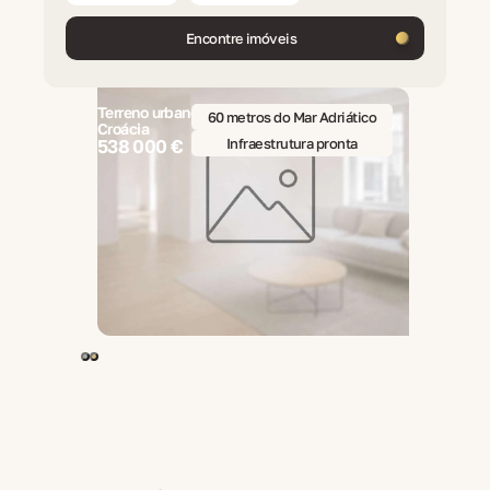
Encontre imóveis
Terreno urbano 1076 m2, Brela,
pronta
60 metros do Mar Adriático
Croácia
é 600 m²
Infraestrutura pronta
538 000 €