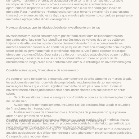
complexo, mas com a orientação adequada ele se torna uma jornada estruturada e
recompensadora. O processo começa com uma avaliação aprofundada das
oportunidades disponíveis e com uma compreensão clara das condições locais de
mercado. Para investidores internacionais, comprar terra no exterior não é apenas uma
transação — é uma decisão estratégica que envolve planejamento cuidadoso, pesquisa de
mercado e apreço pelas dinâmicas regionais.
Navegando pelas oportunidades globais de investimento em terras
Investidores bem-sucedidos começam por se familiarizar com os fundamentos dos
mercados-alvo. Isso significa identificar regiões onde os valores das terras estão em
trajetória de alta, avaliar o potencial de desenvolvimento futuro e compreender os
motores econômicos locais. Ao combinar pesquisa de mercado abrangente com insights
sobre políticas governamentais e tendências regionais, você pode apontar áreas que
oferecem retornos sólidos. Quer seja atraído por mercados estabelecidos ou por regiões
emergentes, o essencial é avaliar cada oportunidade com base no potencial de
crescimento de longo prazo e na conformidade com sua estratégia de investimento geral.
Considerações legais, financeiras e de zoneamento
Ao comprar terra no exterior, é essencial compreender detalhadamente os marcos legais.
Investidores devem lidar com leis de propriedade, regulamentos de zoneamento e
implicações fiscais que variam significativamente de um país para outro. É crucial
envolver especialistas jurídicos locais e consultores financeiros que possam orientar
sobre:
• Garantir escrituras claras e assegurar conformidade com as regulamentações locais
de uso do solo.
• Avaliar opções de financiamento, incluindo facilidades bancárias locais e soluções
de financiamento internacional.
• Analisar restrições de zoneamento e autorizações de planejamento que possam
afetar o uso pretendido da terra.
Afrontar essas considerações legais e financeiras desde o início não só minimiza riscos,
Dicas de especialistas para garantir o melhor terreno de investimento
como também abre caminho para um processo de aquisição mais fluido, garantindo que
cada investimento seja seguro e tenha condições de prosperar.
Profissionais do setor ressaltam que os investimentos em terras mais bem-sucedidos são
aqueles apoiados por due diligence rigorosa e uma abordagem proativa nas negociações.
Os especialistas recomendam: