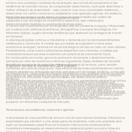
envolve uma avaliação cuidadosa da localização, das normas de zoneamento e das
tendências de mercado futuras. Ao compreender esses fatores, você pode determinar a
melhor utilização da propriedade — seja construir uma nova comunidade residencial,
desenvolver um centro comercial ou estabelecer uma operação agrícola. Em essência,
terras internacionais à venda abrem um leque de oportunidades que podem ser
Panorama das tendências do mercado global de terras
adaptadas à sua estratégia de investimento específica, seja voltada para
desenvolvimento imediato ou valorização de longo prazo.
O cenário dos investimentos em terras globais está em constante evolução, influenciado
por mudanças em políticas econômicas, demográficas e avanços tecnológicos. Em
diferentes regiões, surgem diversas tendências que destacam as vantagens de investir
em terrenos:
A urbanização global continua a impulsionar a demanda por novos empreendimentos
residenciais e comerciais. À medida que as cidades se expandem e novos polos
econômicos emergem, terrenos em locais estratégicos tornam-se cada vez mais valiosos.
Paralelamente, áreas rurais e semiurbanas despertam novo interesse, à medida que
investidores buscam parcelas acessíveis com potencial de crescimento futuro.
Em muitas partes do mundo, governos promovem ativamente o desenvolvimento
territorial por meio de incentivos e reformas regulatórias. Essas medidas não somente
simplificam o processo de aquisição e desenvolvimento de terrenos, como também
Explore terras à venda em 224 países
aumentam seu valor de longo prazo. Seja transformando áreas subutilizadas em centros
urbanos vibrantes ou otimizando parcelas agrícolas com tecnologia moderna, o mercado
Na VelesClub Int., nosso portfólio expansivo apresenta uma variedade notável de ofertas
está repleto de oportunidades que podem gerar retornos substanciais para o investidor
de terrenos em 224 países. Essas oportunidades vão desde centros urbanos
perspicaz.
movimentados até paisagens rurais serenas, cada uma apresentando perspectivas únicas
A integração de práticas sustentáveis e tecnologias verdes é outra tendência que
para investidores. Quer seu foco seja adquirir um lote para desenvolvimento residencial,
influencia o mercado global de terras. Investidores priorizam propriedades que oferecem
garantir uma localização estratégica para uso comercial ou explorar potencial agrícola,
benefícios ambientais, como potencial para energias renováveis ou agricultura
nossos anúncios selecionados refletem a natureza dinâmica do mercado global de terras.
sustentável. Essa mudança alinha-se às tendências globais de sustentabilidade e também
Cada propriedade é escolhida com olhar voltado tanto para o valor atual quanto para o
posiciona os investidores para atender à demanda futura do mercado.
crescimento futuro, assegurando que seu investimento esteja bem posicionado para
prosperar em diferentes condições de mercado.
Terrenos para uso residencial, comercial e agrícola
A diversidade do nosso portfólio de terras é uma de suas maiores fortalezas. Oferecemos
propriedades que atendem a uma ampla gama de propósitos, cada uma projetada para
suprir as necessidades específicas do investidor internacional contemporâneo:
Investidores interessados em desenvolvimento residencial podem encontrar lotes em
bairros urbanos prósperos, onde a demanda por moradias continua a crescer. Essas