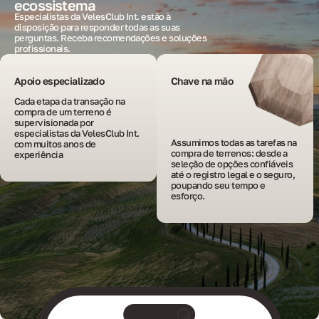
ecossistema
Especialistas da VelesClub Int. estão à
disposição para responder todas as suas
perguntas. Receba recomendações e soluções
profissionais.
Apoio especializado
Chave na mão
Cada etapa da transação na 
compra de um terreno é 
supervisionada por 
especialistas da VelesClub Int. 
Assumimos todas as tarefas na 
com muitos anos de 
compra de terrenos: desde a 
experiência
seleção de opções confiáveis 
até o registro legal e o seguro, 
poupando seu tempo e 
esforço.