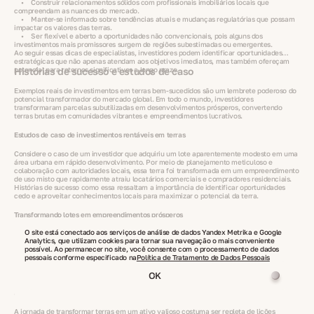
• Construir relacionamentos sólidos com profissionais imobiliários locais que
compreendam as nuances do mercado.
• Manter-se informado sobre tendências atuais e mudanças regulatórias que possam
impactar os valores das terras.
• Ser flexível e aberto a oportunidades não convencionais, pois alguns dos
investimentos mais promissores surgem de regiões subestimadas ou emergentes.
Ao seguir essas dicas de especialistas, investidores podem identificar oportunidades
estratégicas que não apenas atendam aos objetivos imediatos, mas também ofereçam
potencial para retornos significativos a longo prazo.
Histórias de sucesso e estudos de caso
Exemplos reais de investimentos em terras bem-sucedidos são um lembrete poderoso do
potencial transformador do mercado global. Em todo o mundo, investidores
transformaram parcelas subutilizadas em desenvolvimentos prósperos, convertendo
terras brutas em comunidades vibrantes e empreendimentos lucrativos.
Estudos de caso de investimentos rentáveis em terras
Considere o caso de um investidor que adquiriu um lote aparentemente modesto em uma
área urbana em rápido desenvolvimento. Por meio de planejamento meticuloso e
colaboração com autoridades locais, essa terra foi transformada em um empreendimento
de uso misto que rapidamente atraiu locatários comerciais e compradores residenciais.
Histórias de sucesso como essa ressaltam a importância de identificar oportunidades
cedo e aproveitar conhecimentos locais para maximizar o potencial da terra.
Transformando lotes em empreendimentos prósperos
O site está conectado aos serviços de análise de dados Yandex Metrika e Google
Em várias regiões, existem inúmeros exemplos de terras brutas sendo reaproveitadas em
Analytics, que utilizam cookies para tornar sua navegação o mais conveniente
polos de negócios dinâmicos ou projetos agrícolas que geram retornos impressionantes.
possível. Ao permanecer no site, você consente com o processamento de dados
Em um caso notável, uma grande faixa de terra agrícola foi adquirida a preço competitivo
pessoais conforme especificado na
Política de Tratamento de Dados Pessoais
em um mercado emergente. Com a introdução de técnicas agrícolas modernas e
melhorias de infraestrutura, a produtividade da propriedade disparou, resultando em
OK
significativa valorização de capital para o investidor. Esses exemplos demonstram como
abordagens inovadoras no desenvolvimento de terras podem liberar novos níveis de
rentabilidade e sustentabilidade.
A jornada de transformar terras em um ativo valioso costuma ser repleta de lições