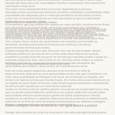
parcelas são ideais para criar comunidades vibrantes e apresentam forte potencial de
valorização a longo prazo.
Para quem busca empreendimentos comerciais, disponibilizamos terrenos
estrategicamente localizados que oferecem excelente visibilidade e acessibilidade. Essas
propriedades são adequadas para a construção de edifícios de escritórios, centros
comerciais ou empreendimentos de uso misto que podem se tornar investimentos
emblemáticos em grandes cidades.
Oportunidades diversas em grandes cidades
Os investidores agrícolas também têm espaço em nosso portfólio. Incluímos terras férteis
com alto potencial de produtividade, oferecendo oportunidades para estabelecer
No mundo acelerado de hoje, as cidades permanecem na vanguarda da transformação
operações agrícolas de grande escala ou projetos agrícolas especializados. A natureza
econômica e cultural. Nossos anúncios em grandes cidades globais destacam
variada dessas ofertas significa que todo investidor, independentemente de seu foco,
oportunidades em áreas de alta demanda que combinam prestígio com enorme potencial
pode encontrar um ativo territorial alinhado aos seus objetivos estratégicos.
de crescimento. Parcelas urbanas disponíveis em centros metropolitanos como New
York, London, Tokyo e Dubai não só prometem valor imediato como também se
beneficiam de desenvolvimentos de infraestrutura contínuos e iniciativas
governamentais de renovação urbana.
Cidades emergentes, por outro lado, oferecem outro tipo de oportunidade. Nesses
ambientes dinâmicos, parcelas de terra muitas vezes estão disponíveis a preços
competitivos, proporcionando uma porta de entrada para mercados prestes a passar por
expansão substancial. Quer você invista em um mercado urbano maduro ou explore
territórios promissores, nossos anúncios fornecem uma visão abrangente das
Parcelas premium e oportunidades de desenvolvimento
oportunidades que moldam o atual cenário de investimentos em terras.
Entre as muitas opções disponíveis, parcelas de terra premium e sítios de
desenvolvimento destacam-se como oportunidades de alto valor para investidores com
visão. Essas propriedades se distinguem não só por sua localização privilegiada, mas
também por estarem prontas para transformação. Em muitos casos, esses lotes situam-se
em regiões em pleno desenvolvimento, onde iniciativas governamentais e investimentos
do setor privado impulsionam um crescimento acelerado.
Investir em terrenos premium significa garantir uma parcela da prosperidade futura. Seja
para um grande empreendimento comercial ou um projeto residencial inovador, essas
oportunidades oferecem potencial para ganhos de capital substanciais e retornos
duradouros. Ao identificar e capitalizar esses locais de alto potencial, investidores podem
posicionar-se na linha de frente de projetos transformadores que redefinem paisagens
urbanas e estabelecem novos patamares no mercado global.
Como comprar terras no exterior: um guia passo a passo
Navegar pelo processo de compra de terrenos em mercados estrangeiros pode parecer