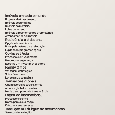
Imóveis em todo o mundo
Projetos de investimento
Imóveis secundários
Imóveis comerciais
Lotes de terreno
Imóveis diretamente dos proprietários
Arrendamento de imóveis
Residência e cidadania
Opções de residência
Principais países para relocação
Explore os programas agora
Co-Invest Asia
Processo de investimento
Retornos e segurança
Escolha um investimento agora
Family Office
Vantagem estratégica
Soluções-chave
Lance a sua estratégia
Transações globais
Quem são os nossos clientes
Alcance global e moedas
Inicie o seu plano de transferência
Logística internacional
Processo de envio
Rotas para a sua carga
Calcule a sua remessa
Tradução multilíngue de documentos
Serviços de tradução