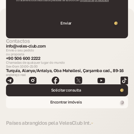
o tratamento dos seus dados pessoais de acordo com
a política de privacidade
Enviar
Contactos
info@veles-club.com
Envie o seu pedido
ou proposta
+90 506 600 2222
Chamadas de qualquer lugar do mundo
Sex-Dom 10:00–21:00
Turquia, Alanya/Antalya, Oba Mahallesi, Çarşamba cad., 89-16
endereço real
Solicitar consulta
Encontrar imóveis
Países abrangidos pela VelesClub Int.