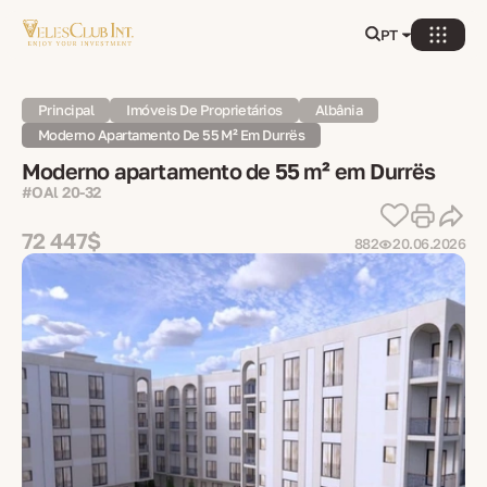
PT
Principal
Imóveis De Proprietários
Albânia
Moderno Apartamento De 55 M² Em Durrës
Moderno apartamento de 55 m² em Durrës
#OAl 20-32
72 447$
882
20.06.2026