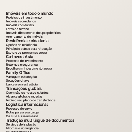
Imóveis em todo o mundo
Projetos de investimento
Imóveis secundários
Imóveis comerciais
Lotes de terreno
Imóveis diretamente dos proprietários
Arrendamento de imóveis
Residência e cidadania
Opções de residência
Principais países para relocação
Explore os programas agora
Co-Invest Asia
Processo de investimento
Retornos e segurança
Escolha um investimento agora
Family Office
Vantagem estratégica
Soluções-chave
Lance a sua estratégia
Transações globais
Quem são os nossos clientes
Alcance global e moedas
Inicie o seu plano de transferência
Logística internacional
Processo de envio
Rotas para a sua carga
Calcule a sua remessa
Tradução multilíngue de documentos
Serviços de tradução
Idiomas e abrangência
Solicitar tradução