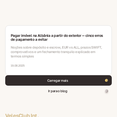
Pagar imóvel na Albânia a partir do exterior — cinco erros
de pagamento a evitar
Noções sobre depósito e escrow, EUR vs ALL, prazos SWIFT,
comprovativos e um fechamento tranquilo explicado em
termos simples
19.08.2025
Carregar mais
Ir para o blog
VelesClub Int.