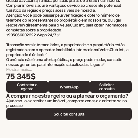
cidade da Albânia, famosa por suas praias de areia e rica história.
Comprar imóveis aqui é vantajoso devido ao crescente potencial
turístico da região e preços acessíveis de moradia.
Atenção: Você pode passar pela verificação e obter o número de
telefone do representante do proprietário em nosso site, ou ligar
(escrever) diretamente para o VelesClub Int. para obter informações
completas sobre a propriedade.
+905066002222 Wapp 24/7 ✅
Transação sem intermediários, a propriedade e o proprietário estão
registrados com o operador imobiliário internacional VelesClub Int., a
propriedade é única! ✅
O anúncio não é uma oferta pública, o preço pode mudar, consulte
nossos gerentes para informações atualizadas! Ligue ✅
Mostrar mais...
75 345$
Contactar o
Solicitar
WhatsApp
agente
consulta
A comprar no estrangeiro ou a planear o orçamento?
Ajudamo-lo a escolher um imóvel, comparar zonas e a orientar-se no
processo
Solicitar consulta