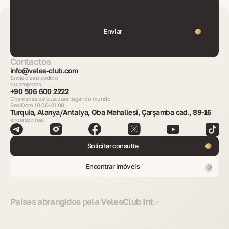
Enviar
Contactos
info@veles-club.com
Envie o seu pedido
ou proposta
+90 506 600 2222
Chamadas de qualquer lugar do mundo
Sex-Dom 10:00–21:00
Turquia, Alanya/Antalya, Oba Mahallesi, Çarşamba cad., 89-16
endereço real
Solicitar consulta
Encontrar imóveis
Países abrangidos pela VelesClub Int.