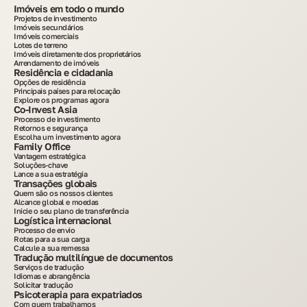
Imóveis em todo o mundo
Projetos de investimento
Imóveis secundários
Imóveis comerciais
Lotes de terreno
Imóveis diretamente dos proprietários
Arrendamento de imóveis
Residência e cidadania
Opções de residência
Principais países para relocação
Explore os programas agora
Co-Invest Asia
Processo de investimento
Retornos e segurança
Escolha um investimento agora
Family Office
Vantagem estratégica
Soluções-chave
Lance a sua estratégia
Transações globais
Quem são os nossos clientes
Alcance global e moedas
Inicie o seu plano de transferência
Logística internacional
Processo de envio
Rotas para a sua carga
Calcule a sua remessa
Tradução multilíngue de documentos
Serviços de tradução
Idiomas e abrangência
Solicitar tradução
Psicoterapia para expatriados
Com quem trabalhamos