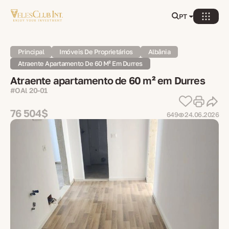
PT
Principal
Imóveis De Proprietários
Albânia
Atraente Apartamento De 60 M² Em Durres
Atraente apartamento de 60 m² em Durres
#OAl 20-01
76 504$
649
24.06.2026