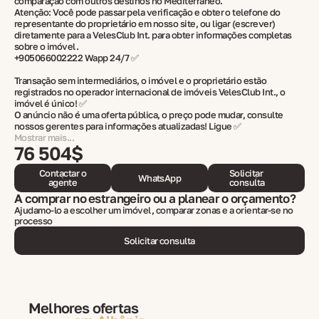
comparação com outros destinos no Mediterrâneo.
Atenção: Você pode passar pela verificação e obter o telefone do
representante do proprietário em nosso site, ou ligar (escrever)
diretamente para a VelesClub Int. para obter informações completas
sobre o imóvel.
+905066002222 Wapp 24/7 ✅
Transação sem intermediários, o imóvel e o proprietário estão
registrados no operador internacional de imóveis VelesClub Int., o
imóvel é único! ✅
O anúncio não é uma oferta pública, o preço pode mudar, consulte
nossos gerentes para informações atualizadas! Ligue ✅
Mostrar mais...
76 504$
Contactar o
Solicitar
WhatsApp
agente
consulta
A comprar no estrangeiro ou a planear o orçamento?
Ajudamo-lo a escolher um imóvel, comparar zonas e a orientar-se no
processo
Solicitar consulta
Melhores ofertas