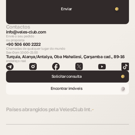
Enviar
Contactos
info@veles-club.com
Envie o seu pedido
ou proposta
+90 506 600 2222
Chamadas de qualquer lugar do mundo
Sex-Dom 10:00–21:00
Turquia, Alanya/Antalya, Oba Mahallesi, Çarşamba cad., 89-16
endereço real
Solicitar consulta
Encontrar imóveis
Países abrangidos pela VelesClub Int.