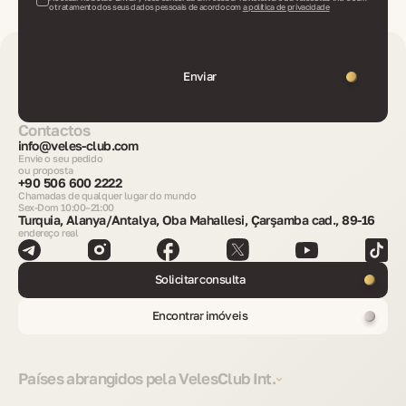
o tratamento dos seus dados pessoais de acordo com
a política de privacidade
Enviar
Contactos
info@veles-club.com
Envie o seu pedido
ou proposta
+90 506 600 2222
Chamadas de qualquer lugar do mundo
Sex-Dom 10:00–21:00
Turquia, Alanya/Antalya, Oba Mahallesi, Çarşamba cad., 89-16
endereço real
Solicitar consulta
Encontrar imóveis
Países abrangidos pela VelesClub Int.