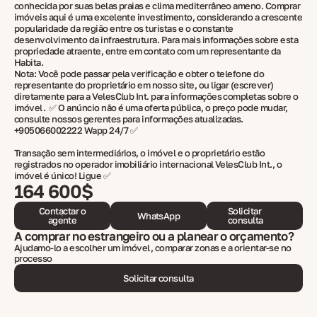
conhecida por suas belas praias e clima mediterrâneo ameno. Comprar
imóveis aqui é uma excelente investimento, considerando a crescente
popularidade da região entre os turistas e o constante
desenvolvimento da infraestrutura. Para mais informações sobre esta
propriedade atraente, entre em contato com um representante da
Habita.
Nota: Você pode passar pela verificação e obter o telefone do
representante do proprietário em nosso site, ou ligar (escrever)
diretamente para a VelesClub Int. para informações completas sobre o
imóvel. ✅ O anúncio não é uma oferta pública, o preço pode mudar,
consulte nossos gerentes para informações atualizadas.
+905066002222 Wapp 24/7 ✅
Transação sem intermediários, o imóvel e o proprietário estão
registrados no operador imobiliário internacional VelesClub Int., o
imóvel é único! Ligue ✅
164 600$
Contactar o
Solicitar
WhatsApp
agente
consulta
A comprar no estrangeiro ou a planear o orçamento?
Ajudamo-lo a escolher um imóvel, comparar zonas e a orientar-se no
processo
Solicitar consulta