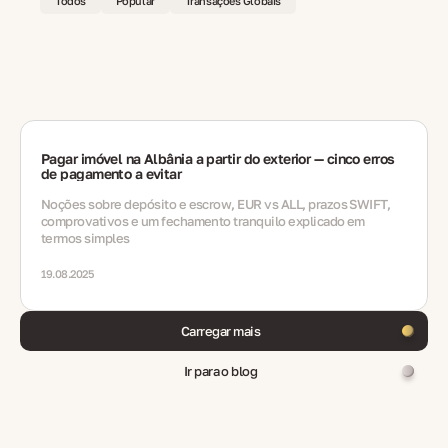
Todos
Popular
Transações Globais
Pagar imóvel na Albânia a partir do exterior — cinco erros
de pagamento a evitar
Noções sobre depósito e escrow, EUR vs ALL, prazos SWIFT,
comprovativos e um fechamento tranquilo explicado em
termos simples
19.08.2025
Carregar mais
Ir para o blog