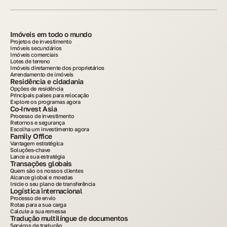
Imóveis em todo o mundo
Projetos de investimento
Imóveis secundários
Imóveis comerciais
Lotes de terreno
Imóveis diretamente dos proprietários
Arrendamento de imóveis
Residência e cidadania
Opções de residência
Principais países para relocação
Explore os programas agora
Co-Invest Asia
Processo de investimento
Retornos e segurança
Escolha um investimento agora
Family Office
Vantagem estratégica
Soluções-chave
Lance a sua estratégia
Transações globais
Quem são os nossos clientes
Alcance global e moedas
Inicie o seu plano de transferência
Logística internacional
Processo de envio
Rotas para a sua carga
Calcule a sua remessa
Tradução multilíngue de documentos
Serviços de tradução