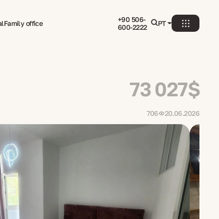
+90 506-
al
Family office
PT
600-2222
73 027$
706
20.06.2026