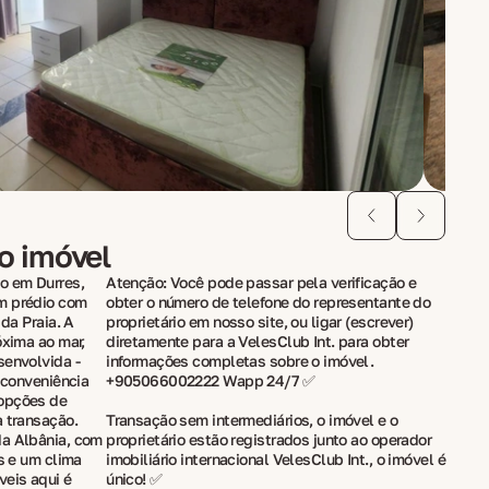
do imóvel
o em Durres,
Atenção: Você pode passar pela verificação e
m prédio com
obter o número de telefone do representante do
 da Praia. A
proprietário em nosso site, ou ligar (escrever)
óxima ao mar,
diretamente para a VelesClub Int. para obter
senvolvida -
informações completas sobre o imóvel.
a conveniência
+905066002222 Wapp 24/7 ✅
 opções de
a transação.
Transação sem intermediários, o imóvel e o
da Albânia, com
proprietário estão registrados junto ao operador
as e um clima
imobiliário internacional VelesClub Int., o imóvel é
eis aqui é
único! ✅