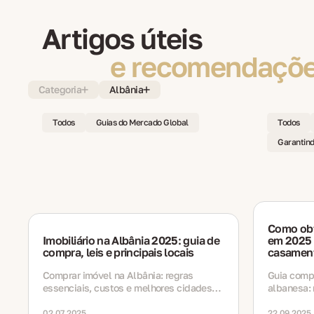
Artigos úteis
e recomendações
Categoria
Albânia
Todos
Guias do Mercado Global
Todos
Garantind
Como obt
Imobiliário na Albânia 2025: guia de
em 2025 
compra, leis e principais locais
casament
Comprar imóvel na Albânia: regras
Guia comp
essenciais, custos e melhores cidades
albanesa: 
para 2025
descendênc
documento
02.07.2025
22.09.2025