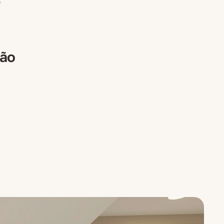
e
ção