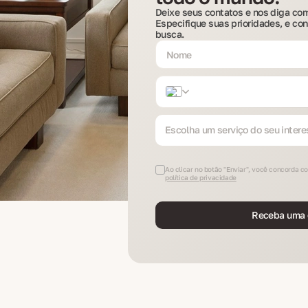
Deixe seus contatos e nos diga com
Especifique suas prioridades, e co
busca.
+1684
Escolha um serviço do seu intere
Ao clicar no botão "Enviar", você concorda 
política de privacidade
Receba uma o