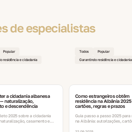
 de especialistas
Popular
Todos
Popular
o residência e cidadania
Garantindo residência e cidadania
er a cidadania albanesa
Como estrangeiros obtêm
— naturalização,
residência na Albânia 2025
o e descendência
cartões, regras e prazos
leto 2025 sobre a cidadania
Guia passo a passo 2025 para 
naturalização, casamento e
na Albânia: autorizações, cartõ
ia. Abrange requisitos,
renovações, regras, documento
s, custos, prazos e
para trabalho, estudo e estadi
22.09.2025