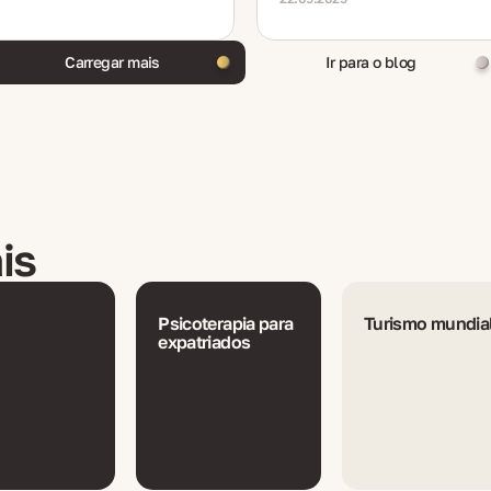
es recentes.
familiares.
Carregar mais
Ir para o blog
is
Psicoterapia para
Turismo mundia
expatriados