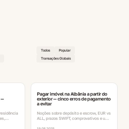
Todos
Popular
Transações Globais
Pagar imóvel na Albânia a partir do
 —
exterior — cinco erros de pagamento
a evitar
residência
Noções sobre depósito e escrow, EUR vs
es,
ALL, prazos SWIFT, comprovativos e um
s e prazos
fechamento tranquilo explicado em
as
termos simples
19.08.2025