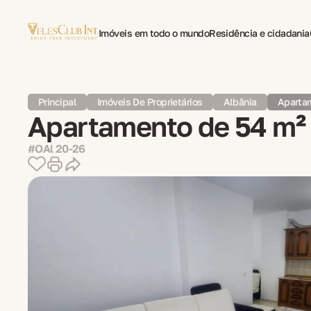
Imóveis em todo o mundo
Residência e cidadania
Tradução multilíngue de documentos
Psicoterapi
Principal
Imóveis De Proprietários
Albânia
Apartam
Apartamento de 54 m² 
#OAl 20-26