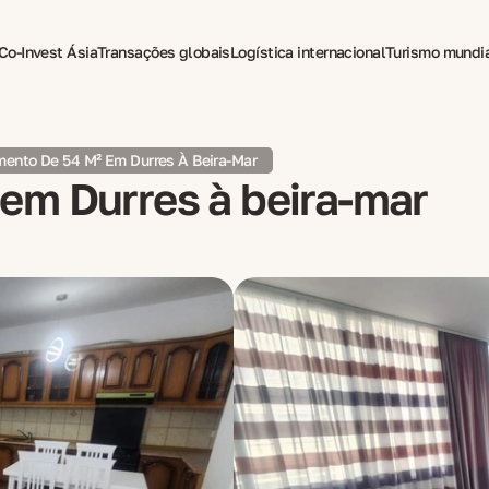
Co-Invest Ásia
Transações globais
Logística internacional
Turismo mundi
a para expatriados
ento De 54 M² Em Durres À Beira-Mar
em Durres à beira-mar